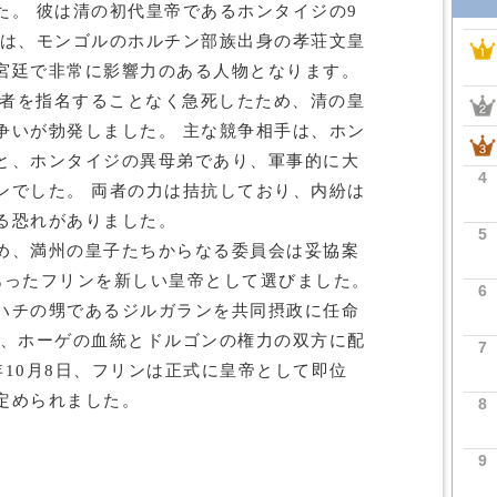
た。 彼は清の初代皇帝であるホンタイジの9
母は、モンゴルのホルチン部族出身の孝荘文皇
宮廷で非常に影響力のある人物となります。
継者を指名することなく急死したため、清の皇
争いが勃発しました。 主な競争相手は、ホン
と、ホンタイジの異母弟であり、軍事的に大
4
ンでした。 両者の力は拮抗しており、内紛は
る恐れがありました。
5
め、満州の皇子たちからなる委員会は妥協案
あったフリンを新しい皇帝として選びました。
6
ハチの甥であるジルガランを共同摂政に任命
り、ホーゲの血統とドルゴンの権力の双方に配
7
3年10月8日、フリンは正式に皇帝として即位
定められました。
8
9