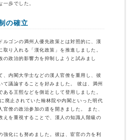
な一歩でした。
制の確立
ドルゴンの満州人優先政策とは対照的に、漢
に取り入れる「漢化政策」を推進しました。
族の政治的影響力を抑制しようと試みまし
て、内閣大学士などの漢人官僚を重用し、彼
いて議論することを好みました。 彼は、満州
である王熙などを側近として登用しました。
代に廃止されていた翰林院や内閣といった明代
人官僚の政治参加の道を開きました。 また、
教えを重視することで、漢人の知識人階級の
。
の強化にも努めました。彼は、宦官の力を利