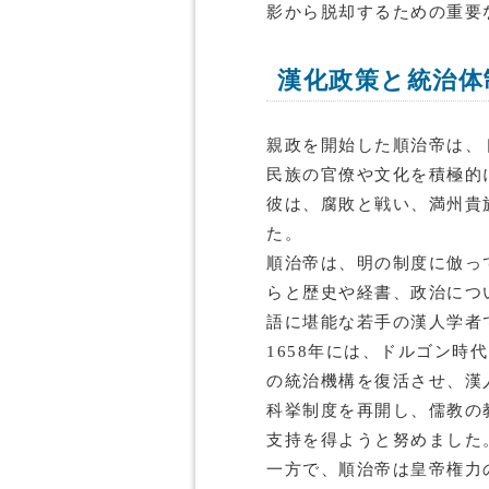
影から脱却するための重要
漢化政策と統治体
親政を開始した順治帝は、
民族の官僚や文化を積極的
彼は、腐敗と戦い、満州貴
た。
順治帝は、明の制度に倣っ
らと歴史や経書、政治につ
語に堪能な若手の漢人学者
1658年には、ドルゴン時
の統治機構を復活させ、漢
科挙制度を再開し、儒教の
支持を得ようと努めました
一方で、順治帝は皇帝権力