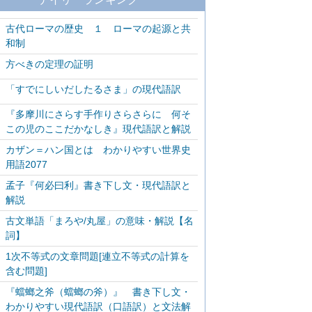
古代ローマの歴史 １ ローマの起源と共
和制
方べきの定理の証明
「すでにしいだしたるさま」の現代語訳
『多摩川にさらす手作りさらさらに 何そ
この児のここだかなしき』現代語訳と解説
カザン＝ハン国とは わかりやすい世界史
用語2077
孟子『何必曰利』書き下し文・現代語訳と
解説
古文単語「まろや/丸屋」の意味・解説【名
詞】
1次不等式の文章問題[連立不等式の計算を
含む問題]
『蟷螂之斧（蟷螂の斧）』 書き下し文・
わかりやすい現代語訳（口語訳）と文法解