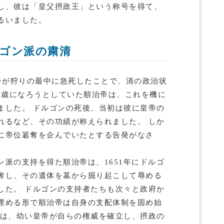
し、彼は「皇父摂政王」という称号を得て、
るいました。
ゴン派の粛清
ルゴンが狩りの最中に急死したことで、清の政治状
13歳になろうとしていた順治帝は、これを機に
ました。 ドルゴンの死後、当初は彼に皇帝の
れるなど、その功績が称えられました。 しか
に帝位簒奪を企んでいたとする告発がなさ
派の支持を得た順治帝は、1651年にドルゴ
奪し、その遺体を墓から掘り起こして辱める
した。 ドルゴンの支持者たちも次々と政府か
埋める形で順治帝は自身の支配体制を固め始
きは、幼い皇帝が自らの権威を確立し、摂政の