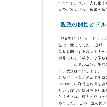
すますドルゴン一人に集中
皇帝に次ぐ絶大な権威を振
親政の開始とドル
1650年12月31日、ド
況は一変しました。 当時
親政を開始する決意を固め
廟号である「成宗」が贈ら
し、すぐにドルゴンが生前
れ、状況は一転します。
ジルガランなどの反ドルゴン
ンの全ての称号と名誉を剥
という厳しい処分を下しま
ら追放され、権力の空白を
めました。 この一連の動