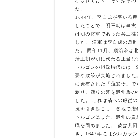
なされており、その指導の
た。
1644年、李自成が率いる
したことで、明王朝は事実
は明の将軍であった呉三桂
した。 清軍は李自成の反
た。 同年11月、順治帝
清王朝が明に代わる正当な
ドルゴンの摂政時代には、
要な政策が実施されました。
に発布された「薙髪令」で
剃り、残りの髪を満州族の
した。 これは清への服従
抗を引き起こし、各地で虐
ドルゴンはまた、満州の貴
職を固めました。 彼は共
ぎ、1647年にはジルガラ