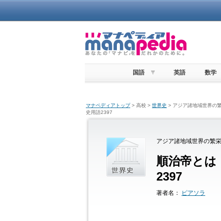
国語
英語
数学
マナペディアトップ
> 高校 >
世界史
> アジア諸地域世界の繁
史用語2397
アジア諸地域世界の繁栄
順治帝とは
2397
著者名：
ピアソラ