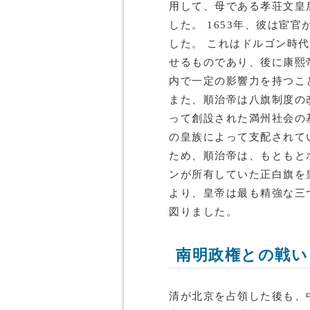
用して、母である孝荘文皇
した。 1653年、彼は宦
した。 これはドルゴン時
せるものであり、後に康熙
内で一定の影響力を持つこ
また、順治帝は八旗制度の
って創設された満州社会の
の皇族によって支配されて
ため、順治帝は、もともと
ンが所有していた正白旗を
より、皇帝は最も精強な三
図りました。
南明政権との戦い
清が北京を占領した後も、