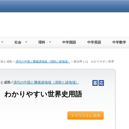
社会
理科
中学国語
中学英語
中学数学
栄と成熟 >
清代の中国と隣接諸地域（清朝と諸地域）
> 順治帝とは わかりやすい世界
と成熟 /
清代の中国と隣接諸地域（清朝と諸地域）
 わかりやすい世界史用語
マイリストに追加