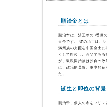
順治帝とは
順治帝は、清王朝の3番目
皇帝です。 彼の治世は、
満州族の支配を中国全土に
くして即位し、叔父である
が、親政開始後は独自の政
は、政治的葛藤、軍事的征
た。
誕生と即位の背景
順治帝、個人の名をフリンと