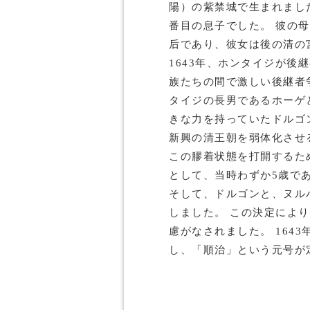
陽）の紫禁城で生まれまし
番目の息子でした。 彼の
后であり、彼女は後の清の
1643年、ホンタイジが後
族たちの間で激しい後継者
タイジの長男であるホーゲ
きな力を持っていたドルゴ
新興の清王朝を弱体化させ
この膠着状態を打開するた
として、当時わずか5歳で
そして、ドルゴンと、ヌル
しました。 この決定によ
慮がなされました。 164
し、「順治」という元号が