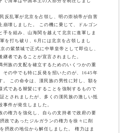
下で清軍は中国本土の大部分を制圧しまし
農民反乱軍が北京を占領し、明の崇禎帝が自害
上崩壊しました。 この機に乗じて、ドルゴン
と手を組み、山海関を越えて北京に進軍しま
乱軍を打ち破り、6月には北京を占領しまし
は北京の紫禁城で正式に中華皇帝として即位し、
後継者であることが宣言されました。
満州族の支配を確立するためのいくつかの重
その中でも特に反発を招いたのが、1645年
す。 この命令は、漢民族の男性に対し、額を
様式である辮髪にすることを強制するもので
の証とされましたが、多くの漢民族の激しい抵
殺事件が発生しました。
族の権力を強化し、自らの支持者で政府の要
同摂政であったジルガランの権力を徐々に削
ンを摂政の地位から解任しました。 権力はま