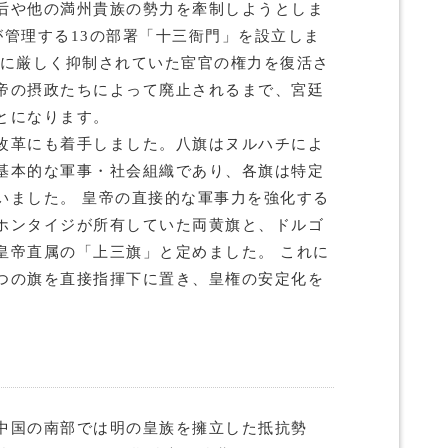
后や他の満州貴族の勢力を牽制しようとしま
官が管理する13の部署「十三衙門」を設立しま
代に厳しく抑制されていた宦官の権力を復活さ
帝の摂政たちによって廃止されるまで、宮廷
とになります。
改革にも着手しました。八旗はヌルハチによ
基本的な軍事・社会組織であり、各旗は特定
いました。 皇帝の直接的な軍事力を強化する
ホンタイジが所有していた両黄旗と、ドルゴ
皇帝直属の「上三旗」と定めました。 これに
つの旗を直接指揮下に置き、皇権の安定化を
中国の南部では明の皇族を擁立した抵抗勢