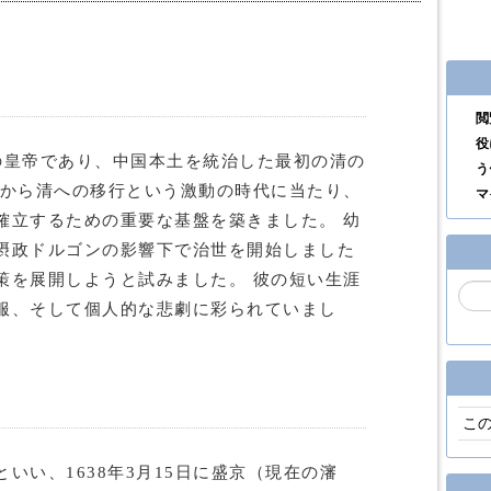
閲
役
の皇帝であり、中国本土を統治した最初の清の
う
明から清への移行という激動の時代に当たり、
マ
確立するための重要な基盤を築きました。 幼
摂政ドルゴンの影響下で治世を開始しました
策を展開しようと試みました。 彼の短い生涯
服、そして個人的な悲劇に彩られていまし
こ
いい、1638年3月15日に盛京（現在の瀋