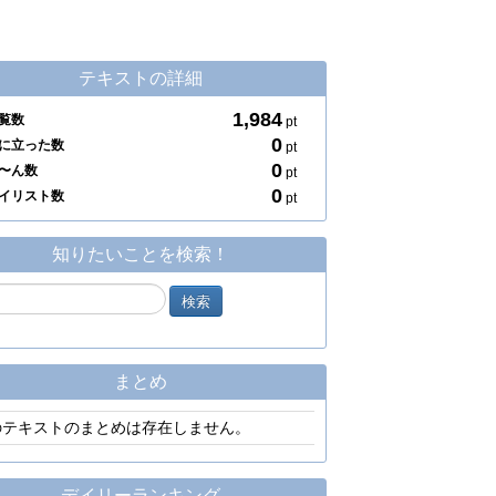
テキストの詳細
1,984
覧数
pt
0
に立った数
pt
0
〜ん数
pt
0
イリスト数
pt
知りたいことを検索！
まとめ
のテキストのまとめは存在しません。
デイリーランキング