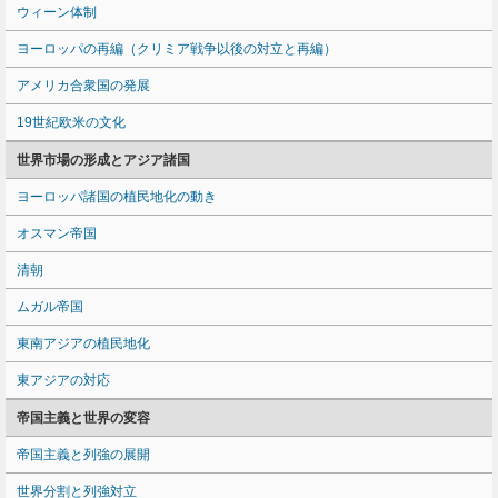
ウィーン体制
ヨーロッパの再編（クリミア戦争以後の対立と再編）
アメリカ合衆国の発展
19世紀欧米の文化
世界市場の形成とアジア諸国
ヨーロッパ諸国の植民地化の動き
オスマン帝国
清朝
ムガル帝国
東南アジアの植民地化
東アジアの対応
帝国主義と世界の変容
帝国主義と列強の展開
世界分割と列強対立