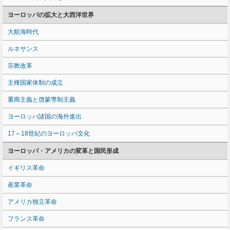
ヨーロッパの拡大と大西洋世界
大航海時代
ルネサンス
宗教改革
主権国家体制の成立
重商主義と啓蒙専制主義
ヨーロッパ諸国の海外進出
17～18世紀のヨーロッパ文化
ヨーロッパ・アメリカの変革と国民形成
イギリス革命
産業革命
アメリカ独立革命
フランス革命