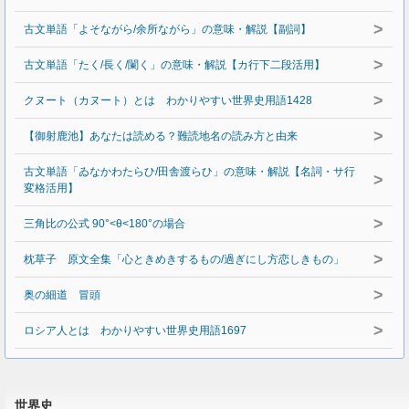
>
古文単語「よそながら/余所ながら」の意味・解説【副詞】
>
古文単語「たく/長く/闌く」の意味・解説【カ行下二段活用】
>
クヌート（カヌート）とは わかりやすい世界史用語1428
>
【御射鹿池】あなたは読める？難読地名の読み方と由来
古文単語「ゐなかわたらひ/田舎渡らひ」の意味・解説【名詞・サ行
>
変格活用】
>
三角比の公式 90°<θ<180°の場合
>
枕草子 原文全集「心ときめきするもの/過ぎにし方恋しきもの」
>
奥の細道 冒頭
>
ロシア人とは わかりやすい世界史用語1697
世界史