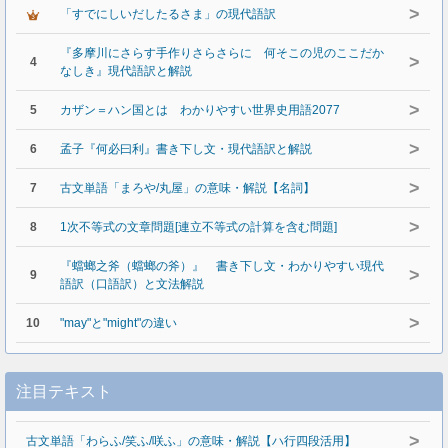
>
「すでにしいだしたるさま」の現代語訳
『多摩川にさらす手作りさらさらに 何そこの児のここだか
>
4
なしき』現代語訳と解説
>
5
カザン＝ハン国とは わかりやすい世界史用語2077
>
6
孟子『何必曰利』書き下し文・現代語訳と解説
>
7
古文単語「まろや/丸屋」の意味・解説【名詞】
>
8
1次不等式の文章問題[連立不等式の計算を含む問題]
『蟷螂之斧（蟷螂の斧）』 書き下し文・わかりやすい現代
>
9
語訳（口語訳）と文法解説
>
10
"may"と"might"の違い
注目テキスト
>
古文単語「わらふ/笑ふ/咲ふ」の意味・解説【ハ行四段活用】