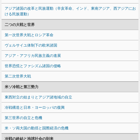
アジア諸国の改革と民族運動（辛亥革命、インド、東南アジア、西アジアにお
ける民族運動）
二つの大戦と世界
第一次世界大戦とロシア革命
ヴェルサイユ体制下の欧米諸国
アジア・アフリカ民族主義の進展
世界恐慌とファシズム諸国の侵略
第二次世界大戦
米ソ冷戦と第三勢力
東西対立の始まりとアジア諸地域の自立
冷戦構造と日本・ヨーロッパの復興
第三世界の自立と危機
米・ソ両大国の動揺と国際経済の危機
冷戦の終結と地球社会の到来