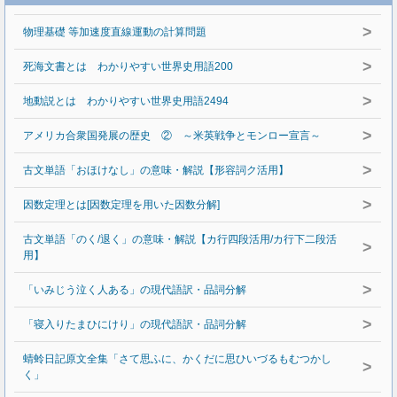
>
物理基礎 等加速度直線運動の計算問題
>
死海文書とは わかりやすい世界史用語200
>
地動説とは わかりやすい世界史用語2494
>
アメリカ合衆国発展の歴史 ② ～米英戦争とモンロー宣言～
>
古文単語「おほけなし」の意味・解説【形容詞ク活用】
>
因数定理とは[因数定理を用いた因数分解]
古文単語「のく/退く」の意味・解説【カ行四段活用/カ行下二段活
>
用】
>
「いみじう泣く人ある」の現代語訳・品詞分解
>
「寝入りたまひにけり」の現代語訳・品詞分解
蜻蛉日記原文全集「さて思ふに、かくだに思ひいづるもむつかし
>
く」