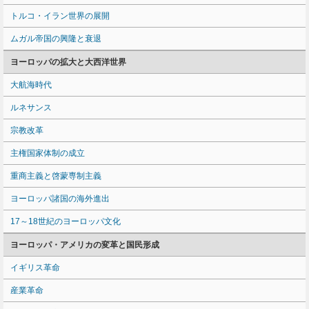
トルコ・イラン世界の展開
ムガル帝国の興隆と衰退
ヨーロッパの拡大と大西洋世界
大航海時代
ルネサンス
宗教改革
主権国家体制の成立
重商主義と啓蒙専制主義
ヨーロッパ諸国の海外進出
17～18世紀のヨーロッパ文化
ヨーロッパ・アメリカの変革と国民形成
イギリス革命
産業革命