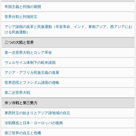
帝国主義と列強の展開
世界分割と列強対立
アジア諸国の改革と民族運動（辛亥革命、インド、東南アジア、西アジアにお
ける民族運動）
二つの大戦と世界
第一次世界大戦とロシア革命
ヴェルサイユ体制下の欧米諸国
アジア・アフリカ民族主義の進展
世界恐慌とファシズム諸国の侵略
第二次世界大戦
米ソ冷戦と第三勢力
東西対立の始まりとアジア諸地域の自立
冷戦構造と日本・ヨーロッパの復興
第三世界の自立と危機