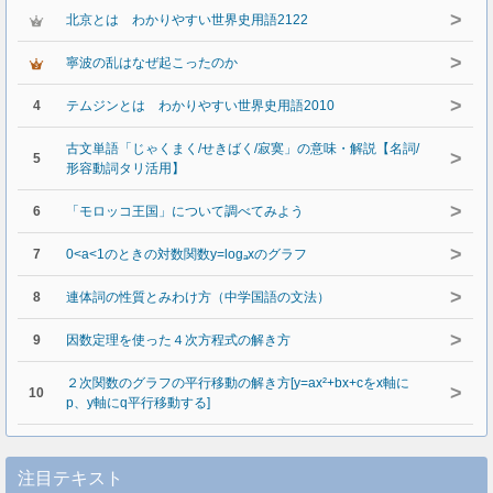
>
北京とは わかりやすい世界史用語2122
>
寧波の乱はなぜ起こったのか
>
4
テムジンとは わかりやすい世界史用語2010
古文単語「じゃくまく/せきばく/寂寞」の意味・解説【名詞/
>
5
形容動詞タリ活用】
>
6
「モロッコ王国」について調べてみよう
>
7
0<a<1のときの対数関数y=logₐxのグラフ
>
8
連体詞の性質とみわけ方（中学国語の文法）
>
9
因数定理を使った４次方程式の解き方
２次関数のグラフの平行移動の解き方[y=ax²+bx+cをx軸に
>
10
p、y軸にq平行移動する]
注目テキスト