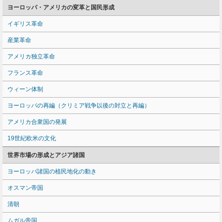
ヨーロッパ・アメリカの変革と国民形成
イギリス革命
産業革命
アメリカ独立革命
フランス革命
ウィーン体制
ヨーロッパの再編（クリミア戦争以後の対立と再編）
アメリカ合衆国の発展
19世紀欧米の文化
世界市場の形成とアジア諸国
ヨーロッパ諸国の植民地化の動き
オスマン帝国
清朝
ムガル帝国