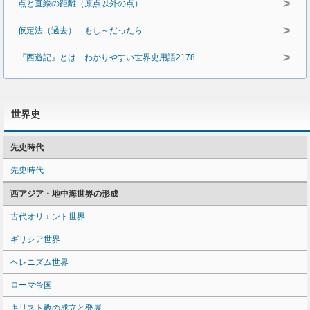
>
点と直線の距離（原点以外の点）
>
仮定法（過去） もし～だったら
>
『西遊記』とは わかりやすい世界史用語2178
世界史
先史時代
先史時代
西アジア・地中海世界の形成
古代オリエント世界
ギリシア世界
ヘレニズム世界
ローマ帝国
キリスト教の成立と発展