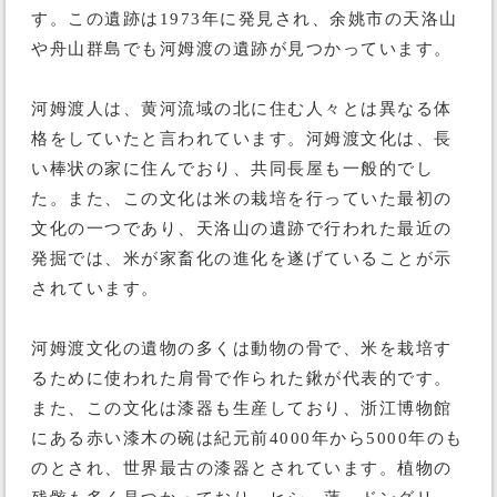
す。この遺跡は1973年に発見され、余姚市の天洛山
や舟山群島でも河姆渡の遺跡が見つかっています。
河姆渡人は、黄河流域の北に住む人々とは異なる体
格をしていたと言われています。河姆渡文化は、長
い棒状の家に住んでおり、共同長屋も一般的でし
た。また、この文化は米の栽培を行っていた最初の
文化の一つであり、天洛山の遺跡で行われた最近の
発掘では、米が家畜化の進化を遂げていることが示
されています。
河姆渡文化の遺物の多くは動物の骨で、米を栽培す
るために使われた肩骨で作られた鍬が代表的です。
また、この文化は漆器も生産しており、浙江博物館
にある赤い漆木の碗は紀元前4000年から5000年のも
のとされ、世界最古の漆器とされています。植物の