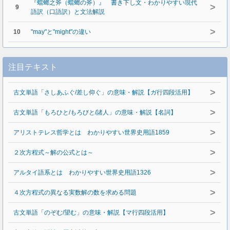
『蟷螂之斧（蟷螂の斧）』 書き下し文・わかりやすい現代
>
9
語訳（口語訳）と文法解説
>
10
"may"と"might"の違い
注目テキスト
>
古文単語「さしあふぐ/差し仰ぐ」の意味・解説【ガ行四段活用】
>
古文単語「もろひと/もろびと/諸人」の意味・解説【名詞】
>
アリストテレス哲学とは わかりやすい世界史用語1859
>
２次方程式～解の公式とは～
>
アルタイ語系とは わかりやすい世界史用語1326
>
４次方程式の異なる実数解の数を求める問題
>
古文単語「のぞむ/望む」の意味・解説【マ行四段活用】