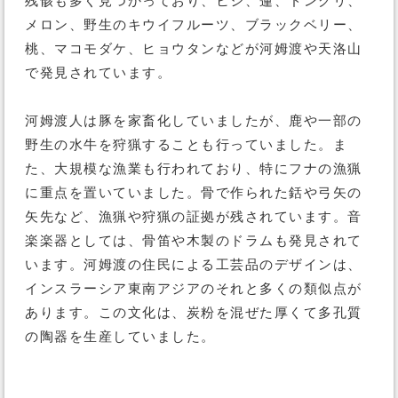
残骸も多く見つかっており、ヒシ、蓮、ドングリ、
メロン、野生のキウイフルーツ、ブラックベリー、
桃、マコモダケ、ヒョウタンなどが河姆渡や天洛山
で発見されています。
河姆渡人は豚を家畜化していましたが、鹿や一部の
野生の水牛を狩猟することも行っていました。ま
た、大規模な漁業も行われており、特にフナの漁猟
に重点を置いていました。骨で作られた銛や弓矢の
矢先など、漁猟や狩猟の証拠が残されています。音
楽楽器としては、骨笛や木製のドラムも発見されて
います。河姆渡の住民による工芸品のデザインは、
インスラーシア東南アジアのそれと多くの類似点が
あります。この文化は、炭粉を混ぜた厚くて多孔質
の陶器を生産していました。