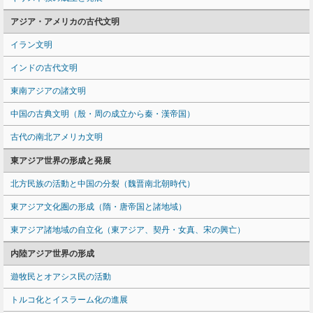
アジア・アメリカの古代文明
イラン文明
インドの古代文明
東南アジアの諸文明
中国の古典文明（殷・周の成立から秦・漢帝国）
古代の南北アメリカ文明
東アジア世界の形成と発展
北方民族の活動と中国の分裂（魏晋南北朝時代）
東アジア文化圏の形成（隋・唐帝国と諸地域）
東アジア諸地域の自立化（東アジア、契丹・女真、宋の興亡）
内陸アジア世界の形成
遊牧民とオアシス民の活動
トルコ化とイスラーム化の進展