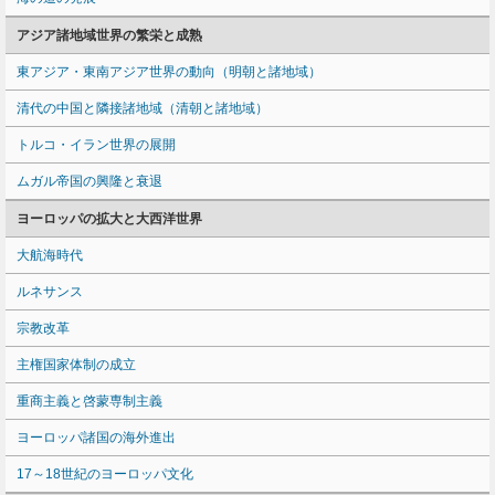
アジア諸地域世界の繁栄と成熟
東アジア・東南アジア世界の動向（明朝と諸地域）
清代の中国と隣接諸地域（清朝と諸地域）
トルコ・イラン世界の展開
ムガル帝国の興隆と衰退
ヨーロッパの拡大と大西洋世界
大航海時代
ルネサンス
宗教改革
主権国家体制の成立
重商主義と啓蒙専制主義
ヨーロッパ諸国の海外進出
17～18世紀のヨーロッパ文化