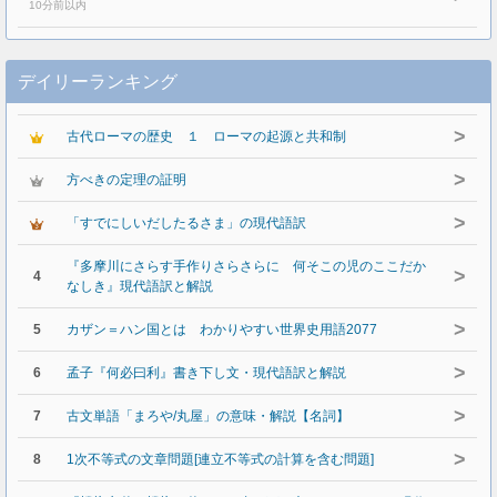
10分前以内
デイリーランキング
>
古代ローマの歴史 １ ローマの起源と共和制
>
方べきの定理の証明
>
「すでにしいだしたるさま」の現代語訳
『多摩川にさらす手作りさらさらに 何そこの児のここだか
>
4
なしき』現代語訳と解説
>
5
カザン＝ハン国とは わかりやすい世界史用語2077
>
6
孟子『何必曰利』書き下し文・現代語訳と解説
>
7
古文単語「まろや/丸屋」の意味・解説【名詞】
>
8
1次不等式の文章問題[連立不等式の計算を含む問題]