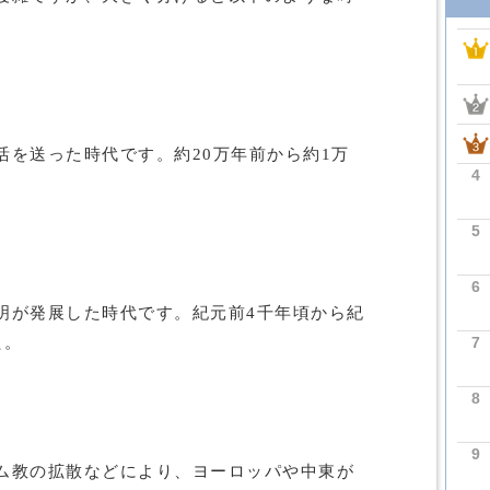
活を送った時代です。約20万年前から約1万
4
5
6
明が発展した時代です。紀元前4千年頃から紀
7
た。
8
9
ム教の拡散などにより、ヨーロッパや中東が