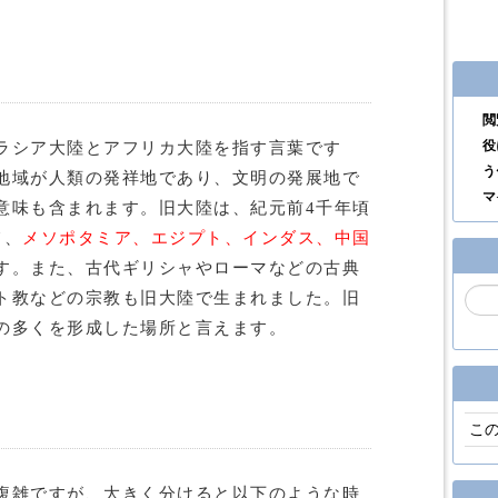
閲
役
ラシア大陸とアフリカ大陸を指す言葉です
う
地域が人類の発祥地であり、文明の発展地で
マ
意味も含まれます。旧大陸は、紀元前4千年頃
て、
メソポタミア、エジプト、インダス、中国
す。また、古代ギリシャやローマなどの古典
ト教などの宗教も旧大陸で生まれました。旧
の多くを形成した場所と言えます。
こ
複雑ですが、大きく分けると以下のような時