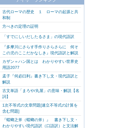
古代ローマの歴史 １ ローマの起源と共
和制
方べきの定理の証明
「すでにしいだしたるさま」の現代語訳
『多摩川にさらす手作りさらさらに 何そ
この児のここだかなしき』現代語訳と解説
カザン＝ハン国とは わかりやすい世界史
用語2077
孟子『何必曰利』書き下し文・現代語訳と
解説
古文単語「まろや/丸屋」の意味・解説【名
詞】
1次不等式の文章問題[連立不等式の計算を
含む問題]
『蟷螂之斧（蟷螂の斧）』 書き下し文・
わかりやすい現代語訳（口語訳）と文法解