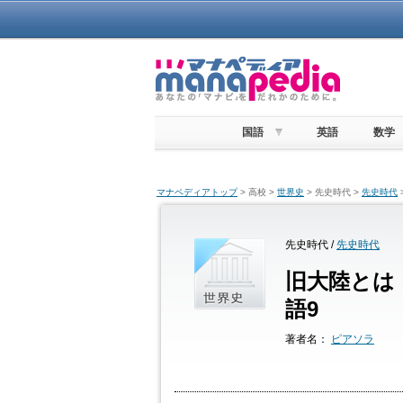
国語
英語
数学
マナペディアトップ
> 高校 >
世界史
> 先史時代 >
先史時代
先史時代 /
先史時代
旧大陸とは
語9
著者名：
ピアソラ