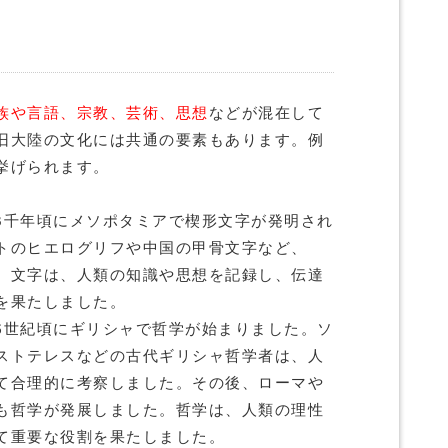
族や言語、宗教、芸術、思想
などが混在して
旧大陸の文化には共通の要素もあります。例
挙げられます。
3千年頃にメソポタミアで楔形文字が発明され
トのヒエログリフや中国の甲骨文字など、
。文字は、人類の知識や思想を記録し、伝達
を果たしました。
6世紀頃にギリシャで哲学が始まりました。ソ
ストテレスなどの古代ギリシャ哲学者は、人
て合理的に考察しました。その後、ローマや
も哲学が発展しました。哲学は、人類の理性
て重要な役割を果たしました。