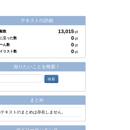
テキストの詳細
13,015
覧数
pt
0
に立った数
pt
0
〜ん数
pt
0
イリスト数
pt
知りたいことを検索！
まとめ
のテキストのまとめは存在しません。
デイリーランキング