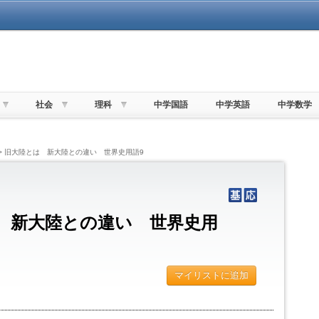
社会
理科
中学国語
中学英語
中学数学
> 旧大陸とは 新大陸との違い 世界史用語9
 新大陸との違い 世界史用
マイリストに追加