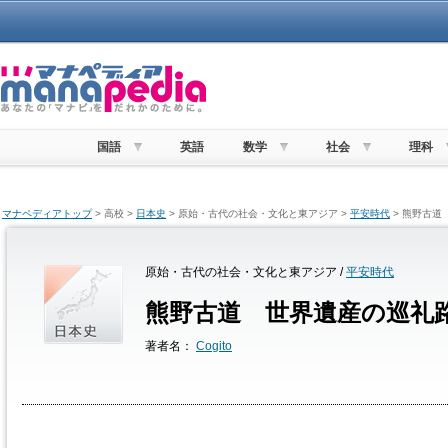
国語
英語
数学
社会
理科
マナペディアトップ
> 高校 >
日本史
> 原始・古代の社会・文化と東アジア >
平安時代
> 熊野古道
原始・古代の社会・文化と東アジア /
平安時代
熊野古道 世界遺産の巡礼
著者名：
Cogito