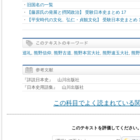
・
旧国名の一覧
・
【藤原氏の発展と摂関政治】 受験日本史まとめ 17
・
【平安時代の文化、弘仁・貞観文化】 受験日本史まとめ 1
巡礼
,
熊野信仰
,
熊野古道
,
熊野本宮大社
,
熊野速玉大社
,
熊野
『詳説日本史』 山川出版社
『日本史用語集』 山川出版社
この科目でよく読まれている
このテキストを評価してください