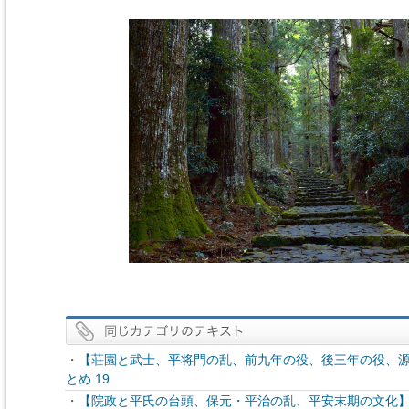
・
【荘園と武士、平将門の乱、前九年の役、後三年の役、源
とめ 19
・
【院政と平氏の台頭、保元・平治の乱、平安末期の文化】 