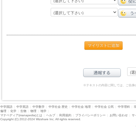
マイリストに追加
※テキストの内容に関しては、ご自身
中学国語
|
中学英語
|
中学数学
|
中学社会 歴史
|
中学社会 地理
|
中学社会 公民
|
中学理科
|
倫理
|
化学
|
生物
|
物理
|
地学
|
マナペディア(manapedia)とは
|
ヘルプ
|
利用規約
|
プライバシーポリシー
|
お問い合わせ
|
サ
Copyright (C) 2012-2024 Wizshare Inc. All rights reserved.