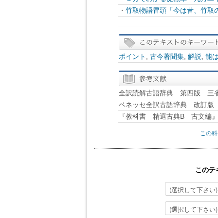
・
竹取物語冒頭「今は昔、竹取
ポイント
,
古今著聞集
,
解説
,
能
全訳読解古語辞典 第四版 三
ベネッセ全訳古語辞典 改訂版 B
『教科書 精選古典B 古文編
この科
このテ