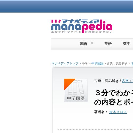
国語
英語
数学
マナペディアトップ
> 中学 >
中学国語
> 古典：読み解き >
古典：読み解き /
古文：
３分でわか
の内容とポ
著者名：
走るメロス