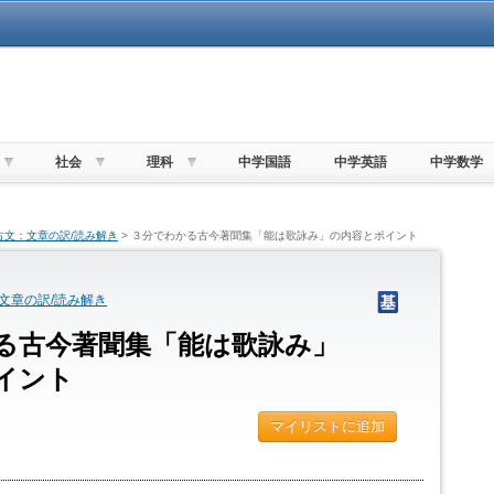
社会
理科
中学国語
中学英語
中学数学
古文：文章の訳/読み解き
> ３分でわかる古今著聞集「能は歌詠み」の内容とポイント
文章の訳/読み解き
る古今著聞集「能は歌詠み」
イント
マイリストに追加