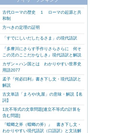
古代ローマの歴史 １ ローマの起源と共
和制
方べきの定理の証明
「すでにしいだしたるさま」の現代語訳
『多摩川にさらす手作りさらさらに 何そ
この児のここだかなしき』現代語訳と解説
カザン＝ハン国とは わかりやすい世界史
用語2077
孟子『何必曰利』書き下し文・現代語訳と
解説
古文単語「まろや/丸屋」の意味・解説【名
詞】
1次不等式の文章問題[連立不等式の計算を
含む問題]
『蟷螂之斧（蟷螂の斧）』 書き下し文・
わかりやすい現代語訳（口語訳）と文法解