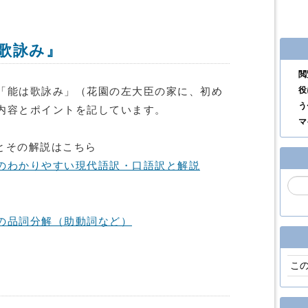
歌詠み』
閲
役
「能は歌詠み」（花園の左大臣の家に、初め
う
内容とポイントを記しています。
マ
とその解説はこちら
のわかりやすい現代語訳・口語訳と解説
の品詞分解（助動詞など）
こ