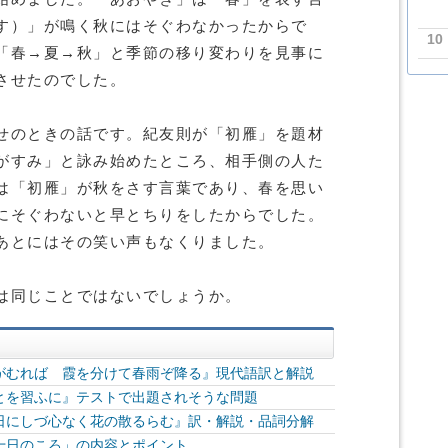
す）」が鳴く秋にはそぐわなかったからで
10
「春→夏→秋」と季節の移り変わりを見事に
させたのでした。
せのときの話です。紀友則が「初雁」を題材
がすみ」と詠み始めたところ、相手側の人た
は「初雁」が秋をさす言葉であり、春を思い
にそぐわないと早とちりをしたからでした。
あとにはその笑い声もなくりました。
は同じことではないでしょうか。
がむれば 霞を分けて春雨ぞ降る』現代語訳と解説
とを習ふに』テストで出題されそうな問題
日にしづ心なく花の散るらむ』訳・解説・品詞分解
十日のころ」の内容とポイント