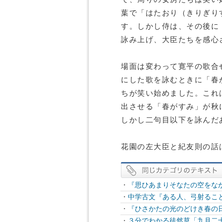
葉で「はたおり（きりぎり
す。しかし侍は、その後に
詠み上げ、大臣たちを感心
場面は変わって寛平の歌合
にした歌を詠むときに「春
ちが笑い始めました。これ
出させる「春がすみ」が秋
しかし二句目以下を詠んだ
花園の左大臣と紀友則の話
・
『思ひあまりそなたの空をな
・
中学古文『ある人、弓射るこ
・
『ひさかたの光のどけき春の
・
３分でわかる徒然草「九月二