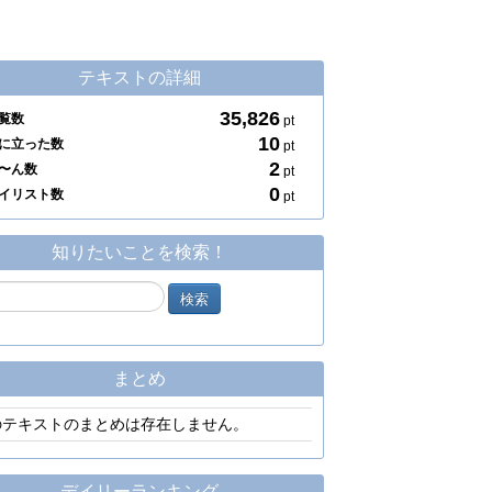
テキストの詳細
35,826
覧数
pt
10
に立った数
pt
2
〜ん数
pt
0
イリスト数
pt
知りたいことを検索！
まとめ
のテキストのまとめは存在しません。
デイリーランキング