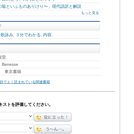
の翁といふものありけり〜」現代語訳と解説
もっと見る
は歌詠み
,
３分でわかる
,
内容
,
省堂
enesse
』 東京書籍
目でよく読まれている関連書籍
キストを評価してください。