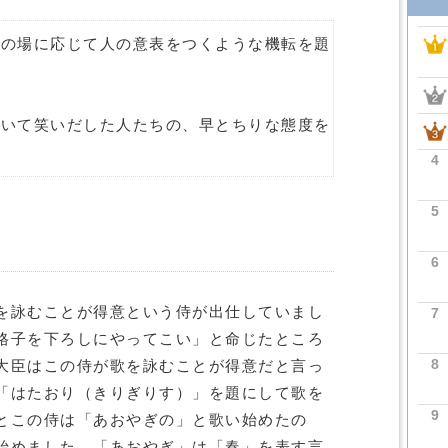
その場に応じて人の意表をつくような機転を題
聞いて笑いだした人たちの、早とちりな態度を
4
5
6
を詠むことが得意という侍が出仕していまし
7
格子を下ろしにやってこい」と命じたところ
8
大臣はこの侍が歌を詠むことが得意だと言っ
「はたおり（きりぎりす）」を題にして歌を
9
とこの侍は「あおやぎの」と歌い始めたの
始めました。「あおやぎ」は「春」を表す言