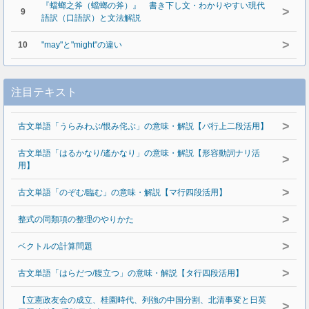
『蟷螂之斧（蟷螂の斧）』 書き下し文・わかりやすい現代
>
9
語訳（口語訳）と文法解説
>
10
"may"と"might"の違い
注目テキスト
>
古文単語「うらみわぶ/恨み侘ぶ」の意味・解説【バ行上二段活用】
古文単語「はるかなり/遙かなり」の意味・解説【形容動詞ナリ活
>
用】
>
古文単語「のぞむ/臨む」の意味・解説【マ行四段活用】
>
整式の同類項の整理のやりかた
>
ベクトルの計算問題
>
古文単語「はらだつ/腹立つ」の意味・解説【タ行四段活用】
【立憲政友会の成立、桂園時代、列強の中国分割、北清事変と日英
>