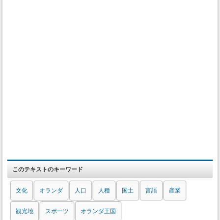
このテキストのキーワード
文化
オランダ
人口
人種
国土
言語
産業
観光地
スポーツ
オランダ王国