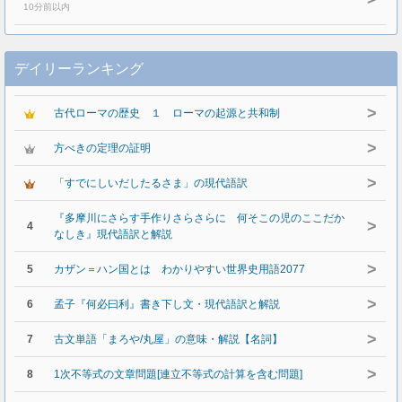
10分前以内
デイリーランキング
>
古代ローマの歴史 １ ローマの起源と共和制
>
方べきの定理の証明
>
「すでにしいだしたるさま」の現代語訳
『多摩川にさらす手作りさらさらに 何そこの児のここだか
>
4
なしき』現代語訳と解説
>
5
カザン＝ハン国とは わかりやすい世界史用語2077
>
6
孟子『何必曰利』書き下し文・現代語訳と解説
>
7
古文単語「まろや/丸屋」の意味・解説【名詞】
>
8
1次不等式の文章問題[連立不等式の計算を含む問題]