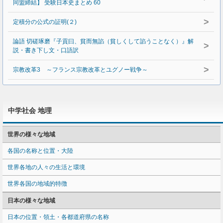
同盟締結】 受験日本史まとめ 60
>
定積分の公式の証明(２)
論語 切磋琢磨『子貢曰、貧而無諂（貧しくして諂うことなく）』解
>
説・書き下し文・口語訳
>
宗教改革3 ～フランス宗教改革とユグノー戦争～
中学社会 地理
世界の様々な地域
各国の名称と位置・大陸
世界各地の人々の生活と環境
世界各国の地域的特徴
日本の様々な地域
日本の位置・領土・各都道府県の名称