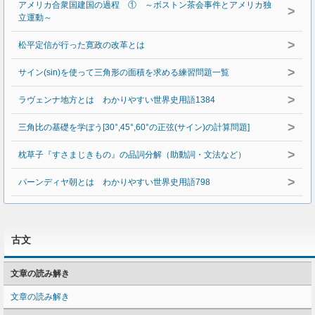
アメリカ合衆国建国の過程 ① ～ボストン茶会事件とアメリカ独
>
立運動～
>
松平定信が行った寛政の改革とは
>
サイン(sin)を使って三角形の面積を求める練習問題一覧
>
ラヴェンナ地方とは わかりやすい世界史用語1384
>
三角比の基礎を学ぼう[30°,45°,60°の正弦(サイン)の計算問題]
>
枕草子『すさまじきもの』の品詞分解（助動詞・文法など）
>
パーンディヤ朝とは わかりやすい世界史用語798
古文
文章の読み解き
文章の読み解き