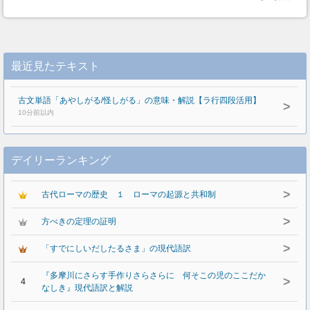
最近見たテキスト
古文単語「あやしがる/怪しがる」の意味・解説【ラ行四段活用】
>
10分前以内
デイリーランキング
>
古代ローマの歴史 １ ローマの起源と共和制
>
方べきの定理の証明
>
「すでにしいだしたるさま」の現代語訳
『多摩川にさらす手作りさらさらに 何そこの児のここだか
>
4
なしき』現代語訳と解説