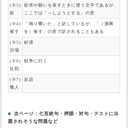
(※3)
欲求や願いを表すときに使う文字であるが、
欲
ここでは「～しようとする」の意
(※4)
「鳴り響いた」と訳しているが、「（酒興
催す
を）催す」の意で訳されることもある
(※5)
砂漠
沙場
(※6)
戦争に行く
征戦
(※7)
反語
幾人
■
次ページ：七言絶句・押韻・対句・テストに出
題されそうな問題など