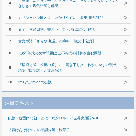
『多摩川にさらす手作りさらさらに 何そこの児のここだか
>
4
なしき』現代語訳と解説
>
5
カザン＝ハン国とは わかりやすい世界史用語2077
>
6
孟子『何必曰利』書き下し文・現代語訳と解説
>
7
古文単語「まろや/丸屋」の意味・解説【名詞】
>
8
1次不等式の文章問題[連立不等式の計算を含む問題]
『蟷螂之斧（蟷螂の斧）』 書き下し文・わかりやすい現代
>
9
語訳（口語訳）と文法解説
>
10
"may"と"might"の違い
注目テキスト
>
仏教（魏晋南北朝）とは わかりやすい世界史用語570
>
『春はあけぼの』の品詞分解 枕草子