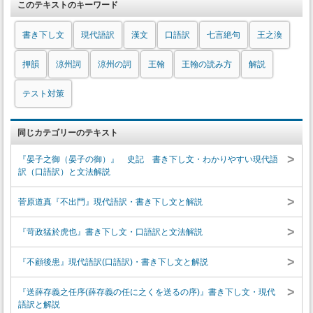
このテキストのキーワード
書き下し文
現代語訳
漢文
口語訳
七言絶句
王之渙
押韻
涼州詞
涼州の詞
王翰
王翰の読み方
解説
テスト対策
同じカテゴリーのテキスト
>
『晏子之御（晏子の御）』 史記 書き下し文・わかりやすい現代語
訳（口語訳）と文法解説
>
菅原道真『不出門』現代語訳・書き下し文と解説
>
『苛政猛於虎也』書き下し文・口語訳と文法解説
>
『不顧後患』現代語訳(口語訳)・書き下し文と解説
>
『送薛存義之任序(薛存義の任に之くを送るの序)』書き下し文・現代
語訳と解説