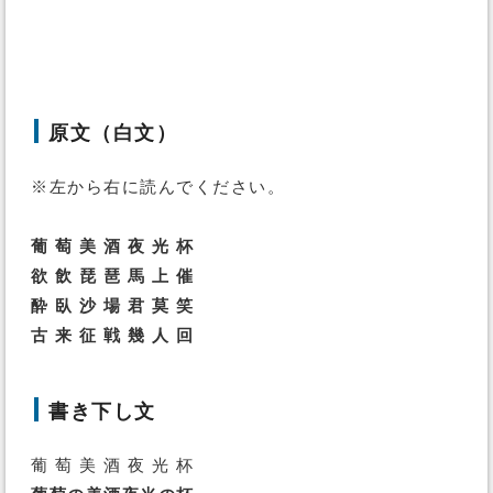
原文（白文）
※左から右に読んでください。
葡 萄 美 酒 夜 光 杯
欲 飲 琵 琶 馬 上 催
酔 臥 沙 場 君 莫 笑
古 来 征 戦 幾 人 回
書き下し文
葡 萄 美 酒 夜 光 杯