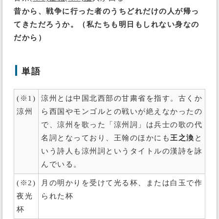
昔から、戦争に行った者のうちどれだけの人が帰っ
てきただろうか。（私たちも明日もしれない身なの
だから）
単語
(※1)
涼州とは中国北西部の甘粛省を指す。古くか
涼州
ら西国やモンゴルとの戦いが絶えなかったの
で、涼州を歌った「涼州詞」は兵士の歌の代
名詞となっており、王翰のほかにも
王之渙
と
いう詩人も涼州詞というタイトルの漢詩を詠
んでいる。
(※2)
月の明かりを受けて光る杯、または白玉で作
夜光
られた杯
杯