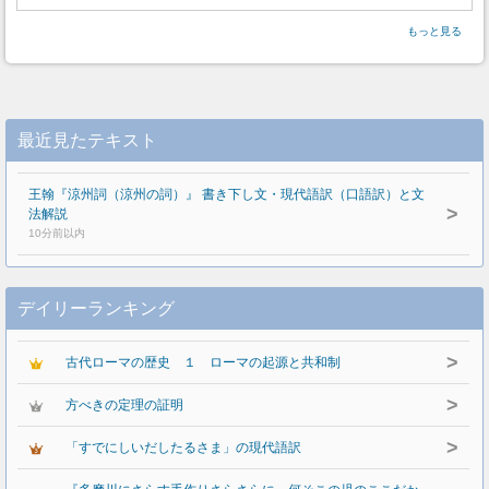
もっと見る
最近見たテキスト
王翰『涼州詞（涼州の詞）』 書き下し文・現代語訳（口語訳）と文
>
法解説
10分前以内
デイリーランキング
>
古代ローマの歴史 １ ローマの起源と共和制
>
方べきの定理の証明
>
「すでにしいだしたるさま」の現代語訳