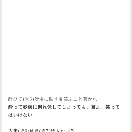
酔ひて
(※5)沙場
に臥す君笑ふこと莫かれ
酔って砂漠に倒れ伏してしまっても、君よ、笑って
はいけない
古来
(※6)征戦
(※7)幾
人か回る