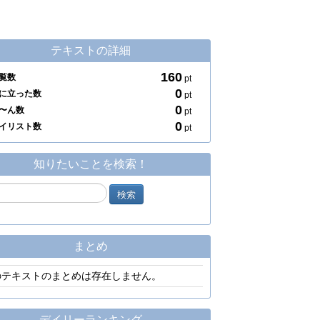
テキストの詳細
160
覧数
pt
0
に立った数
pt
0
〜ん数
pt
0
イリスト数
pt
知りたいことを検索！
まとめ
のテキストのまとめは存在しません。
デイリーランキング