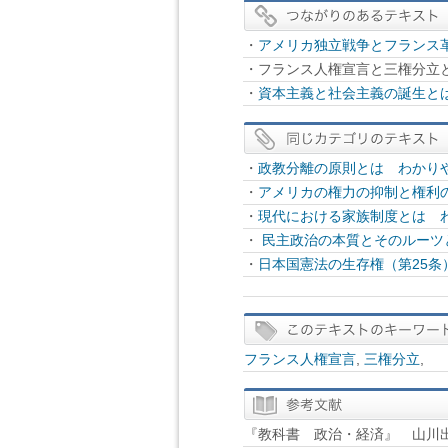
・
アメリカ独立戦争とフランス
・フランス人権宣言と三権分立と
・
資本主義と社会主義の誕生とは
・
政教分離の原則とは わかりや
・
アメリカの権力の抑制と権利
・
現代における家族制度とは わ
・
民主政治の本質とそのルーツ
・
日本国憲法の生存権（第25条
フランス人権宣言
,
三権分立
,
『教科書 政治・経済』 山川