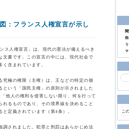
設計図：フランス人権宣言が示し
閲
役
う
ランス人権宣言」は、現代の憲法が備えるべき
マ
な文書です。この宣言の中には、現代社会で
多く含まれています。
る究極の権限（主権）は、王などの特定の個
るという「国民主権」の原則が示されました
は「他人の権利を侵害しない限り、何を行って
られるものであり、その境界線を決めること
こ
ると定義されています（第4条）。
強調されました。犯罪と刑罰はあらかじめ法