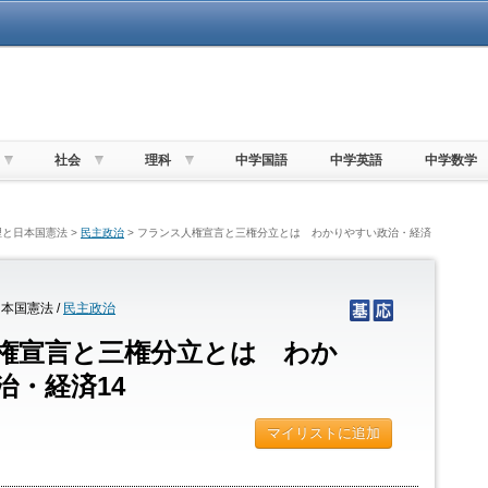
社会
理科
中学国語
中学英語
中学数学
理と日本国憲法 >
民主政治
> フランス人権宣言と三権分立とは わかりやすい政治・経済
本国憲法 /
民主政治
権宣言と三権分立とは わか
治・経済14
マイリストに追加