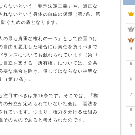
ならないという「罪刑法定主義」や、適正な
されないという身体の自由の保障（第7条、第
を防ぐための盾となります。
人の最も貴重な権利の一つ」として位置づけ
の自由を悪用した場合には責任を負うべきで
4
バランスについても触れられています（第11
な自立を支える「所有権」については、公共
5
必要な場合を除き、侵してはならない神聖な
6
す（第17条）。
7
も注目すべきは第16条です。そこでは、「権
力の分立が定められていない社会は、憲法を
8
されています。つまり、権力を分ける仕組み
義そのものであると考えられたのです。
9