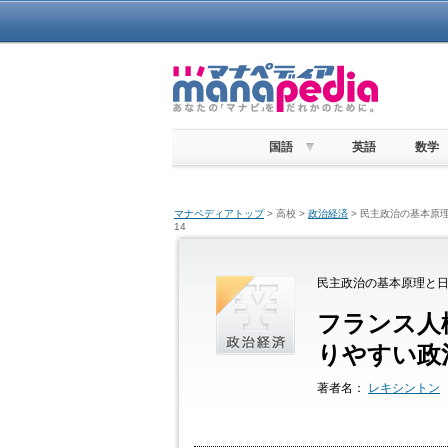
国語
英語
数学
マナペディアトップ
> 高校 >
政治経済
> 民主政治の基本原
14
民主政治の基本原理と日
フランス人
りやすい政
著者名：
レキシントン