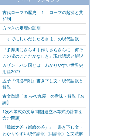
古代ローマの歴史 １ ローマの起源と共
和制
方べきの定理の証明
「すでにしいだしたるさま」の現代語訳
『多摩川にさらす手作りさらさらに 何そ
この児のここだかなしき』現代語訳と解説
カザン＝ハン国とは わかりやすい世界史
用語2077
孟子『何必曰利』書き下し文・現代語訳と
解説
古文単語「まろや/丸屋」の意味・解説【名
詞】
1次不等式の文章問題[連立不等式の計算を
含む問題]
『蟷螂之斧（蟷螂の斧）』 書き下し文・
わかりやすい現代語訳（口語訳）と文法解