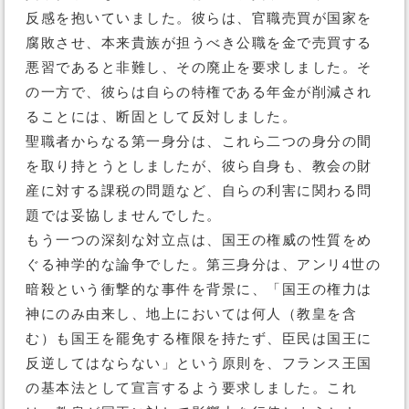
反感を抱いていました。彼らは、官職売買が国家を
腐敗させ、本来貴族が担うべき公職を金で売買する
悪習であると非難し、その廃止を要求しました。そ
の一方で、彼らは自らの特権である年金が削減され
ることには、断固として反対しました。
聖職者からなる第一身分は、これら二つの身分の間
を取り持とうとしましたが、彼ら自身も、教会の財
産に対する課税の問題など、自らの利害に関わる問
題では妥協しませんでした。
もう一つの深刻な対立点は、国王の権威の性質をめ
ぐる神学的な論争でした。第三身分は、アンリ4世の
暗殺という衝撃的な事件を背景に、「国王の権力は
神にのみ由来し、地上においては何人（教皇を含
む）も国王を罷免する権限を持たず、臣民は国王に
反逆してはならない」という原則を、フランス王国
の基本法として宣言するよう要求しました。これ