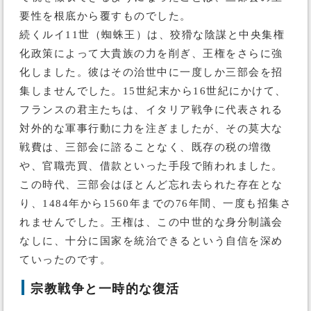
要性を根底から覆すものでした。
続くルイ11世（蜘蛛王）は、狡猾な陰謀と中央集権
化政策によって大貴族の力を削ぎ、王権をさらに強
化しました。彼はその治世中に一度しか三部会を招
集しませんでした。15世紀末から16世紀にかけて、
フランスの君主たちは、イタリア戦争に代表される
対外的な軍事行動に力を注ぎましたが、その莫大な
戦費は、三部会に諮ることなく、既存の税の増徴
や、官職売買、借款といった手段で賄われました。
この時代、三部会はほとんど忘れ去られた存在とな
り、1484年から1560年までの76年間、一度も招集さ
れませんでした。王権は、この中世的な身分制議会
なしに、十分に国家を統治できるという自信を深め
ていったのです。
宗教戦争と一時的な復活