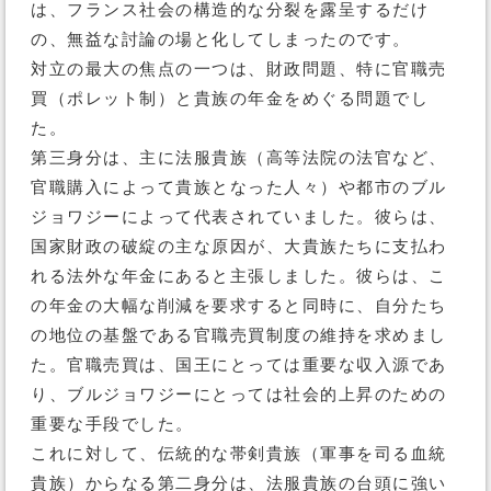
は、フランス社会の構造的な分裂を露呈するだけ
の、無益な討論の場と化してしまったのです。
対立の最大の焦点の一つは、財政問題、特に官職売
買（ポレット制）と貴族の年金をめぐる問題でし
た。
第三身分は、主に法服貴族（高等法院の法官など、
官職購入によって貴族となった人々）や都市のブル
ジョワジーによって代表されていました。彼らは、
国家財政の破綻の主な原因が、大貴族たちに支払わ
れる法外な年金にあると主張しました。彼らは、こ
の年金の大幅な削減を要求すると同時に、自分たち
の地位の基盤である官職売買制度の維持を求めまし
た。官職売買は、国王にとっては重要な収入源であ
り、ブルジョワジーにとっては社会的上昇のための
重要な手段でした。
これに対して、伝統的な帯剣貴族（軍事を司る血統
貴族）からなる第二身分は、法服貴族の台頭に強い