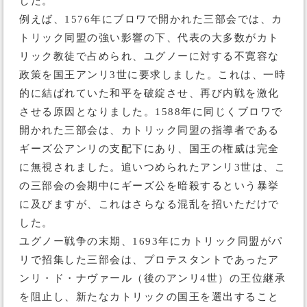
した。
例えば、1576年にブロワで開かれた三部会では、カ
トリック同盟の強い影響の下、代表の大多数がカト
リック教徒で占められ、ユグノーに対する不寛容な
政策を国王アンリ3世に要求しました。これは、一時
的に結ばれていた和平を破綻させ、再び内戦を激化
させる原因となりました。1588年に同じくブロワで
開かれた三部会は、カトリック同盟の指導者である
ギーズ公アンリの支配下にあり、国王の権威は完全
に無視されました。追いつめられたアンリ3世は、こ
の三部会の会期中にギーズ公を暗殺するという暴挙
に及びますが、これはさらなる混乱を招いただけで
した。
ユグノー戦争の末期、1693年にカトリック同盟がパ
リで招集した三部会は、プロテスタントであったア
ンリ・ド・ナヴァール（後のアンリ4世）の王位継承
を阻止し、新たなカトリックの国王を選出すること