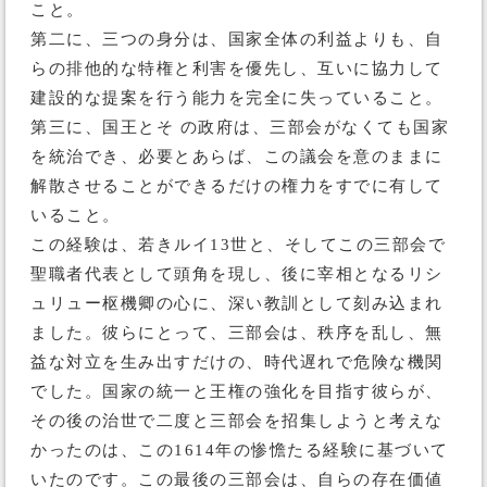
こと。
第二に、三つの身分は、国家全体の利益よりも、自
らの排他的な特権と利害を優先し、互いに協力して
建設的な提案を行う能力を完全に失っていること。
第三に、国王とそ の政府は、三部会がなくても国家
を統治でき、必要とあらば、この議会を意のままに
解散させることができるだけの権力をすでに有して
いること。
この経験は、若きルイ13世と、そしてこの三部会で
聖職者代表として頭角を現し、後に宰相となるリシ
ュリュー枢機卿の心に、深い教訓として刻み込まれ
ました。彼らにとって、三部会は、秩序を乱し、無
益な対立を生み出すだけの、時代遅れで危険な機関
でした。国家の統一と王権の強化を目指す彼らが、
その後の治世で二度と三部会を招集しようと考えな
かったのは、この1614年の惨憺たる経験に基づいて
いたのです。この最後の三部会は、自らの存在価値