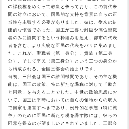
の課税権をめぐって教皇と争っており、この前代未
聞の対立において、国民的な支持を背景に自らの正
当性を主張する必要がありました。彼は、従来の封
建的な慣習であった、国王が主要な封臣や高位聖職
者のみに諮問するという枠組みを超え、都市の代表
者を含む、より広範な臣民の代表をパリに集めまし
た。これが、聖職者（第一身分）、貴族（第二身
分）、そして平民（第三身分）という三つの身分か
ら構成される、全国三部会の始まりです。
当初、三部会は国王の諮問機関であり、その主な機
能は、国王の政策、特に新たな課税に対して「助言
と同意」を与えることでした。中世の政治思想にお
いて、国王は平時においては自らの領地からの収入
で国家を運営すべきであり、例外的な事態（特に戦
争）のために臣民に新たな税を課す際には、彼らの
同意を得るのが望ましいとされていました。三部会