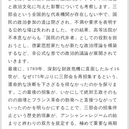
と政治文化に与えた影響についても考察します。三
部会という全国的な代表機関が存在しない中で、国
民の政治参加の道は閉ざされ、不満や要求を表明す
る公的な場は失われました。その結果、高等法院が
不本意ながらも「国民の代弁者」としての役割を担
おうとし、啓蒙思想家たちが新たな政治理論を構築
するなど、非公式な形での政治的議論が展開されて
いきます。
最後に、1789年、深刻な財政危機に直面したルイ16
世が、なぜ175年ぶりに三部会を再招集するという、
運命的な決断を下さざるを得なかったのかを探りま
す。この最後の招集が、いかにして絶対王政そのも
のの崩壊とフランス革命の勃発へと直接つながって
いったのかを明らかにすることで、三部会の招集停
止という歴史的現象が、アンシャン＝レジームの始
まりと終わりの双方を規定する、極めて重要な画期