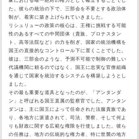
家における唯一絶対の権力として確立することでし
た。彼らの統治の下で、三部会を不要とする政治体
制が、着実に築き上げられていきました。
リシュリューの政策の核心は、王権に挑戦する可能
性のあるすべての中間団体（貴族、プロテスタン
ト、高等法院など）の力を削ぎ、国家の統治機構を
国王の直接的なコントロール下に置くことでした。
彼は、三部会のような、予測不可能で制御の難しい
代議機関に頼るのではなく、国王に忠実な官僚組織
を通じて国家を統治するシステムを構築しようとし
ました。
その最も重要な道具となったのが、「アンタンダ
ン」と呼ばれる国王直属の監察官でした。アンタン
ダンは、主に国王によって任命された法服貴族であ
り、各地方に派遣されて、司法、警察、そして何よ
りも財政に関する広範な権限を行使しました。彼ら
の任務は、地方の伝統的な権力者、特に世襲の地方