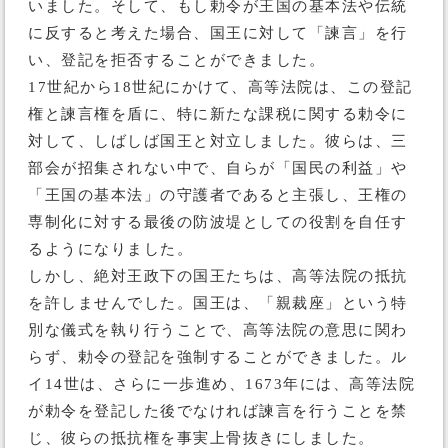
いました。そして、もし勅令が王国の基本法や伝統
に反すると考えた場合、国王に対して「諫言」を行
い、登記を拒否することができました。
17世紀から18世紀にかけて、高等法院は、この登記
権と諫言権を盾に、特に新たな課税に関する勅令に
対して、しばしば国王と対立しました。彼らは、三
部会が招集されない中で、自らが「国民の利益」や
「王国の基本法」の守護者であると主張し、王権の
専制化に対する最後の防波堤としての役割を自任す
るようになりました。
しかし、絶対王政下の国王たちは、高等法院の抵抗
を許しませんでした。国王は、「親裁座」という特
別な儀式を執り行うことで、高等法院の意思に関わ
らず、勅令の登記を強制することができました。ル
イ14世は、さらに一歩進め、1673年には、高等法院
が勅令を登記した後でなければ諫言を行うことを禁
じ、彼らの抵抗権を事実上骨抜きにしました。