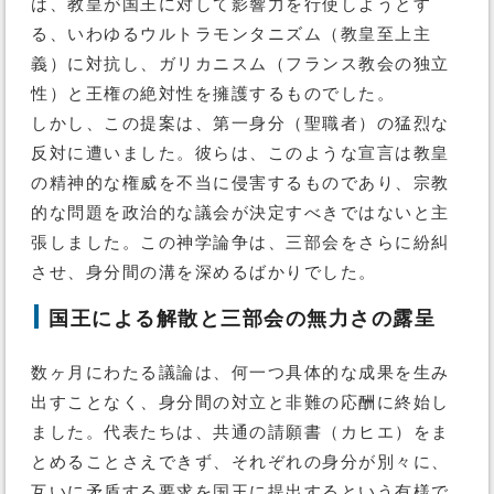
は、教皇が国王に対して影響力を行使しようとす
る、いわゆるウルトラモンタニズム（教皇至上主
義）に対抗し、ガリカニスム（フランス教会の独立
性）と王権の絶対性を擁護するものでした。
しかし、この提案は、第一身分（聖職者）の猛烈な
反対に遭いました。彼らは、このような宣言は教皇
の精神的な権威を不当に侵害するものであり、宗教
的な問題を政治的な議会が決定すべきではないと主
張しました。この神学論争は、三部会をさらに紛糾
させ、身分間の溝を深めるばかりでした。
国王による解散と三部会の無力さの露呈
数ヶ月にわたる議論は、何一つ具体的な成果を生み
出すことなく、身分間の対立と非難の応酬に終始し
ました。代表たちは、共通の請願書（カヒエ）をま
とめることさえできず、それぞれの身分が別々に、
互いに矛盾する要求を国王に提出するという有様で