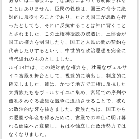
あるいは三部会のような議会によっても制限される
ことはありません。臣民の義務は、国王の命令に絶
対的に服従することであり、たとえ国王が悪政を行
ったとしても、それに反抗することは神に背くこと
とされました。この王権神授説の浸透は、三部会が
国王の権力を制限したり、国王と人民の間の契約を
代表したりするという、中世的な政治思想を完全に
時代遅れのものとしました。
ルイ14世は、この絶対的な権力を、壮麗なヴェルサ
イユ宮殿を舞台として、視覚的に演出し、制度的に
確立しました。彼は、かつて地方で王権に反抗した
大貴族たちをヴェルサイユに集め、宮廷での序列や
儀礼をめぐる些細な競争に没頭させることで、彼ら
の政治的な牙を抜きました。貴族たちは、国王から
の恩寵や年金を得るために、宮殿での奉仕に明け暮
れる廷臣へと変貌し、もはや独立した政治勢力では
なくなりました。