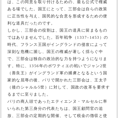
は、この同意を取り付けるための、最も公式で権威
ある場でした。国王にとって、三部会は自らの政策
に正当性を与え、国民的な合意を形成するための便
利な道具だったのです。
しかし、三部会の役割は、国王の道具に留まるもの
ではありませんでした。百年戦争（1337–1453）の
時代、フランス王国がイングランドの侵攻によって
深刻な危機に瀕し、国王の権威が著しく揺らぐ中
で、三部会は独自の政治的な力を持つようになりま
す。特に、1356年のポワティエの戦いでジャン2世
（善良王）がイングランド軍の捕虜となるという国
家的な屈辱の後、パリで開かれた三部会は、王太子
（後のシャルル5世）に対して、国政の改革を要求す
るまでに至りました。
パリの商人頭であったエティエンヌ・マルセルに率
いられた第三身分の代表たちは、国王顧問官の追
放、三部会の定期的な開催、そして税金の徴収と使