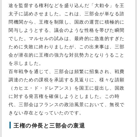
途を監督する権利などを盛り込んだ「大勅令」を王
太子に認めさせました。これは、三部会が単なる諮
問機関から、王権を制限し、国政の運営に積極的に
関与しようとする、議会のような性格を帯びた瞬間
でした。マルセルの試みは、最終的に急進的すぎた
ために失敗に終わりましたが、この出来事は、三部
会が潜在的に王権の強力な対抗勢力となりうること
を示しました。
百年戦争を通じて、三部会は頻繁に招集され、戦費
調達のための課税を承認する見返りに、様々な請願
（カヒエ・ド・ドレアンス）を国王に提出し、国政
に対する発言権を確保しようとしました。この時
代、三部会はフランスの政治風景において、無視で
きない存在となっていたのです。
王権の伸長と三部会の衰退