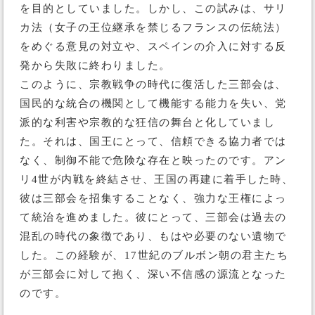
を目的としていました。しかし、この試みは、サリ
カ法（女子の王位継承を禁じるフランスの伝統法）
をめぐる意見の対立や、スペインの介入に対する反
発から失敗に終わりました。
このように、宗教戦争の時代に復活した三部会は、
国民的な統合の機関として機能する能力を失い、党
派的な利害や宗教的な狂信の舞台と化していまし
た。それは、国王にとって、信頼できる協力者では
なく、制御不能で危険な存在と映ったのです。アン
リ4世が内戦を終結させ、王国の再建に着手した時、
彼は三部会を招集することなく、強力な王権によっ
て統治を進めました。彼にとって、三部会は過去の
混乱の時代の象徴であり、もはや必要のない遺物で
した。この経験が、17世紀のブルボン朝の君主たち
が三部会に対して抱く、深い不信感の源流となった
のです。