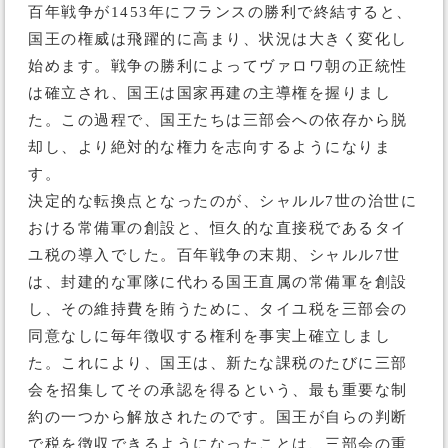
百年戦争が1453年にフランスの勝利で終結すると、
国王の権威は飛躍的に高まり、状況は大きく変化し
始めます。戦争の勝利によってヴァロワ朝の正統性
は確立され、国王は国家再建の主導権を握りまし
た。この過程で、国王たちは三部会への依存から脱
却し、より絶対的な権力を志向するようになりま
す。
決定的な転換点となったのが、シャルル7世の治世に
おける常備軍の創設と、恒久的な直接税であるタイ
ユ税の導入でした。百年戦争の末期、シャルル7世
は、封建的な軍隊に代わる国王直属の常備軍を創設
し、その維持費を賄うために、タイユ税を三部会の
同意なしに毎年徴収する権利を事実上確立しまし
た。これにより、国王は、新たな課税のたびに三部
会を招集してその承認を得るという、最も重要な制
約の一つから解放されたのです。国王が自らの判断
で税を徴収できるようになったことは、三部会の重