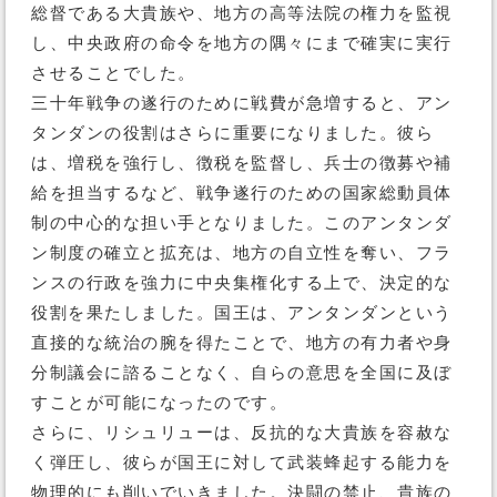
総督である大貴族や、地方の高等法院の権力を監視
し、中央政府の命令を地方の隅々にまで確実に実行
させることでした。
三十年戦争の遂行のために戦費が急増すると、アン
タンダンの役割はさらに重要になりました。彼ら
は、増税を強行し、徴税を監督し、兵士の徴募や補
給を担当するなど、戦争遂行のための国家総動員体
制の中心的な担い手となりました。このアンタンダ
ン制度の確立と拡充は、地方の自立性を奪い、フラ
ンスの行政を強力に中央集権化する上で、決定的な
役割を果たしました。国王は、アンタンダンという
直接的な統治の腕を得たことで、地方の有力者や身
分制議会に諮ることなく、自らの意思を全国に及ぼ
すことが可能になったのです。
さらに、リシュリューは、反抗的な大貴族を容赦な
く弾圧し、彼らが国王に対して武装蜂起する能力を
物理的にも削いでいきました。決闘の禁止、貴族の