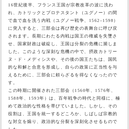
16世紀後半、フランス王国が宗教改革の波に洗わ
れ、カトリックとプロテスタント（ユグノー）の間
で血で血を洗う内戦（ユグノー戦争、1562–1598）
に突入すると、三部会は再び歴史の表舞台に呼び戻
されます。長期にわたる内戦は国王の権威を失墜さ
せ、国家財政は破綻し、王国は分裂の危機に瀕しま
した。このような深刻な危機の中で、摂政カトリー
ヌ・ド・メディシスや、その後の国王たちは、国民
的な和解と合意を形成し、自らの政策に正当性を与
えるために、三部会に頼らざるを得なくなったので
す。
この時期に開催された三部会（1560年、1576年、
1588年、1593年）は、百年戦争の時代と同様に、極
めて政治的な性格を帯びていました。しかし、その
役割は、王国を統一するどころか、しばしば宗教的
な対立を煽り、政治的な分裂を深刻化させるもので