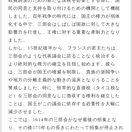
戦費調達のための新たな課税を必要とする際に、国
民の同意と支持を取り付けるための機関として機能
しました。百年戦争の時代には、国王の権力が弱体
化する中で、三部会はしばしば国政に対して大きな
影響力を行使し、王権に対する重要な牽制力となり
ました。
しかし、15世紀後半から、フランスの君主たちは、
三部会のような代表議会に諮ることなく統治する、
より絶対的な権力の確立を目指し始めます。彼ら
は、三部会が国王の権威を制限し、貴族の派閥争い
や地方の分離主義的な動きの温床となりうることを
警戒しました。特に、恒常的な直接税（タイユ税な
ど）を三部会の同意なしに徴収する権利を確立した
ことは、国王がこの議会に依存する必要性を大幅に
減少させました。
ここでは、1614年の三部会がなぜ最後の招集とな
り、その後175年もの長きにわたって招集が停止され