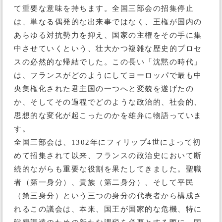
て重要な意味を持ちます。全国三部会の招集停止
は、単なる偶発的な出来事ではなく、王権が国内の
あらゆる対抗勢力を抑え、国家の主権をその手に集
中させていくという、壮大かつ複雑な歴史的プロセ
スの必然的な帰結でした。この長い「沈黙の時代」
は、フランスがどのようにしてヨーロッパで最も中
央集権化された君主国の一つへと変貌を遂げたの
か、そしてその過程でどのような政治的、社会的、
思想的な変化が起こったのかを雄弁に物語っていま
す。
全国三部会は、1302年にフィリップ4世によって初
めて招集されて以来、フランスの政治史において断
続的ながらも重要な役割を果たしてきました。聖職
者（第一身分）、貴族（第二身分）、そして平民
（第三身分）という三つの身分の代表者から構成さ
れるこの議会は、本来、国王が国家的な危機、特に