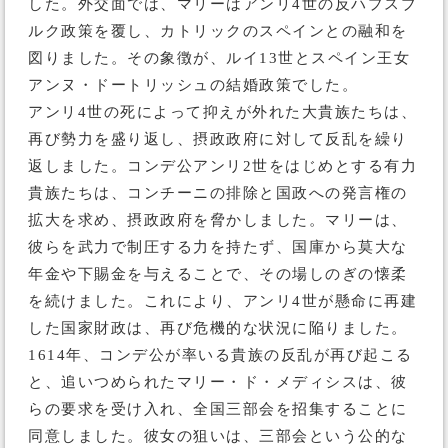
した。外交面では、マリーはアンリ4世の反ハプスブ
ルク政策を覆し、カトリックのスペインとの融和を
図りました。その象徴が、ルイ13世とスペイン王女
アンヌ・ドートリッシュの結婚政策でした。
アンリ4世の死によって抑えが外れた大貴族たちは、
再び勢力を盛り返し、摂政政府に対して反乱を繰り
返しました。コンデ公アンリ2世をはじめとする有力
貴族たちは、コンチーニの排除と国政への発言権の
拡大を求め、摂政政府を脅かしました。マリーは、
彼らを武力で制圧する力を持たず、国庫から莫大な
年金や下賜金を与えることで、その場しのぎの懐柔
を続けました。これにより、アンリ4世が懸命に再建
した国家財政は、再び危機的な状況に陥りました。
1614年、コンデ公が率いる貴族の反乱が再び起こる
と、追いつめられたマリー・ド・メディシスは、彼
らの要求を受け入れ、全国三部会を招集することに
同意しました。彼女の狙いは、三部会という公的な