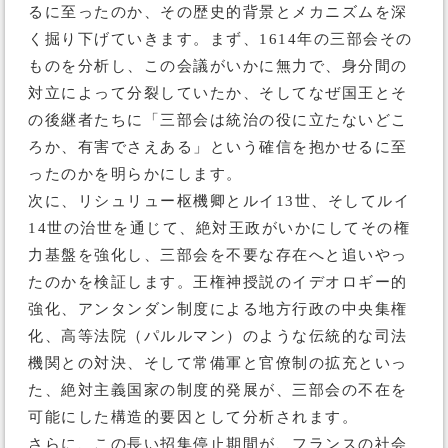
るに至ったのか、その歴史的背景とメカニズムを深
く掘り下げていきます。まず、1614年の三部会その
ものを分析し、この会議がいかに無力で、身分間の
対立によって分裂していたか、そしてなぜ国王とそ
の後継者たちに「三部会は統治の役に立たないどこ
ろか、有害でさえある」という確信を抱かせるに至
ったのかを明らかにします。
次に、リシュリュー枢機卿とルイ13世、そしてルイ
14世の治世を通じて、絶対王政がいかにしてその権
力基盤を強化し、三部会を不要な存在へと追いやっ
たのかを検証します。王権神授説のイデオロギー的
強化、アンタンダン制度による地方行政の中央集権
化、高等法院（パルルマン）のような伝統的な司法
機関との対決、そして常備軍と官僚制の拡充といっ
た、絶対主義国家の制度的発展が、三部会の不在を
可能にした構造的要因として分析されます。
さらに、この長い招集停止期間が、フランスの社会