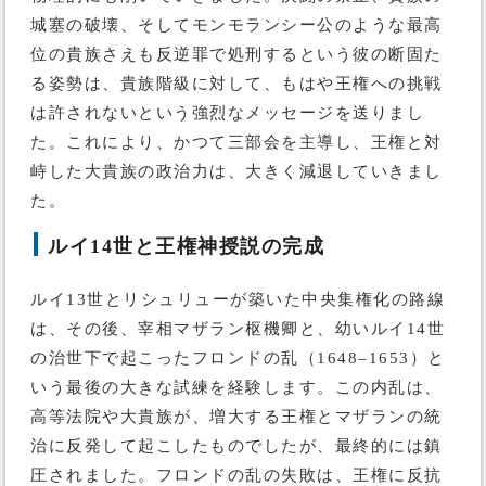
城塞の破壊、そしてモンモランシー公のような最高
位の貴族さえも反逆罪で処刑するという彼の断固た
る姿勢は、貴族階級に対して、もはや王権への挑戦
は許されないという強烈なメッセージを送りまし
た。これにより、かつて三部会を主導し、王権と対
峙した大貴族の政治力は、大きく減退していきまし
た。
ルイ14世と王権神授説の完成
ルイ13世とリシュリューが築いた中央集権化の路線
は、その後、宰相マザラン枢機卿と、幼いルイ14世
の治世下で起こったフロンドの乱（1648–1653）と
いう最後の大きな試練を経験します。この内乱は、
高等法院や大貴族が、増大する王権とマザランの統
治に反発して起こしたものでしたが、最終的には鎮
圧されました。フロンドの乱の失敗は、王権に反抗