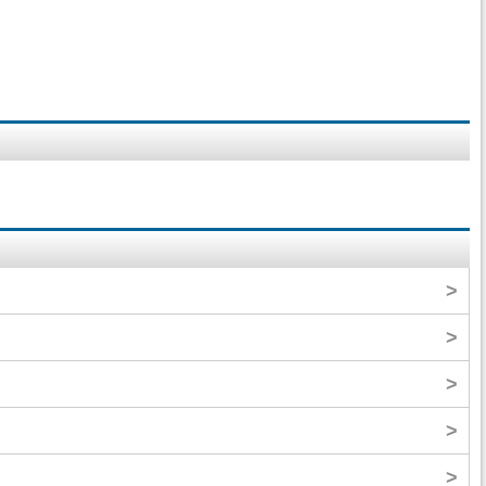
>
>
>
>
>