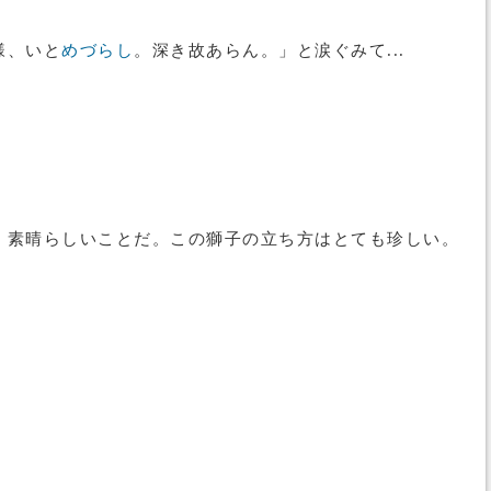
様、いと
めづらし
。深き故あらん。」と涙ぐみて...
、素晴らしいことだ。この獅子の立ち方はとても珍しい。