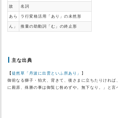
故
名詞
あら
ラ行変格活用「あり」の未然形
ん」
推量の助動詞「む」の終止形
主な出典
【
徒然草「丹波に出雲といふ所あり」
】
御前なる獅子・狛犬、背きて、後さまに立ちたりければ
に殿原、殊勝の事は御覧じ咎めずや。無下なり。」と言へば