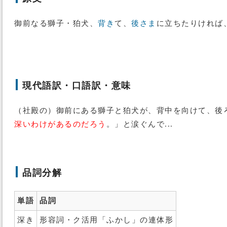
御前なる獅子・狛犬、
背き
て、
後さま
に立ちたりければ
現代語訳・口語訳・意味
（社殿の）御前にある獅子と狛犬が、背中を向けて、後
深いわけがあるのだろう
。」と涙ぐんで...
品詞分解
単語
品詞
深き
形容詞・ク活用「ふかし」の連体形