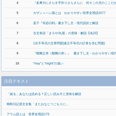
4
『多摩川にさらす手作りさらさらに 何そこの児のここだ
5
カザン＝ハン国とは わかりやすい世界史用語2077
6
孟子『何必曰利』書き下し文・現代語訳と解説
7
古文単語「まろや/丸屋」の意味・解説【名詞】
8
1次不等式の文章問題[連立不等式の計算を含む問題]
9
『蟷螂之斧（蟷螂の斧）』 書き下し文・わかりやすい現
10
"may"と"might"の違い
注目テキスト
「縋る」あなたは読める？正しい読み方と意味を解説
蜻蛉日記原文全集「またおなじつごもりに」
アラム語とは 世界史用語175