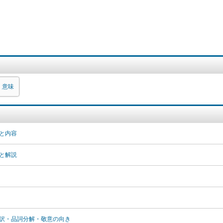
意味
と内容
と解説
訳・品詞分解・敬意の向き