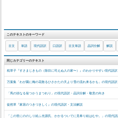
このテキストのキーワード
古文
単語
現代語訳
口語訳
古文単語
品詞分解
解説
同じカテゴリーのテキスト
枕草子『すさまじきもの（除目に司えぬ人の家〜）』のわかりやすい現代語訳
万葉集「わが園に梅の花散るひさかたの天より雪の流れ来るかも」の現代語訳
「馬の頭なる翁つかうまつれり」の現代語訳・品詞分解・敬意の向き
徒然草『家居のつきづきしく』の現代語訳・文法解説
「この世にののしり給ふ光源氏、かかるついでに見奉り給はむや。」の現代語