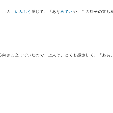
、上人、
いみじく
感じて、「あな
めでた
や。この獅子の立ち
ろ向きに立っていたので、上人は、とても感激して、「ああ