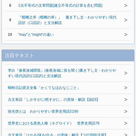
>
8
1次不等式の文章問題[連立不等式の計算を含む問題]
『蟷螂之斧（蟷螂の斧）』 書き下し文・わかりやすい現代
>
9
語訳（口語訳）と文法解説
>
10
"may"と"might"の違い
注目テキスト
李白『春夜洛城聞笛』(春夜洛城に笛を聞く)書き下し文・わかりや
>
すい現代語訳(口語訳)と文法解説
>
蜻蛉日記原文全集「かくてなほおなじごと」
>
古文単語「しかすがに/然すがに」の意味・解説【副詞】
>
徐光啓とは わかりやすい世界史用語2190
>
世界史における黒色人種（ネグロイド） 世界史用語76
>
古文単語「はかる/謀る/企る」の意味・解説【ラ行四段活用】