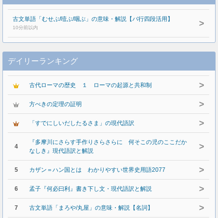
古文単語「むせぶ/噎ぶ/咽ぶ」の意味・解説【バ行四段活用】
>
10分前以内
デイリーランキング
>
古代ローマの歴史 １ ローマの起源と共和制
>
方べきの定理の証明
>
「すでにしいだしたるさま」の現代語訳
『多摩川にさらす手作りさらさらに 何そこの児のここだか
>
4
なしき』現代語訳と解説
>
5
カザン＝ハン国とは わかりやすい世界史用語2077
>
6
孟子『何必曰利』書き下し文・現代語訳と解説
>
7
古文単語「まろや/丸屋」の意味・解説【名詞】