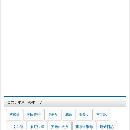
このテキストのキーワード
紫式部
源氏物語
徒然草
単語
鴨長明
方丈記
古文単語
兼好法師
安元の大火
藤原道綱母
蜻蛉日記