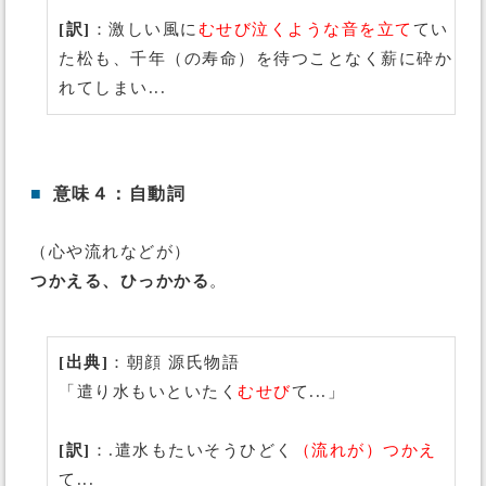
[訳]
：激しい風に
むせび泣くような音を立て
てい
た松も、千年（の寿命）を待つことなく薪に砕か
れてしまい...
■
意味４：自動詞
（心や流れなどが）
つかえる、ひっかかる
。
[出典]
：朝顔 源氏物語
「遣り水もいといたく
むせび
て...」
[訳]
：.遣水もたいそうひどく
（流れが）つかえ
て...