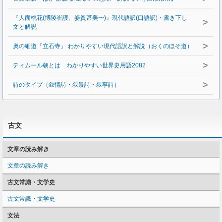
『人面桃花(博陵崔護、姿質甚美〜)』現代語訳(口語訳)・書き下し
>
文と解説
>
奥の細道『立石寺』 わかりやすい現代語訳と解説（おくのほそ道）
>
ティムール朝とは わかりやすい世界史用語2082
>
詩のタイプ（叙情詩・叙景詩・叙事詩）
古文
文章の読み解き
文章の読み解き
古文常識・文学史
古文常識・文学史
文法