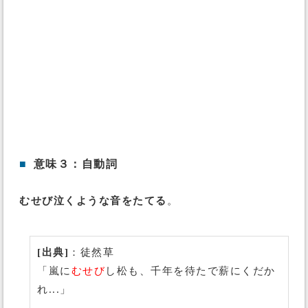
■
意味３：自動詞
むせび泣くような音をたてる
。
[出典]
：徒然草
「嵐に
むせび
し松も、千年を待たで薪にくだか
れ...」