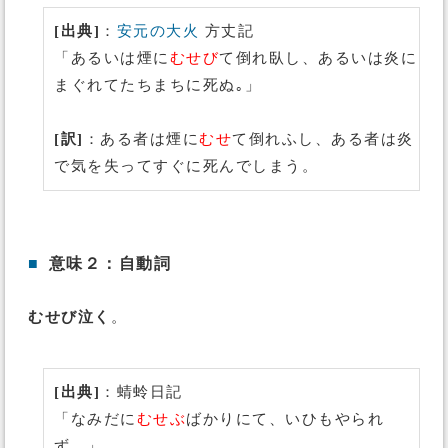
[出典]
：
安元の大火
方丈記
「あるいは煙に
むせび
て倒れ臥し、あるいは炎に
まぐれてたちまちに死ぬ｡」
[訳]
：ある者は煙に
むせ
て倒れふし、ある者は炎
で気を失ってすぐに死んでしまう。
■
意味２：自動詞
むせび泣く
。
[出典]
：蜻蛉日記
「なみだに
むせぶ
ばかりにて、いひもやられ
ず。」