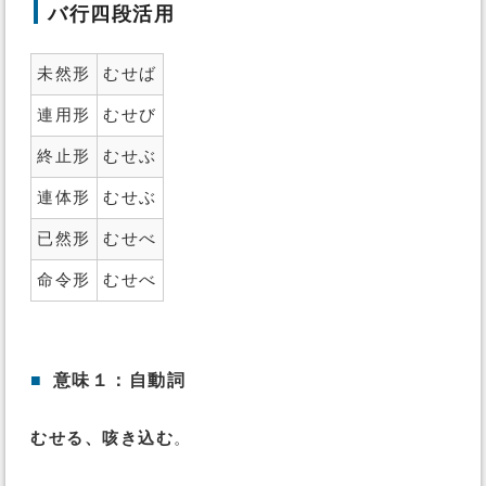
バ行四段活用
未然形
むせば
連用形
むせび
終止形
むせぶ
連体形
むせぶ
已然形
むせべ
命令形
むせべ
■
意味１：自動詞
むせる、咳き込む
。