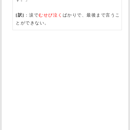
[訳]
：涙で
むせび泣く
ばかりで、最後まで言うこ
とができない。