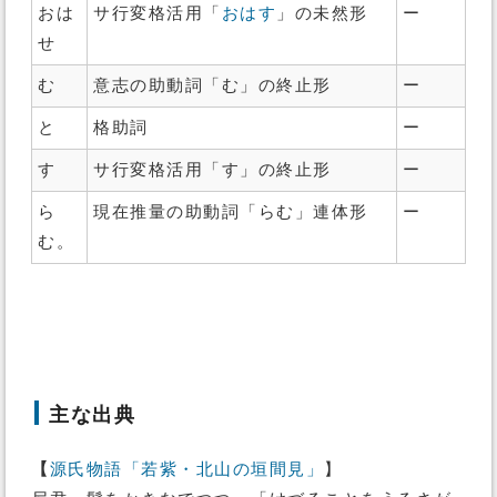
おは
サ行変格活用「
おはす
」の未然形
ー
せ
む
意志の助動詞「む」の終止形
ー
と
格助詞
ー
す
サ行変格活用「す」の終止形
ー
ら
現在推量の助動詞「らむ」連体形
ー
む。
主な出典
【
源氏物語「若紫・北山の垣間見」
】