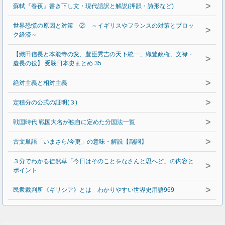
>
蘇軾『春夜』書き下し文・現代語訳と解説(押韻・詩形など)
世界恐慌の原因と対策 ② ～イギリスやフランスの対策とブロッ
>
ク経済～
【織田信長と本能寺の変、豊臣秀吉の天下統一、織豊政権、文禄・
>
慶長の役】 受験日本史まとめ 35
>
絶対主義と相対主義
>
定積分の公式の証明(３)
>
戦国時代 戦国大名が独自に定めた分国法一覧
>
古文単語「いまさら/今更」の意味・解説【副詞】
３分でわかる徒然草「今日はそのことをなさんと思へど」の内容と
>
ポイント
>
民衆裁判所《ギリシア》とは わかりやすい世界史用語969