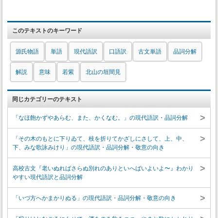
このテキストのキーワード
源氏物語
単語
現代語訳
口語訳
古文単語
品詞分解
解説
意味
若紫
北山の垣間見
同じカテゴリーのテキスト
>
「なほ飽かずやあらむ、また、かくなむ。」の現代語訳・品詞分解
>
「その木のもとに下りゐて、枝を折りてかざしにさして、上、中、
下、みな歌詠みけり」の現代語訳・品詞分解・敬意の向き
>
高校古文『老いぬればさらぬ別れのありといへばいよいよ〜』わかり
やすい現代語訳と品詞分解
>
「いづ方へかまかりぬる」の現代語訳・品詞分解・敬意の向き