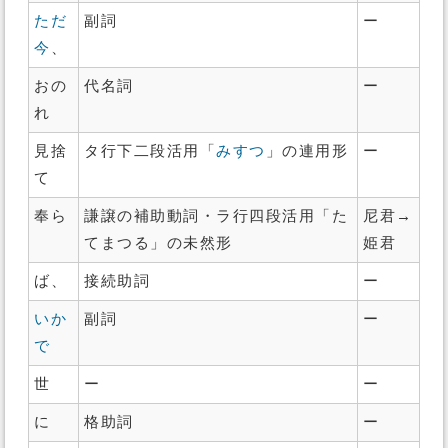
ただ
副詞
ー
今
、
おの
代名詞
ー
れ
見捨
タ行下二段活用「
みすつ
」の連用形
ー
て
奉ら
謙譲の補助動詞・ラ行四段活用「た
尼君→
てまつる」の未然形
姫君
ば、
接続助詞
ー
いか
副詞
ー
で
世
ー
ー
に
格助詞
ー