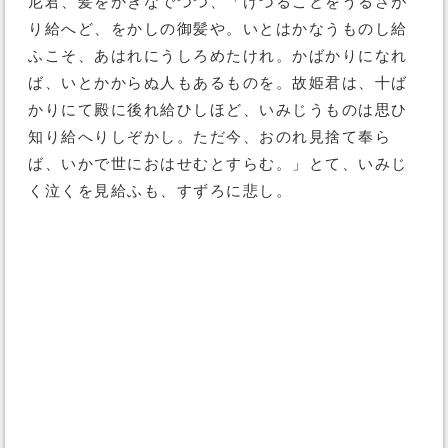
尼君、髪をかきなでつつ、「けづることをうるさが
り給へど、をかしの御髪や。いとはかなうものし給
ふこそ、あはれにうしろめたけれ。かばかりになれ
ば、いとかからぬ人もあるものを。故姫君は、十ば
かりにて殿に後れ給ひしほど、いみじうものは思ひ
知り給へりしぞかし。ただ今、おのれ見捨て奉ら
ば、いかで世におはせむとすらむ。」とて、いみじ
く泣くを見給ふも、すずろに悲し。