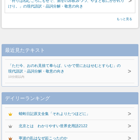
>
「狩りはねむごろにもせで、酒をのみ飲みつつ、やまと歌にかかれり
けり。」の現代語訳・品詞分解・敬意の向き
もっと見る
最近見たテキスト
「ただ今、おのれ見捨て奉らば、いかで世におはせむとすらむ」の
>
現代語訳・品詞分解・敬意の向き
10分前以内
デイリーランキング
>
蜻蛉日記原文全集「それよりたつほどに」
>
北京とは わかりやすい世界史用語2122
>
寧波の乱はなぜ起こったのか