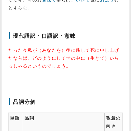
ただ今、おのれ
見捨て
奉らば、
いかで
世に
おはせ
む
とすらむ。
現代語訳・口語訳・意味
たった今私が（あなたを）後に残して死に申し上げ
たならば、どのようにして世の中に（生きて）いら
っしゃるというのでしょう。
品詞分解
単語
品詞
敬意の
向き