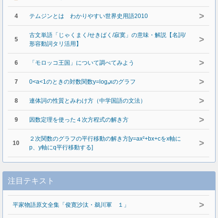
>
4
テムジンとは わかりやすい世界史用語2010
古文単語「じゃくまく/せきばく/寂寞」の意味・解説【名詞/
>
5
形容動詞タリ活用】
>
6
「モロッコ王国」について調べてみよう
>
7
0<a<1のときの対数関数y=logₐxのグラフ
>
8
連体詞の性質とみわけ方（中学国語の文法）
>
9
因数定理を使った４次方程式の解き方
２次関数のグラフの平行移動の解き方[y=ax²+bx+cをx軸に
>
10
p、y軸にq平行移動する]
注目テキスト
>
平家物語原文全集「俊寛沙汰・鵜川軍 １」