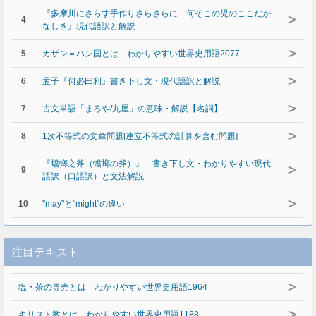
『多摩川にさらす手作りさらさらに 何そこの児のここだか
>
4
なしき』現代語訳と解説
>
5
カザン＝ハン国とは わかりやすい世界史用語2077
>
6
孟子『何必曰利』書き下し文・現代語訳と解説
>
7
古文単語「まろや/丸屋」の意味・解説【名詞】
>
8
1次不等式の文章問題[連立不等式の計算を含む問題]
『蟷螂之斧（蟷螂の斧）』 書き下し文・わかりやすい現代
>
9
語訳（口語訳）と文法解説
>
10
"may"と"might"の違い
注目テキスト
>
塩・茶の専売とは わかりやすい世界史用語1964
>
キリスト教とは わかりやすい世界史用語1188