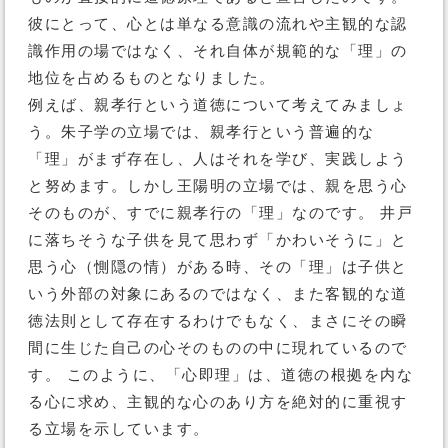
彼にとって、心とは単なる意識の流れや主観的な認
識作用の場ではなく、それ自体が規範的な「理」の
地位を占めるものとなりました。
例えば、親孝行という道徳について考えてみましょ
う。朱子学の立場では、親孝行という普遍的な
「理」がまず存在し、人はそれを学び、実践しよう
と努めます。しかし王陽明の立場では、親を思う心
そのものが、すでに親孝行の「理」なのです。 井戸
に落ちそうな子供を見て思わず「かわいそうに」と
思う心（惻隠の情）がある時、その「理」は子供と
いう外部の対象にあるのではなく、また客観的な道
徳法則として存在するわけでもなく、まさにその瞬
間に生じた自己の心そのものの中に現れているので
す。 このように、「心即理」は、道徳の根拠を内な
る心に求め、主観的な心のあり方を絶対的に重視す
る立場を示しています。