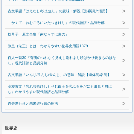
>
古文単語「はえなし/映え無し」の意味・解説【形容詞ク活用】
>
「かくて、ねむごろにいたつきけり」の現代語訳・品詞分解
>
枕草子 原文全集「南ならずは東の」
>
教皇（法王）とは わかりやすい世界史用語1379
百人一首30『有明のつれなく見えし別れより暁ばかり憂きものはな
>
し』現代語訳と品詞分解
>
古文単語「いんじ/往んじ/去んじ」の意味・解説【連体詞/名詞】
高校古文『忘れ貝拾ひしもせじ白玉を恋ふるをだにも形見と思は
>
む』わかりやすい現代語訳と品詞分解
>
過去進行形と未来進行形の用法
世界史