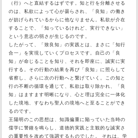
（行）へと直結するはずです。知と行を分離させる
のは、私欲によって心が曇らされ、「良知」の働き
が妨げられているからに他なりません。私欲が介在
することで、「知っているけれど、実行できない」
という意志の弱さが生じるのです。
したがって、「致良知」の実践とは、まさに「知行
合一」を実現していくプロセスです。自己の「良
知」が命じることを知り、それを即座に、誠実に実
行する。その行動の結果を再び「良知」に照らして
省察し、さらに次の行動へと繋げていく。この知と
行の不断の循環を通じて、私欲は取り除かれ、「良
知」はますます明晰になり、心と理は完全に一体化
した境地、すなわち聖人の境地へと至ることができ
るのです。
王陽明のこの思想は、知識偏重に陥っていた当時の
儒学に警鐘を鳴らし、道徳的実践と主観的な誠実さ
の重要性を改めて強調するものでした。 それは、学