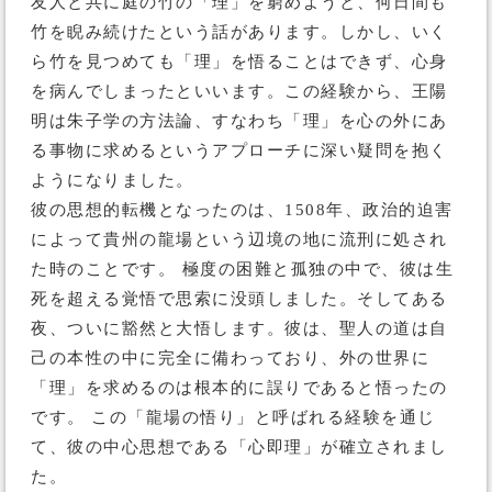
友人と共に庭の竹の「理」を窮めようと、何日間も
竹を睨み続けたという話があります。しかし、いく
ら竹を見つめても「理」を悟ることはできず、心身
を病んでしまったといいます。この経験から、王陽
明は朱子学の方法論、すなわち「理」を心の外にあ
る事物に求めるというアプローチに深い疑問を抱く
ようになりました。
彼の思想的転機となったのは、1508年、政治的迫害
によって貴州の龍場という辺境の地に流刑に処され
た時のことです。 極度の困難と孤独の中で、彼は生
死を超える覚悟で思索に没頭しました。そしてある
夜、ついに豁然と大悟します。彼は、聖人の道は自
己の本性の中に完全に備わっており、外の世界に
「理」を求めるのは根本的に誤りであると悟ったの
です。 この「龍場の悟り」と呼ばれる経験を通じ
て、彼の中心思想である「心即理」が確立されまし
た。