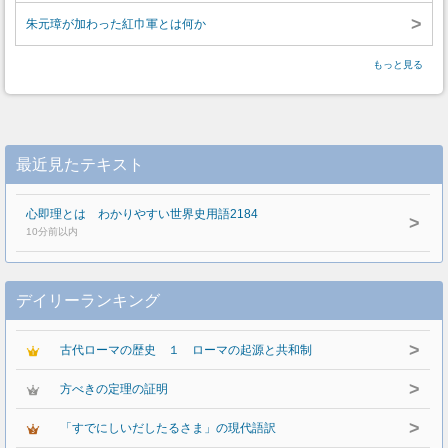
>
朱元璋が加わった紅巾軍とは何か
もっと見る
最近見たテキスト
心即理とは わかりやすい世界史用語2184
>
10分前以内
デイリーランキング
>
古代ローマの歴史 １ ローマの起源と共和制
>
方べきの定理の証明
>
「すでにしいだしたるさま」の現代語訳