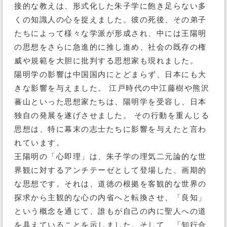
接的な教えは、形式化した朱子学に飽き足らない多
くの知識人の心を捉えました。彼の死後、その弟子
たちによって様々な学派が形成され、中には王陽明
の思想をさらに急進的に推し進め、社会の既存の権
威や規範を大胆に批判する思想家も現れました。
陽明学の影響は中国国内にとどまらず、日本にも大
きな影響を与えました。 江戸時代の中江藤樹や熊沢
蕃山といった思想家たちは、陽明学を受容し、日本
独自の発展を遂げさせました。 その行動を重んじる
思想は、特に幕末の志士たちに影響を与えたと言わ
れています。
王陽明の「心即理」は、朱子学の理気二元論的な世
界観に対するアンチテーゼとして登場した、画期的
な思想です。それは、道徳の根拠を客観的な世界の
探求から主観的な心の内省へと転換させ、「良知」
という概念を通じて、誰もが自己の内に聖人への道
を具えていることを示しました。そして、「知行合