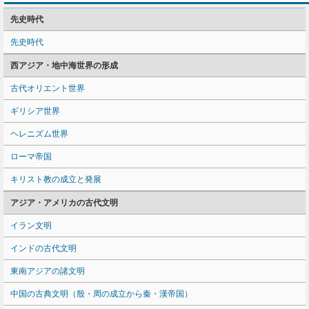
先史時代
先史時代
西アジア・地中海世界の形成
古代オリエント世界
ギリシア世界
ヘレニズム世界
ローマ帝国
キリスト教の成立と発展
アジア・アメリカの古代文明
イラン文明
インドの古代文明
東南アジアの諸文明
中国の古典文明（殷・周の成立から秦・漢帝国）