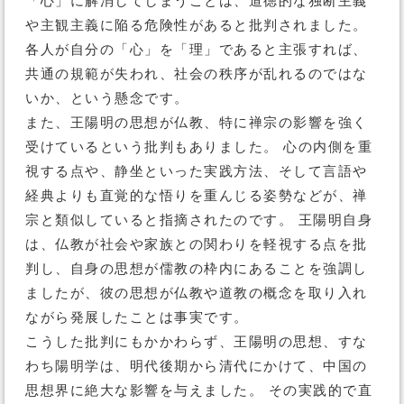
「心」に解消してしまうことは、道徳的な独断主義
や主観主義に陥る危険性があると批判されました。
各人が自分の「心」を「理」であると主張すれば、
共通の規範が失われ、社会の秩序が乱れるのではな
いか、という懸念です。
また、王陽明の思想が仏教、特に禅宗の影響を強く
受けているという批判もありました。 心の内側を重
視する点や、静坐といった実践方法、そして言語や
経典よりも直覚的な悟りを重んじる姿勢などが、禅
宗と類似していると指摘されたのです。 王陽明自身
は、仏教が社会や家族との関わりを軽視する点を批
判し、自身の思想が儒教の枠内にあることを強調し
ましたが、彼の思想が仏教や道教の概念を取り入れ
ながら発展したことは事実です。
こうした批判にもかかわらず、王陽明の思想、すな
わち陽明学は、明代後期から清代にかけて、中国の
思想界に絶大な影響を与えました。 その実践的で直