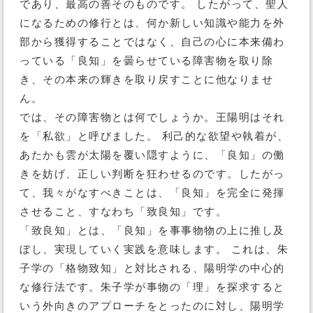
であり、最高の善そのものです。 したがって、聖人
になるための修行とは、何か新しい知識や能力を外
部から獲得することではなく、自己の心に本来備わ
っている「良知」を曇らせている障害物を取り除
き、その本来の輝きを取り戻すことに他なりませ
ん。
では、その障害物とは何でしょうか。王陽明はそれ
を「私欲」と呼びました。 利己的な欲望や執着が、
あたかも雲が太陽を覆い隠すように、「良知」の働
きを妨げ、正しい判断を狂わせるのです。したがっ
て、我々がなすべきことは、「良知」を完全に発揮
させること、すなわち「致良知」です。
「致良知」とは、「良知」を事事物物の上に推し及
ぼし、実現していく実践を意味します。 これは、朱
子学の「格物致知」と対比される、陽明学の中心的
な修行法です。朱子学が事物の「理」を探求すると
いう外向きのアプローチをとったのに対し、陽明学