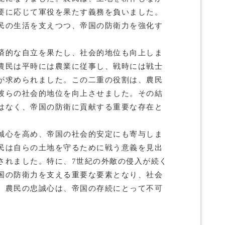
要に応じて軍役を果たす義務を負いました。
民の生活を支えつつ、帝国の防衛力を強化す
済的な自立を果たし、社会的地位も向上しま
農民は平時には農業に従事し、戦時には戦士
が求められました。この二重の役割は、農民
彼らの社会的地位を向上させました。その結
はなく、帝国の防衛に貢献する重要な存在と
誠心を高め、帝国の社会的安定にも寄与しま
民は自らの土地を守るために戦う意義を見出
されました。特に、7世紀の外敵の侵入が続く
国の防衛力を支える重要な要素となり、社会
。農民の忠誠心は、帝国の存続にとって不可