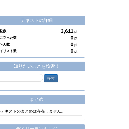
テキストの詳細
3,611
覧数
pt
0
に立った数
pt
0
〜ん数
pt
0
イリスト数
pt
知りたいことを検索！
まとめ
のテキストのまとめは存在しません。
デイリーランキング