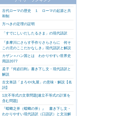
古代ローマの歴史 １ ローマの起源と共
和制
方べきの定理の証明
「すでにしいだしたるさま」の現代語訳
『多摩川にさらす手作りさらさらに 何そ
この児のここだかなしき』現代語訳と解説
カザン＝ハン国とは わかりやすい世界史
用語2077
孟子『何必曰利』書き下し文・現代語訳と
解説
古文単語「まろや/丸屋」の意味・解説【名
詞】
1次不等式の文章問題[連立不等式の計算を
含む問題]
『蟷螂之斧（蟷螂の斧）』 書き下し文・
わかりやすい現代語訳（口語訳）と文法解