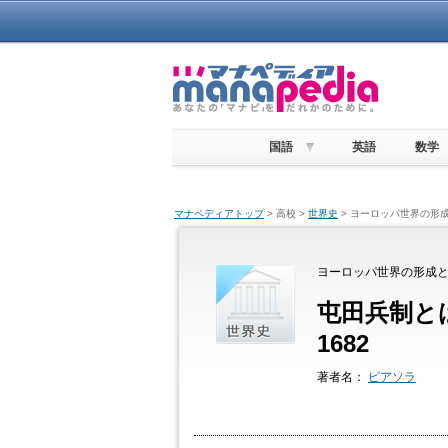
国語
英語
数学
マナペディアトップ
> 高校 >
世界史
> ヨーロッパ世界の形成
ヨーロッパ世界の形成と
屯田兵制と
1682
著者名：
ピアソラ