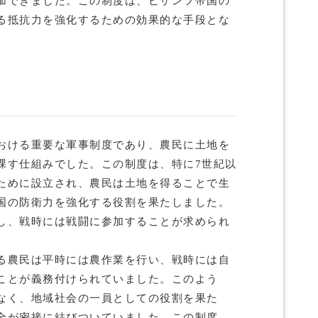
加できました。この制度は、ビザンツ帝国の
る抵抗力を強化するための効果的な手段とな
おける重要な軍事制度であり、農民に土地を
課す仕組みでした。この制度は、特に7世紀以
ために設立され、農民は土地を得ることで生
国の防衛力を強化する役割を果たしました。
し、戦時には戦闘に参加することが求められ
る農民は平時には農作業を行い、戦時には自
ことが義務付けられていました。このよう
なく、地域社会の一員としての役割を果た
全が密接に結びついていました。この制度