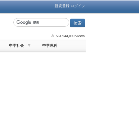
新規登録
ログイン
561,944,099 views
中学社会
中学理科