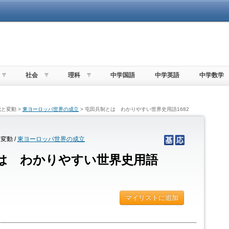
社会
理科
中学国語
中学英語
中学数学
と変動 >
東ヨーロッパ世界の成立
> 屯田兵制とは わかりやすい世界史用語1682
変動 /
東ヨーロッパ世界の成立
は わかりやすい世界史用語
マイリストに追加