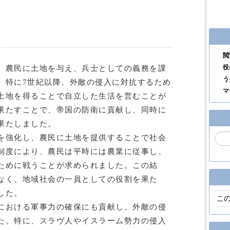
閲
役
、農民に土地を与え、兵士としての義務を課
う
、特に7世紀以降、外敵の侵入に対抗するため
マ
土地を得ることで自立した生活を営むことが
果たすことで、帝国の防衛に貢献し、同時に
果たしました。
を強化し、農民に土地を提供することで社会
制度により、農民は平時には農業に従事し、
ために戦うことが求められました。この結
なく、地域社会の一員としての役割を果た
した。
こ
における軍事力の確保にも貢献し、外敵の侵
た。特に、スラヴ人やイスラーム勢力の侵入