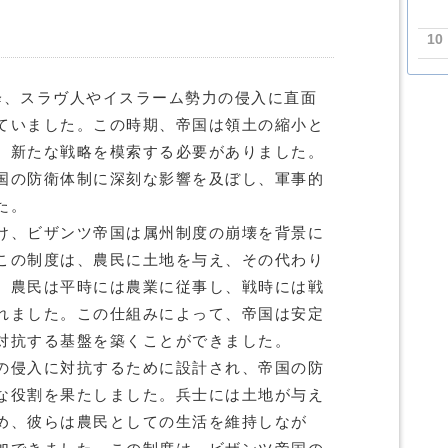
10
降、スラヴ人やイスラーム勢力の侵入に直面
ていました。この時期、帝国は領土の縮小と
、新たな戦略を模索する必要がありました。
国の防衛体制に深刻な影響を及ぼし、軍事的
た。
け、ビザンツ帝国は属州制度の崩壊を背景に
この制度は、農民に土地を与え、その代わり
、農民は平時には農業に従事し、戦時には戦
れました。この仕組みによって、帝国は安定
対抗する基盤を築くことができました。
の侵入に対抗するために設計され、帝国の防
な役割を果たしました。兵士には土地が与え
め、彼らは農民としての生活を維持しなが