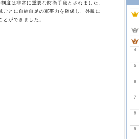
の制度は非常に重要な防衛手段とされました。
域ごとに自給自足の軍事力を確保し、外敵に
ことができました。
4
5
6
7
8
9