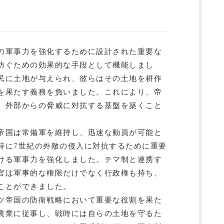
の軍事力を強化するために設計された重要な
防ぐための効果的な手段として機能しまし
民に土地が与えられ、彼らはその土地を耕作
を果たす義務を負いました。これにより、帝
、外部からの脅威に対抗する基盤を築くこと
帝国は常備軍を維持し、迅速な動員が可能と
特に7世紀の外敵の侵入に対抗するために重要
ける軍事力を強化しました。テマ制と連携す
官は軍事的な権限だけでなく行政権も持ち、
ことができました。
ツ帝国の防衛戦略において重要な役割を果た
農業に従事し、戦時には自らの土地を守るた