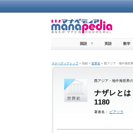
国語
英語
数学
マナペディアトップ
> 高校 >
世界史
> 西アジア・地中海世界
西アジア・地中海世界の
ナザレとは
1180
著者名：
ピアソラ