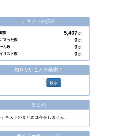
テキストの詳細
5,407
覧数
pt
0
に立った数
pt
0
〜ん数
pt
0
イリスト数
pt
知りたいことを検索！
まとめ
のテキストのまとめは存在しません。
デイリーランキング