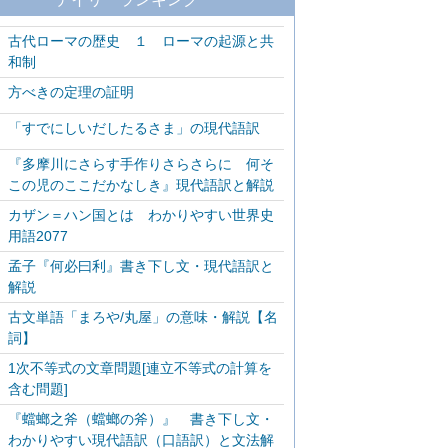
古代ローマの歴史 １ ローマの起源と共
和制
方べきの定理の証明
「すでにしいだしたるさま」の現代語訳
『多摩川にさらす手作りさらさらに 何そ
この児のここだかなしき』現代語訳と解説
カザン＝ハン国とは わかりやすい世界史
用語2077
孟子『何必曰利』書き下し文・現代語訳と
解説
古文単語「まろや/丸屋」の意味・解説【名
詞】
1次不等式の文章問題[連立不等式の計算を
含む問題]
『蟷螂之斧（蟷螂の斧）』 書き下し文・
わかりやすい現代語訳（口語訳）と文法解