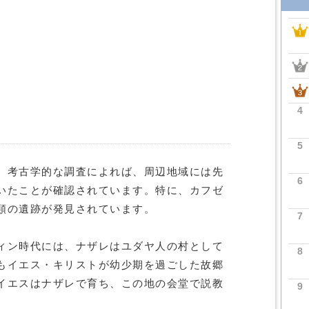
4
5
、考古学的な調査によれば、周辺地域には先
6
いたことが確認されています。特に、カフゼ
類の遺跡が発見されています。
7
ィン時代には、ナザレはユダヤ人の村として
8
もイエス・キリストが幼少期を過ごした故郷
イエスはナザレで育ち、この地の会堂で説教
9