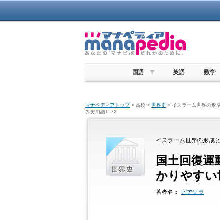
国語
英語
数学
マナペディアトップ
> 高校 >
世界史
> イスラーム世界の形成
界史用語1572
イスラーム世界の形成と
国土回復運
かりやすい世
著者名：
ピアソラ