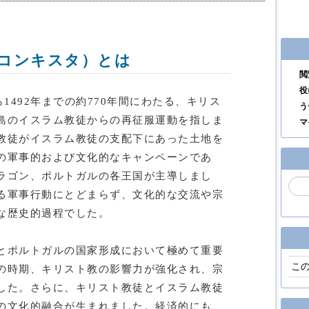
コンキスタ）とは
閲
役
1492年までの約770年間にわたる、キリス
う
島のイスラム教徒からの再征服運動を指しま
マ
教徒がイスラム教徒の支配下にあった土地を
の軍事的および文化的なキャンペーンであ
ラゴン、ポルトガルの各王国が主導しまし
る軍事行動にとどまらず、文化的な交流や宗
な歴史的過程でした。
とポルトガルの国家形成において極めて重要
こ
の時期、キリスト教の影響力が強化され、宗
した。さらに、キリスト教徒とイスラム教徒
の文化的融合が生まれました。経済的にも、