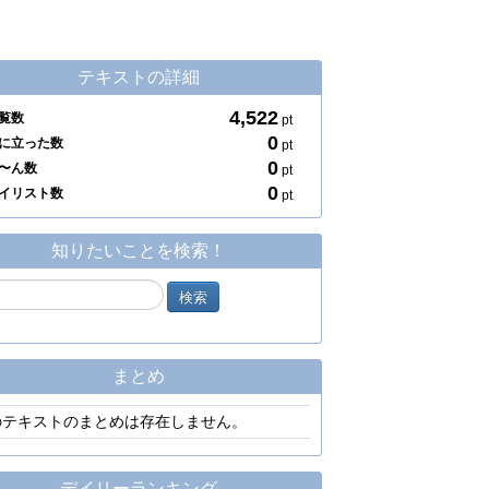
テキストの詳細
4,522
覧数
pt
0
に立った数
pt
0
〜ん数
pt
0
イリスト数
pt
知りたいことを検索！
まとめ
のテキストのまとめは存在しません。
デイリーランキング