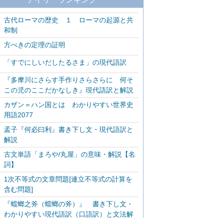
古代ローマの歴史 １ ローマの起源と共
和制
方べきの定理の証明
「すでにしいだしたるさま」の現代語訳
『多摩川にさらす手作りさらさらに 何そ
この児のここだかなしき』現代語訳と解説
カザン＝ハン国とは わかりやすい世界史
用語2077
孟子『何必曰利』書き下し文・現代語訳と
解説
古文単語「まろや/丸屋」の意味・解説【名
詞】
1次不等式の文章問題[連立不等式の計算を
含む問題]
『蟷螂之斧（蟷螂の斧）』 書き下し文・
わかりやすい現代語訳（口語訳）と文法解