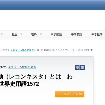
社会
理科
中学国語
中学英語
中学数学
と拡大 >
イスラーム世界の発展
> 国土回復運動（レコンキスタ）とは わかりやすい世
拡大 /
イスラーム世界の発展
動（レコンキスタ）とは わ
界史用語1572
マイリストに追加