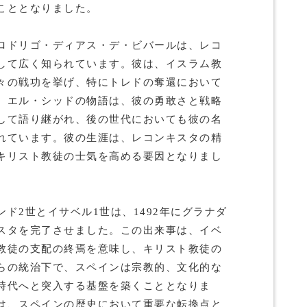
こととなりました。
ロドリゴ・ディアス・デ・ビバールは、レコ
して広く知られています。彼は、イスラム教
々の戦功を挙げ、特にトレドの奪還において
。エル・シッドの物語は、彼の勇敢さと戦略
して語り継がれ、後の世代においても彼の名
れています。彼の生涯は、レコンキスタの精
キリスト教徒の士気を高める要因となりまし
ド2世とイサベル1世は、1492年にグラナダ
スタを完了させました。この出来事は、イベ
教徒の支配の終焉を意味し、キリスト教徒の
らの統治下で、スペインは宗教的、文化的な
時代へと突入する基盤を築くこととなりま
は、スペインの歴史において重要な転換点と