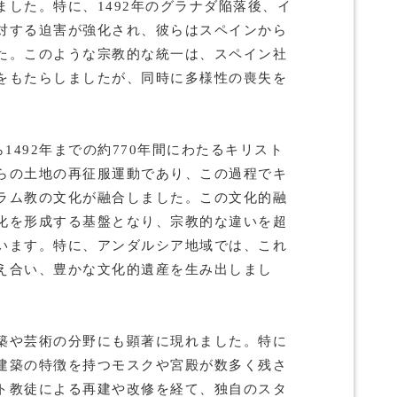
した。特に、1492年のグラナダ陥落後、イ
対する迫害が強化され、彼らはスペインから
た。このような宗教的な統一は、スペイン社
をもたらしましたが、同時に多様性の喪失を
1492年までの約770年間にわたるキリスト
らの土地の再征服運動であり、この過程でキ
ラム教の文化が融合しました。この文化的融
化を形成する基盤となり、宗教的な違いを超
います。特に、アンダルシア地域では、これ
え合い、豊かな文化的遺産を生み出しまし
築や芸術の分野にも顕著に現れました。特に
建築の特徴を持つモスクや宮殿が数多く残さ
ト教徒による再建や改修を経て、独自のスタ