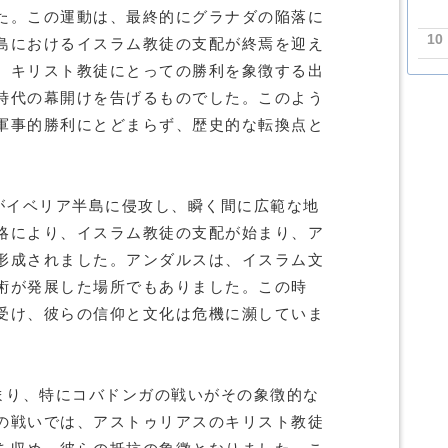
た。この運動は、最終的にグラナダの陥落に
10
島におけるイスラム教徒の支配が終焉を迎え
、キリスト教徒にとっての勝利を象徴する出
時代の幕開けを告げるものでした。このよう
軍事的勝利にとどまらず、歴史的な転換点と
。
勢がイベリア半島に侵攻し、瞬く間に広範な地
略により、イスラム教徒の支配が始まり、ア
形成されました。アンダルスは、イスラム文
術が発展した場所でもありました。この時
受け、彼らの信仰と文化は危機に瀕していま
始まり、特にコバドンガの戦いがその象徴的な
の戦いでは、アストゥリアスのキリスト教徒