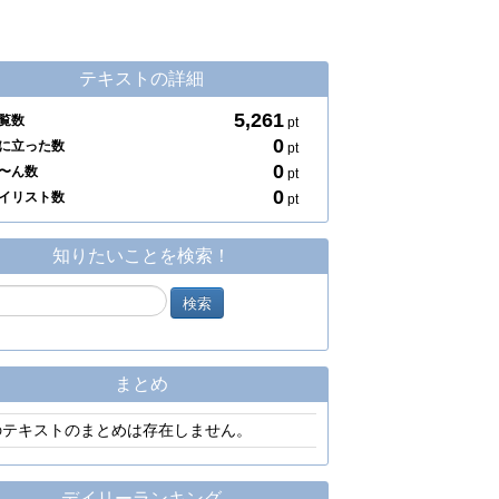
テキストの詳細
5,261
覧数
pt
0
に立った数
pt
0
〜ん数
pt
0
イリスト数
pt
知りたいことを検索！
まとめ
のテキストのまとめは存在しません。
デイリーランキング