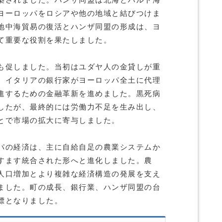
築されました。ハンザ同盟は北海とバルト海
ヨーロッパをロシアや他の地域と結びつけま
地中海貿易の復活とハンザ同盟の形成は、ヨ
て重要な役割を果たしました。
も促しました。当初はユダヤ人の金貸しが重
、イタリアの銀行家がヨーロッパ全土に代理
進するための金融革新を進めました。黒死病
したが、最終的には労働力不足を生み出し、
とで市場の拡大に寄与しました。
パの経済は、主に自給自足の農業システムか
すます統合された形へと進化しました。農
人口増加とより複雑な経済構造の発展を支え
ました。町の成長、銀行業、ハンザ同盟の台
標となりました。