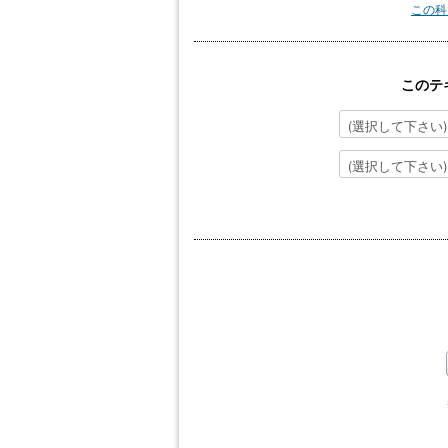
この科
このテ