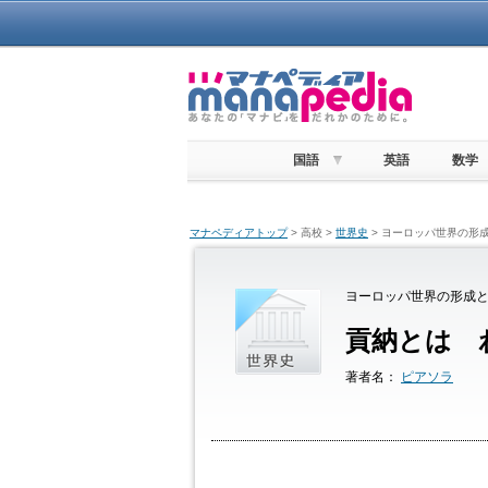
国語
英語
数学
マナペディアトップ
> 高校 >
世界史
> ヨーロッパ世界の形成
ヨーロッパ世界の形成と
貢納とは 
著者名：
ピアソラ