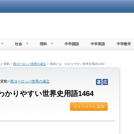
社会
理科
中学国語
中学英語
中学数学
と変動 >
西ヨーロッパ世界の成立
> 貢納とは わかりやすい世界史用語1464
変動 /
西ヨーロッパ世界の成立
わかりやすい世界史用語1464
マイリストに追加