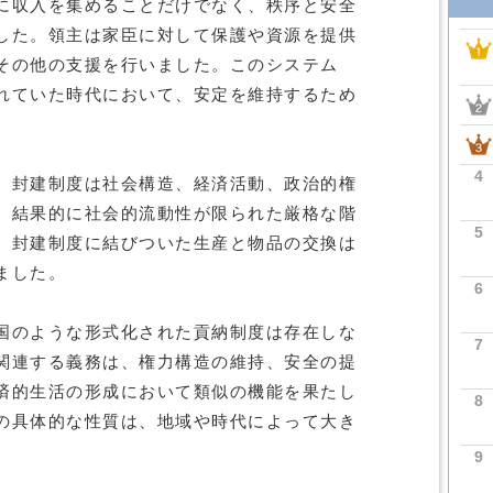
に収入を集めることだけでなく、秩序と安全
した。領主は家臣に対して保護や資源を提供
その他の支援を行いました。このシステム
れていた時代において、安定を維持するため
4
。封建制度は社会構造、経済活動、政治的権
、結果的に社会的流動性が限られた厳格な階
5
、封建制度に結びついた生産と物品の交換は
ました。
6
国のような形式化された貢納制度は存在しな
7
関連する義務は、権力構造の維持、安全の提
済的生活の形成において類似の機能を果たし
8
の具体的な性質は、地域や時代によって大き
9