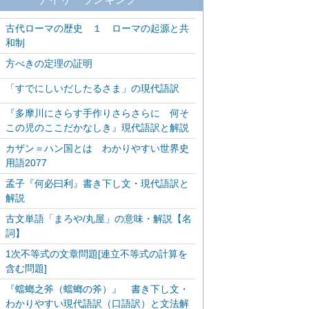
古代ローマの歴史 １ ローマの起源と共
和制
方べきの定理の証明
「すでにしいだしたるさま」の現代語訳
『多摩川にさらす手作りさらさらに 何そ
この児のここだかなしき』現代語訳と解説
カザン＝ハン国とは わかりやすい世界史
用語2077
孟子『何必曰利』書き下し文・現代語訳と
解説
古文単語「まろや/丸屋」の意味・解説【名
詞】
1次不等式の文章問題[連立不等式の計算を
含む問題]
『蟷螂之斧（蟷螂の斧）』 書き下し文・
わかりやすい現代語訳（口語訳）と文法解