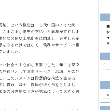
貢納」という概念は、古代中国のような統一
閲
、さまざまな形態の支払いと義務が存在しま
役
う
建的な関係や土地所有に関連し、必ずしも定
マ
形を取るわけではなく、義務やサービスの複
ていました。
ッパ社会の中心的な要素でした。領主は家臣
の見返りとして軍事サービス、忠誠、その他
た。このシステムは階層的な構造を生み出
下に貴族、騎士、農民が続く形をとりまし
家臣の具体的な合意や地域によって大きく異
こ