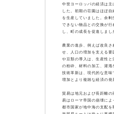
中世ヨーロッパの経済は主
した。初期の荘園はほぼ自
を生産していました。余剰
できない物品との交換が行
し、町の成長を促進しまし
農業の進歩、例えば改良さ
せ、人口の増加を支える要
や豆類の導入は、生産性と
の粉砕、材料の加工、灌漑
技術革新は、現代的な意味
増加とより複雑な経済の発
貿易は地元および長距離の
易はローマ帝国の崩壊によ
都市国家が地中海の支配を