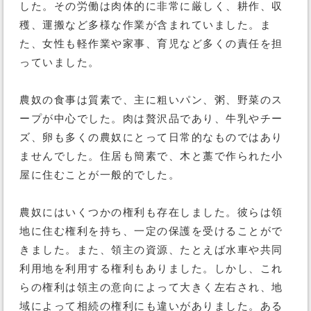
した。その労働は肉体的に非常に厳しく、耕作、収
穫、運搬など多様な作業が含まれていました。ま
た、女性も軽作業や家事、育児など多くの責任を担
っていました。
農奴の食事は質素で、主に粗いパン、粥、野菜のス
ープが中心でした。肉は贅沢品であり、牛乳やチー
ズ、卵も多くの農奴にとって日常的なものではあり
ませんでした。住居も簡素で、木と藁で作られた小
屋に住むことが一般的でした。
農奴にはいくつかの権利も存在しました。彼らは領
地に住む権利を持ち、一定の保護を受けることがで
きました。また、領主の資源、たとえば水車や共同
利用地を利用する権利もありました。しかし、これ
らの権利は領主の意向によって大きく左右され、地
域によって相続の権利にも違いがありました。ある