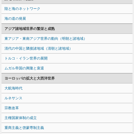
陸と海のネットワーク
海の道の発展
アジア諸地域世界の繁栄と成熟
東アジア・東南アジア世界の動向（明朝と諸地域）
清代の中国と隣接諸地域（清朝と諸地域）
トルコ・イラン世界の展開
ムガル帝国の興隆と衰退
ヨーロッパの拡大と大西洋世界
大航海時代
ルネサンス
宗教改革
主権国家体制の成立
重商主義と啓蒙専制主義