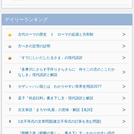
デイリーランキング
>
古代ローマの歴史 １ ローマの起源と共和制
>
方べきの定理の証明
>
「すでにしいだしたるさま」の現代語訳
『多摩川にさらす手作りさらさらに 何そこの児のここだか
>
4
なしき』現代語訳と解説
>
5
カザン＝ハン国とは わかりやすい世界史用語2077
>
6
孟子『何必曰利』書き下し文・現代語訳と解説
>
7
古文単語「まろや/丸屋」の意味・解説【名詞】
>
8
1次不等式の文章問題[連立不等式の計算を含む問題]
『蟷螂之斧（蟷螂の斧）』 書き下し文・わかりやすい現代