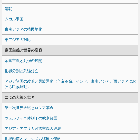
清朝
ムガル帝国
東南アジアの植民地化
東アジアの対応
帝国主義と世界の変容
帝国主義と列強の展開
世界分割と列強対立
アジア諸国の改革と民族運動（辛亥革命、インド、東南アジア、西アジアにお
ける民族運動）
二つの大戦と世界
第一次世界大戦とロシア革命
ヴェルサイユ体制下の欧米諸国
アジア・アフリカ民族主義の進展
世界恐慌とファシズム諸国の侵略