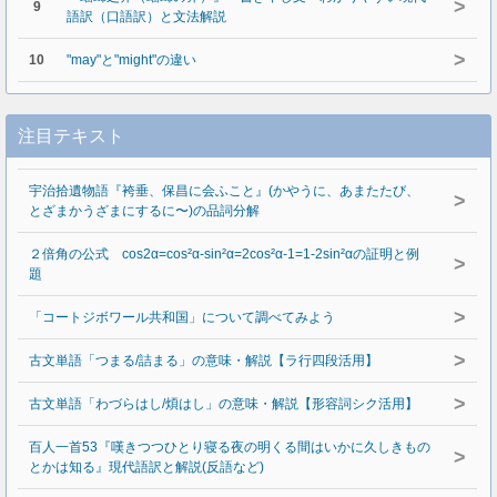
>
9
語訳（口語訳）と文法解説
>
10
"may"と"might"の違い
注目テキスト
宇治拾遺物語『袴垂、保昌に会ふこと』(かやうに、あまたたび、
>
とざまかうざまにするに〜)の品詞分解
２倍角の公式 cos2α=cos²α-sin²α=2cos²α-1=1-2sin²αの証明と例
>
題
>
「コートジボワール共和国」について調べてみよう
>
古文単語「つまる/詰まる」の意味・解説【ラ行四段活用】
>
古文単語「わづらはし/煩はし」の意味・解説【形容詞シク活用】
百人一首53『嘆きつつひとり寝る夜の明くる間はいかに久しきもの
>
とかは知る』現代語訳と解説(反語など)