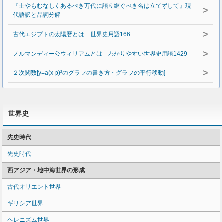
『士やもむなしくあるぺき万代に語り継ぐべき名は立てずして』現
>
代語訳と品詞分解
>
古代エジプトの太陽暦とは 世界史用語166
>
ノルマンディー公ウィリアムとは わかりやすい世界史用語1429
>
２次関数[y=a(x-p)²のグラフの書き方・グラフの平行移動]
世界史
先史時代
先史時代
西アジア・地中海世界の形成
古代オリエント世界
ギリシア世界
ヘレニズム世界