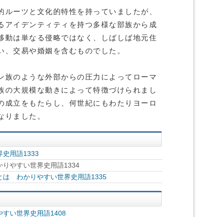
的ルーツと文化的特性を持っていましたが、
るアイデンティティを持つ多様な部族から成
移動は単なる侵略ではなく、しばしば地元住
い、交易や婚姻を含むものでした。
ン族のような外部からの圧力によってローマ
族の大規模な動きによって特徴づけられまし
の成立をもたらし、何世紀にもわたりヨーロ
なりました。
史用語1333
りやすい世界史用語1334
は わかりやすい世界史用語1335
すい世界史用語1408