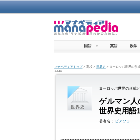
国語
英語
数学
マナペディアトップ
> 高校 >
世界史
> ヨーロッパ世界の形成
1334
ヨーロッパ世界の形成と
ゲルマン人
世界史用語1
著者名：
ピアソラ