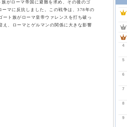
ート族がローマ帝国に避難を求め、その後のゴ
でローマに反抗しました。この戦争は、378年の
ゴート族がローマ皇帝ウァレンスを打ち破っ
迎え、ローマとゲルマンの関係に大きな影響
4
5
6
7
8
9