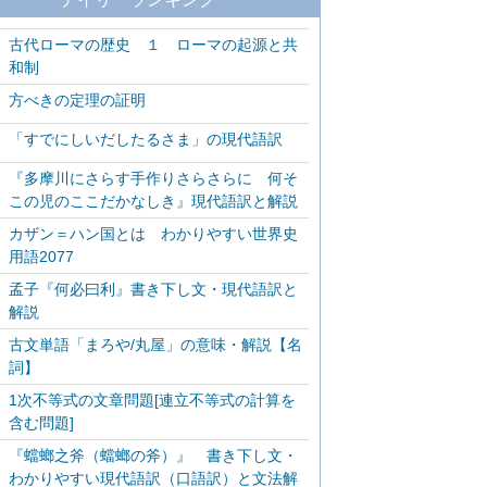
古代ローマの歴史 １ ローマの起源と共
和制
方べきの定理の証明
「すでにしいだしたるさま」の現代語訳
『多摩川にさらす手作りさらさらに 何そ
この児のここだかなしき』現代語訳と解説
カザン＝ハン国とは わかりやすい世界史
用語2077
孟子『何必曰利』書き下し文・現代語訳と
解説
古文単語「まろや/丸屋」の意味・解説【名
詞】
1次不等式の文章問題[連立不等式の計算を
含む問題]
『蟷螂之斧（蟷螂の斧）』 書き下し文・
わかりやすい現代語訳（口語訳）と文法解