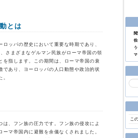
動とは
閲
役
ーロッパの歴史において重要な時期であり、
う
けて、さまざまなゲルマン民族がローマ帝国の領
マ
とを指します。この期間は、ローマ帝国の衰
徴であり、ヨーロッパの人口動態や政治的状
た。
こ
つは、フン族の圧力です。フン族の侵攻によ
ローマ帝国内に避難を余儀なくされました。