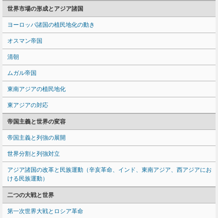
世界市場の形成とアジア諸国
ヨーロッパ諸国の植民地化の動き
オスマン帝国
清朝
ムガル帝国
東南アジアの植民地化
東アジアの対応
帝国主義と世界の変容
帝国主義と列強の展開
世界分割と列強対立
アジア諸国の改革と民族運動（辛亥革命、インド、東南アジア、西アジアにお
ける民族運動）
二つの大戦と世界
第一次世界大戦とロシア革命