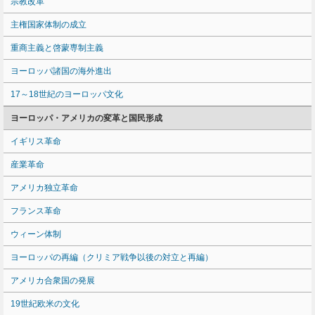
宗教改革
主権国家体制の成立
重商主義と啓蒙専制主義
ヨーロッパ諸国の海外進出
17～18世紀のヨーロッパ文化
ヨーロッパ・アメリカの変革と国民形成
イギリス革命
産業革命
アメリカ独立革命
フランス革命
ウィーン体制
ヨーロッパの再編（クリミア戦争以後の対立と再編）
アメリカ合衆国の発展
19世紀欧米の文化