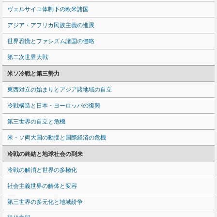
ヴェルサイユ体制下の欧米諸国
アジア・アフリカ民族主義の進展
世界恐慌とファシズム諸国の侵略
第二次世界大戦
米ソ冷戦と第三勢力
東西対立の始まりとアジア諸地域の自立
冷戦構造と日本・ヨーロッパの復興
第三世界の自立と危機
米・ソ両大国の動揺と国際経済の危機
冷戦の終結と地球社会の到来
冷戦の解消と世界の多極化
社会主義世界の解体と変容
第三世界の多元化と地域紛争