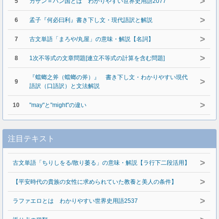
>
5
カザン＝ハン国とは わかりやすい世界史用語2077
>
6
孟子『何必曰利』書き下し文・現代語訳と解説
>
7
古文単語「まろや/丸屋」の意味・解説【名詞】
>
8
1次不等式の文章問題[連立不等式の計算を含む問題]
『蟷螂之斧（蟷螂の斧）』 書き下し文・わかりやすい現代
>
9
語訳（口語訳）と文法解説
>
10
"may"と"might"の違い
注目テキスト
>
古文単語「ちりしをる/散り萎る」の意味・解説【ラ行下二段活用】
>
【平安時代の貴族の女性に求められていた教養と美人の条件】
>
ラファエロとは わかりやすい世界史用語2537