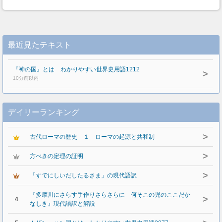
最近見たテキスト
『神の国』とは わかりやすい世界史用語1212
>
10分前以内
デイリーランキング
>
古代ローマの歴史 １ ローマの起源と共和制
>
方べきの定理の証明
>
「すでにしいだしたるさま」の現代語訳
『多摩川にさらす手作りさらさらに 何そこの児のここだか
>
4
なしき』現代語訳と解説