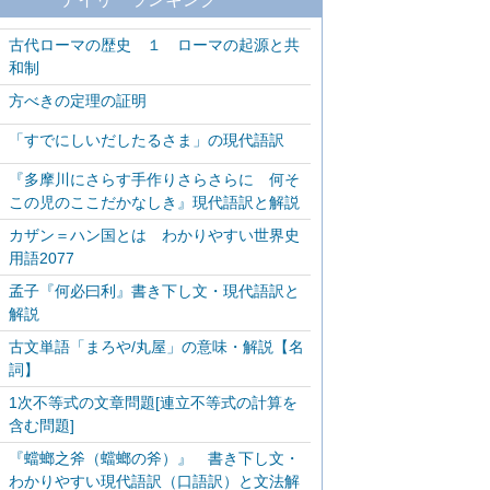
古代ローマの歴史 １ ローマの起源と共
和制
方べきの定理の証明
「すでにしいだしたるさま」の現代語訳
『多摩川にさらす手作りさらさらに 何そ
この児のここだかなしき』現代語訳と解説
カザン＝ハン国とは わかりやすい世界史
用語2077
孟子『何必曰利』書き下し文・現代語訳と
解説
古文単語「まろや/丸屋」の意味・解説【名
詞】
1次不等式の文章問題[連立不等式の計算を
含む問題]
『蟷螂之斧（蟷螂の斧）』 書き下し文・
わかりやすい現代語訳（口語訳）と文法解