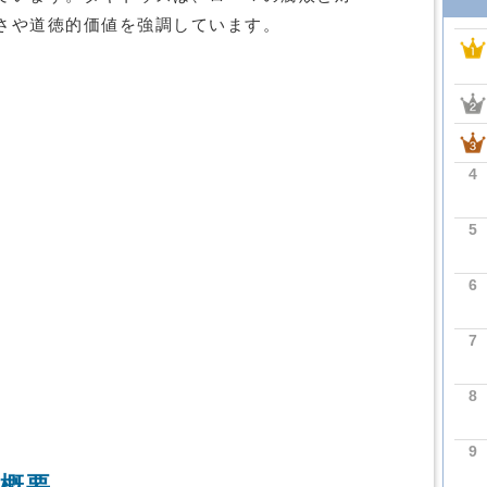
さや道徳的価値を強調しています。
4
5
6
7
8
9
概要