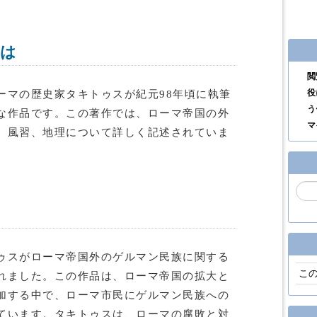
とは
閲
役
ーマの歴史家タキトゥスが紀元98年頃に執筆
う
な作品です。この著作では、ローマ帝国の外
マ
、風習、地理について詳しく記述されていま
ゥスがローマ帝国外のゲルマン民族に関する
こ
れました。この作品は、ローマ帝国の拡大と
加する中で、ローマ市民にゲルマン民族への
ています。タキトゥスは、ローマの腐敗と対