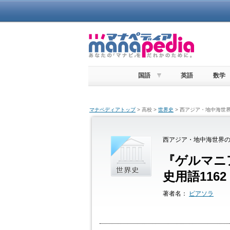
国語
英語
数学
マナペディアトップ
> 高校 >
世界史
> 西アジア・地中海世界
西アジア・地中海世界の
『ゲルマニ
史用語1162
著者名：
ピアソラ