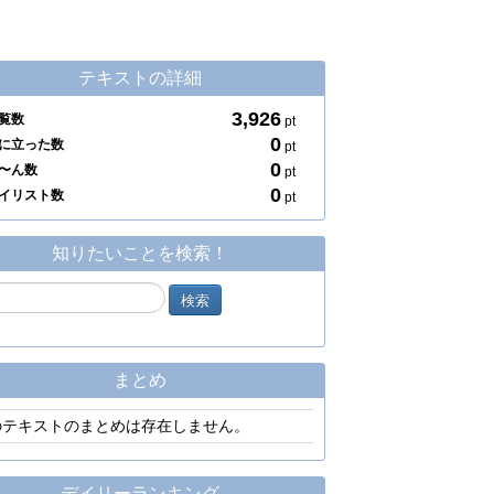
テキストの詳細
3,926
覧数
pt
0
に立った数
pt
0
〜ん数
pt
0
イリスト数
pt
知りたいことを検索！
まとめ
のテキストのまとめは存在しません。
デイリーランキング