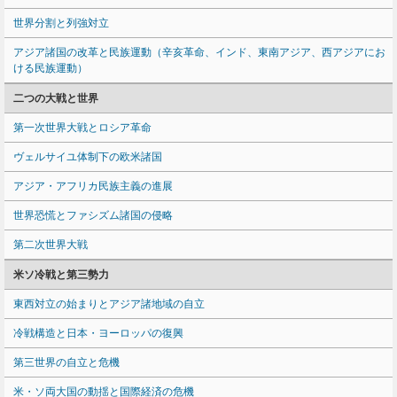
世界分割と列強対立
アジア諸国の改革と民族運動（辛亥革命、インド、東南アジア、西アジアにお
ける民族運動）
二つの大戦と世界
第一次世界大戦とロシア革命
ヴェルサイユ体制下の欧米諸国
アジア・アフリカ民族主義の進展
世界恐慌とファシズム諸国の侵略
第二次世界大戦
米ソ冷戦と第三勢力
東西対立の始まりとアジア諸地域の自立
冷戦構造と日本・ヨーロッパの復興
第三世界の自立と危機
米・ソ両大国の動揺と国際経済の危機