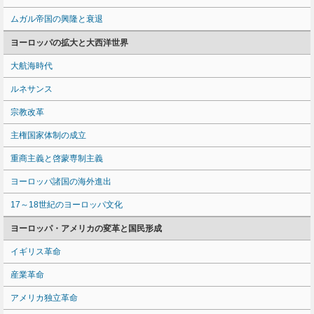
ムガル帝国の興隆と衰退
ヨーロッパの拡大と大西洋世界
大航海時代
ルネサンス
宗教改革
主権国家体制の成立
重商主義と啓蒙専制主義
ヨーロッパ諸国の海外進出
17～18世紀のヨーロッパ文化
ヨーロッパ・アメリカの変革と国民形成
イギリス革命
産業革命
アメリカ独立革命