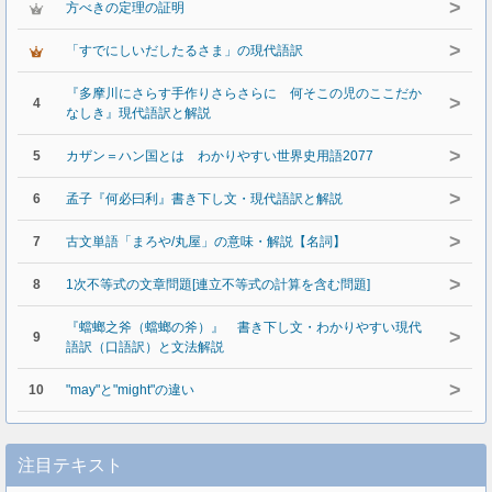
>
方べきの定理の証明
>
「すでにしいだしたるさま」の現代語訳
『多摩川にさらす手作りさらさらに 何そこの児のここだか
>
4
なしき』現代語訳と解説
>
5
カザン＝ハン国とは わかりやすい世界史用語2077
>
6
孟子『何必曰利』書き下し文・現代語訳と解説
>
7
古文単語「まろや/丸屋」の意味・解説【名詞】
>
8
1次不等式の文章問題[連立不等式の計算を含む問題]
『蟷螂之斧（蟷螂の斧）』 書き下し文・わかりやすい現代
>
9
語訳（口語訳）と文法解説
>
10
"may"と"might"の違い
注目テキスト