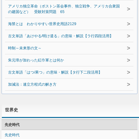
アメリカ独立革命（ボストン茶会事件、独立戦争、アメリカ合衆国
>
の建国など） 受験対策問題 65
>
海禁とは わかりやすい世界史用語2129
>
古文単語「あけやる/明け遣る」の意味・解説【ラ行四段活用】
>
時制～未来形の文～
>
朱元璋が加わった紅巾軍とは何か
>
古文単語「はつ/果つ」の意味・解説【タ行下二段活用】
>
加減法：連立方程式の解き方
世界史
先史時代
先史時代