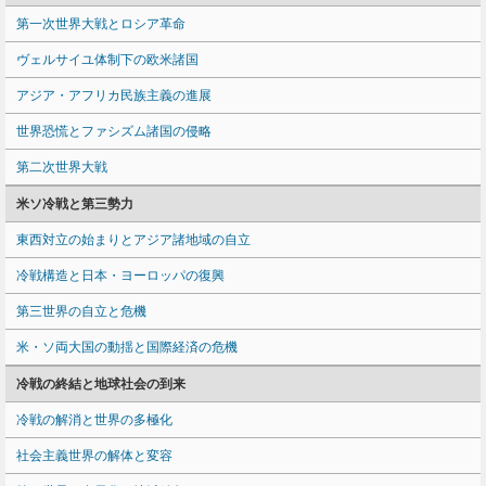
第一次世界大戦とロシア革命
ヴェルサイユ体制下の欧米諸国
アジア・アフリカ民族主義の進展
世界恐慌とファシズム諸国の侵略
第二次世界大戦
米ソ冷戦と第三勢力
東西対立の始まりとアジア諸地域の自立
冷戦構造と日本・ヨーロッパの復興
第三世界の自立と危機
米・ソ両大国の動揺と国際経済の危機
冷戦の終結と地球社会の到来
冷戦の解消と世界の多極化
社会主義世界の解体と変容