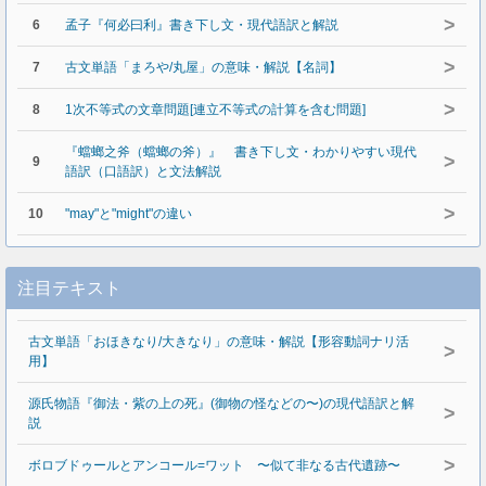
>
6
孟子『何必曰利』書き下し文・現代語訳と解説
>
7
古文単語「まろや/丸屋」の意味・解説【名詞】
>
8
1次不等式の文章問題[連立不等式の計算を含む問題]
『蟷螂之斧（蟷螂の斧）』 書き下し文・わかりやすい現代
>
9
語訳（口語訳）と文法解説
>
10
"may"と"might"の違い
注目テキスト
古文単語「おほきなり/大きなり」の意味・解説【形容動詞ナリ活
>
用】
源氏物語『御法・紫の上の死』(御物の怪などの〜)の現代語訳と解
>
説
>
ボロブドゥールとアンコール=ワット 〜似て非なる古代遺跡〜