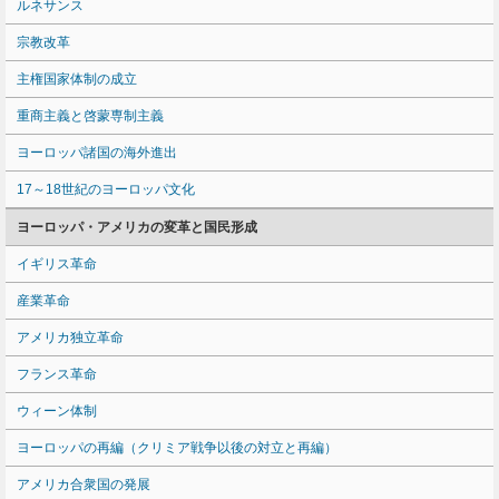
ルネサンス
宗教改革
主権国家体制の成立
重商主義と啓蒙専制主義
ヨーロッパ諸国の海外進出
17～18世紀のヨーロッパ文化
ヨーロッパ・アメリカの変革と国民形成
イギリス革命
産業革命
アメリカ独立革命
フランス革命
ウィーン体制
ヨーロッパの再編（クリミア戦争以後の対立と再編）
アメリカ合衆国の発展