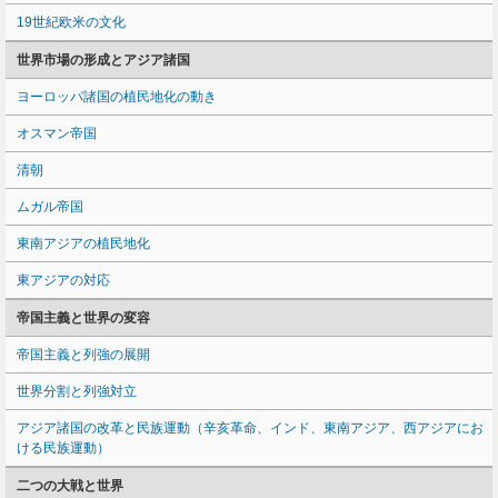
19世紀欧米の文化
世界市場の形成とアジア諸国
ヨーロッパ諸国の植民地化の動き
オスマン帝国
清朝
ムガル帝国
東南アジアの植民地化
東アジアの対応
帝国主義と世界の変容
帝国主義と列強の展開
世界分割と列強対立
アジア諸国の改革と民族運動（辛亥革命、インド、東南アジア、西アジアにお
ける民族運動）
二つの大戦と世界