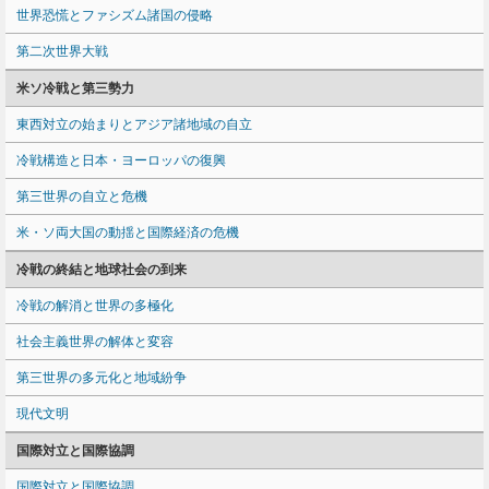
世界恐慌とファシズム諸国の侵略
第二次世界大戦
米ソ冷戦と第三勢力
東西対立の始まりとアジア諸地域の自立
冷戦構造と日本・ヨーロッパの復興
第三世界の自立と危機
米・ソ両大国の動揺と国際経済の危機
冷戦の終結と地球社会の到来
冷戦の解消と世界の多極化
社会主義世界の解体と変容
第三世界の多元化と地域紛争
現代文明
国際対立と国際協調
国際対立と国際協調