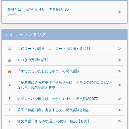
長城とは わかりやすい世界史用語435
>
10分前以内
デイリーランキング
>
古代ローマの歴史 １ ローマの起源と共和制
>
方べきの定理の証明
>
「すでにしいだしたるさま」の現代語訳
『多摩川にさらす手作りさらさらに 何そこの児のここだか
>
4
なしき』現代語訳と解説
>
5
カザン＝ハン国とは わかりやすい世界史用語2077
>
6
孟子『何必曰利』書き下し文・現代語訳と解説
>
7
古文単語「まろや/丸屋」の意味・解説【名詞】