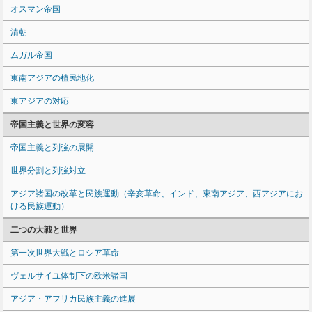
オスマン帝国
清朝
ムガル帝国
東南アジアの植民地化
東アジアの対応
帝国主義と世界の変容
帝国主義と列強の展開
世界分割と列強対立
アジア諸国の改革と民族運動（辛亥革命、インド、東南アジア、西アジアにお
ける民族運動）
二つの大戦と世界
第一次世界大戦とロシア革命
ヴェルサイユ体制下の欧米諸国
アジア・アフリカ民族主義の進展