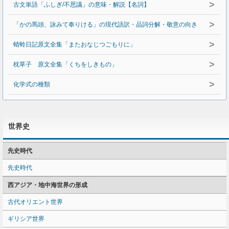
>
古文単語「ふしぎ/不思議」の意味・解説【名詞】
>
「かの馬頭、詠みて奉りける」の現代語訳・品詞分解・敬意の向き
>
蜻蛉日記原文全集「またおなじつごもりに」
>
枕草子 原文全集「くちをしきもの」
>
化学式の種類
世界史
先史時代
先史時代
西アジア・地中海世界の形成
古代オリエント世界
ギリシア世界