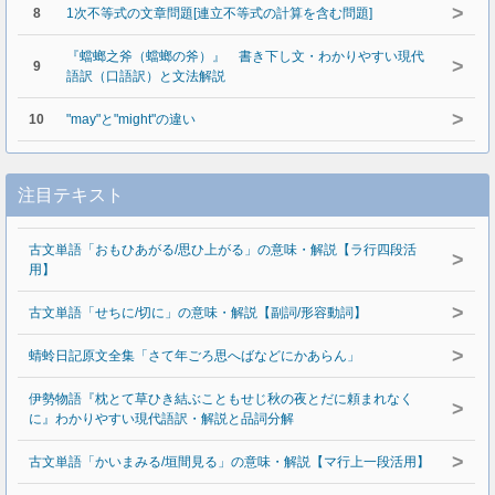
>
8
1次不等式の文章問題[連立不等式の計算を含む問題]
『蟷螂之斧（蟷螂の斧）』 書き下し文・わかりやすい現代
>
9
語訳（口語訳）と文法解説
>
10
"may"と"might"の違い
注目テキスト
古文単語「おもひあがる/思ひ上がる」の意味・解説【ラ行四段活
>
用】
>
古文単語「せちに/切に」の意味・解説【副詞/形容動詞】
>
蜻蛉日記原文全集「さて年ごろ思へばなどにかあらん」
伊勢物語『枕とて草ひき結ぶこともせじ秋の夜とだに頼まれなく
>
に』わかりやすい現代語訳・解説と品詞分解
>
古文単語「かいまみる/垣間見る」の意味・解説【マ行上一段活用】