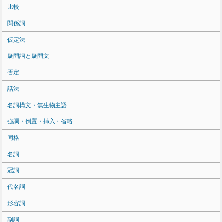
比較
関係詞
仮定法
疑問詞と疑問文
否定
話法
名詞構文・無生物主語
強調・倒置・挿入・省略
同格
名詞
冠詞
代名詞
形容詞
副詞