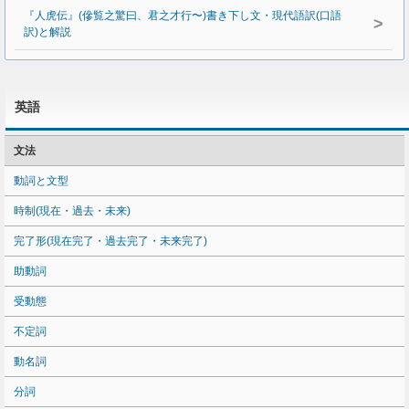
『人虎伝』(傪覧之驚曰、君之才行〜)書き下し文・現代語訳(口語
>
訳)と解説
英語
文法
動詞と文型
時制(現在・過去・未来)
完了形(現在完了・過去完了・未来完了)
助動詞
受動態
不定詞
動名詞
分詞