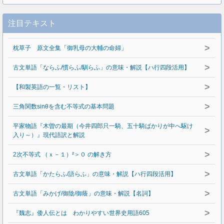
注目テキスト
>
枕草子 原文全集「御乳母の大輔の命婦」
>
古文単語「ならふ/慣らふ/馴らふ」の意味・解説【ハ行四段活用】
>
【和製英語の一覧・リスト】
>
三角関数sinθを含む不等式の基本問題
平家物語『木曽の最期（今井四郎只一騎、五十騎ばかりが中へ駆け
>
入り～）』現代語訳と解説
>
2次不等式 （ｘ－１）²＞０ の解き方
>
古文単語「かたらふ/語らふ」の意味・解説【ハ行四段活用】
>
古文単語「みかげ/御陰/御蔭」の意味・解説【名詞】
>
『魏志』倭人伝とは わかりやすい世界史用語605