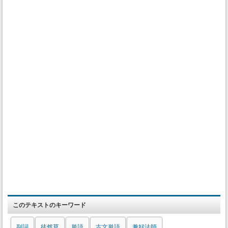
このテキストのキーワード
副詞
徒然草
単語
古文単語
兼好法師