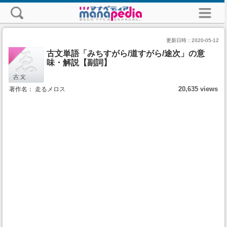
更新日時：
2020-05-12
古文単語「みちすがら/道すがら/途次」の意
味・解説【副詞】
20,635 views
著作名： 走るメロス