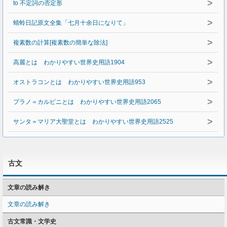
>
to 不定詞の否定形
>
蜻蛉日記原文全集「七月十余日になりて」
>
複素数の計算[複素数の簡単な除法]
>
高麗とは わかりやすい世界史用語1904
>
オストラコンとは わかりやすい世界史用語953
>
プラノ＝カルピニとは わかりやすい世界史用語2065
>
サンタ＝マリア大聖堂とは わかりやすい世界史用語2525
古文
文章の読み解き
文章の読み解き
古文常識・文学史