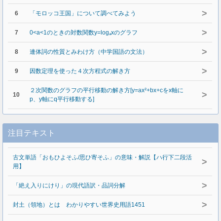
>
6
「モロッコ王国」について調べてみよう
>
7
0<a<1のときの対数関数y=logₐxのグラフ
>
8
連体詞の性質とみわけ方（中学国語の文法）
>
9
因数定理を使った４次方程式の解き方
２次関数のグラフの平行移動の解き方[y=ax²+bx+cをx軸に
>
10
p、y軸にq平行移動する]
注目テキスト
古文単語「おもひよそふ/思ひ寄そふ」の意味・解説【ハ行下二段活
>
用】
>
「絶え入りにけり」の現代語訳・品詞分解
>
封土（領地）とは わかりやすい世界史用語1451