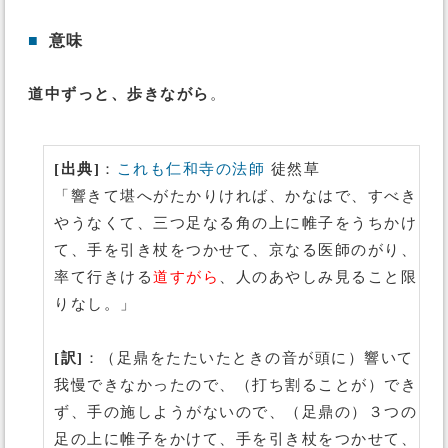
■
意味
道中ずっと、歩きながら
。
[出典]
：
これも仁和寺の法師
徒然草
「響きて堪へがたかりければ、かなはで、すべき
やうなくて、三つ足なる角の上に帷子をうちかけ
て、手を引き杖をつかせて、京なる医師のがり、
率て行きける
道すがら
、人のあやしみ見ること限
りなし。」
[訳]
：（足鼎をたたいたときの音が頭に）響いて
我慢できなかったので、（打ち割ることが）でき
ず、手の施しようがないので、（足鼎の）３つの
足の上に帷子をかけて、手を引き杖をつかせて、