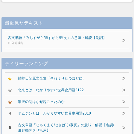
最近見たテキスト
古文単語「みちすがら/道すがら/途次」の意味・解説【副詞】
>
10分前以内
デイリーランキング
>
蜻蛉日記原文全集「それよりたつほどに」
>
北京とは わかりやすい世界史用語2122
>
寧波の乱はなぜ起こったのか
>
4
テムジンとは わかりやすい世界史用語2010
古文単語「じゃくまく/せきばく/寂寞」の意味・解説【名詞/
>
5
形容動詞タリ活用】