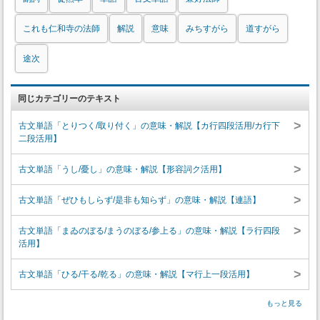
これも仁和寺の法師
解説
意味
みちすがら
道すがら
途次
同じカテゴリーのテキスト
>
古文単語「とりつく/取り付く」の意味・解説【カ行四段活用/カ行下
二段活用】
>
古文単語「うし/憂し」の意味・解説【形容詞ク活用】
>
古文単語「ぜひもしらず/是非も知らず」の意味・解説【連語】
>
古文単語「まゐのぼる/まうのぼる/参上る」の意味・解説【ラ行四段
活用】
>
古文単語「ひる/干る/乾る」の意味・解説【マ行上一段活用】
もっと見る