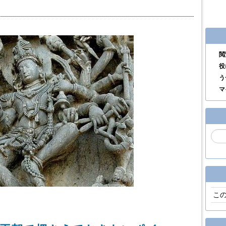
閲
役
う
マ
こ