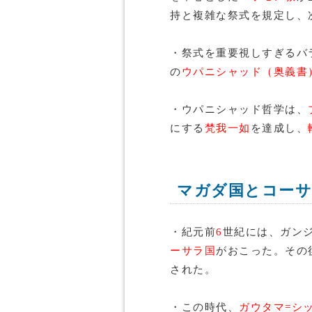
持と複雑な祭式を規定し、
・祭式を重要視しすぎるバ
の
ウパニシャッド（奥義書
・ウパニシャッド哲学は、
にする
梵我一如
を達成し、
マガダ国とコーサ
・紀元前
6
世紀には、ガン
ーサラ国
がおこった。その
された。
・この時代、
ガウタマ=シ