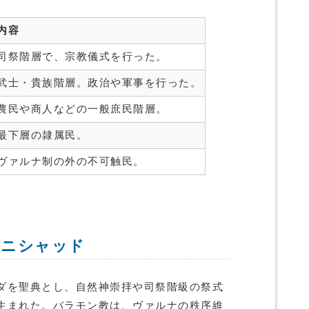
内容
司祭階層で、宗教儀式を行った。
武士・貴族階層。政治や軍事を行った。
農民や商人などの一般庶民階層。
最下層の隷属民。
ヴァルナ制の外の不可触民。
パニシャッド
ダを聖典とし、自然神崇拝や司祭階級の祭式
生まれた。バラモン教は、ヴァルナの秩序維