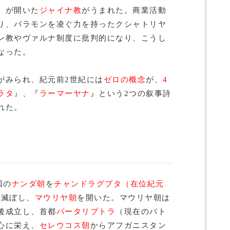
）
が開いた
ジャイナ教
がうまれた。商業活動
り、バラモンを凌ぐ力を持ったクシャトリヤ
ン教やヴァルナ制度に批判的になり、こうし
なった。
がみられ、紀元前2世紀には
ゼロの概念
が、
4
ラタ
』、『
ラーマーヤナ
』という2つの叙事詩
れた。
国の
ナンダ朝
を
チャンドラグプタ（在位紀元
が滅ぼし、
マウリヤ朝
を開いた。マウリヤ朝は
後成立し、首都
パータリプトラ
（現在のパト
心に栄え、
セレウコス朝
からアフガニスタン