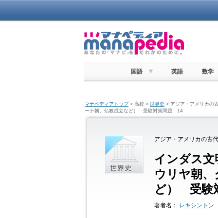
国語
英語
数学
マナペディアトップ
> 高校 >
世界史
> アジア・アメリカの古
ーナ朝、仏教成立など） 受験対策問題 14
アジア・アメリカの古代
インダス文
ウリヤ朝、
ど） 受験
著者名：
レキシントン