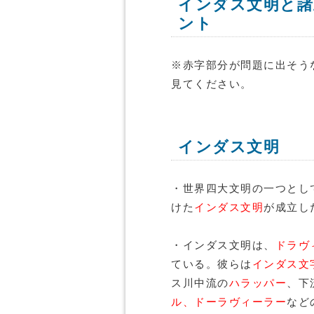
インダス文明と諸
ント
※赤字部分が問題に出そう
見てください。
インダス文明
・世界四大文明の一つとし
けた
インダス文明
が成立し
・インダス文明は、
ドラヴ
ている。彼らは
インダス文
ス川中流の
ハラッパー
、下
ル、ドーラヴィーラー
など