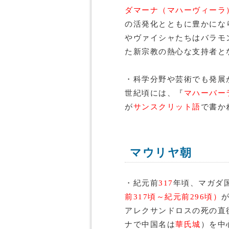
ダマーナ（マハーヴィーラ
の活発化とともに豊かにな
やヴァイシャたちはバラモ
た新宗教の熱心な支持者と
・科学分野や芸術でも発展
世紀頃には、『
マハーバー
が
サンスクリット語
で書か
マウリヤ朝
・紀元前
317
年頃、マガダ
前317頃～紀元前296頃）
アレクサンドロスの死の直
ナで中国名は
華氏城
）を中