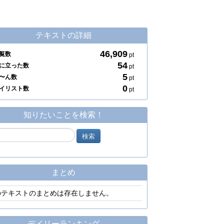
テキストの詳細
46,909
覧数
pt
54
に立った数
pt
5
〜ん数
pt
0
イリスト数
pt
知りたいことを検索！
まとめ
のテキストのまとめは存在しません。
デイリーランキング