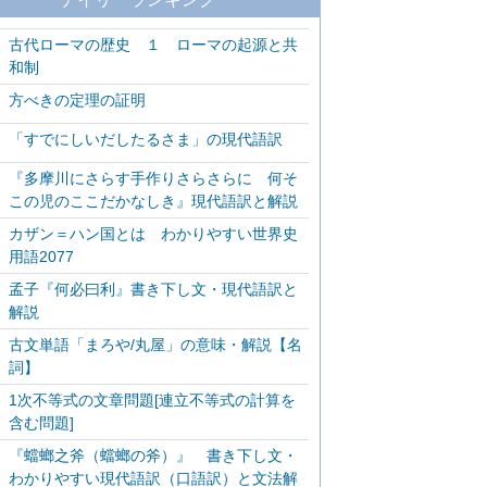
古代ローマの歴史 １ ローマの起源と共
和制
方べきの定理の証明
「すでにしいだしたるさま」の現代語訳
『多摩川にさらす手作りさらさらに 何そ
この児のここだかなしき』現代語訳と解説
カザン＝ハン国とは わかりやすい世界史
用語2077
孟子『何必曰利』書き下し文・現代語訳と
解説
古文単語「まろや/丸屋」の意味・解説【名
詞】
1次不等式の文章問題[連立不等式の計算を
含む問題]
『蟷螂之斧（蟷螂の斧）』 書き下し文・
わかりやすい現代語訳（口語訳）と文法解