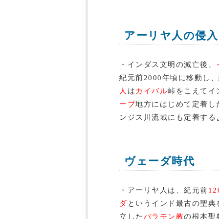
アーリヤ人の侵入
・インダス文明の滅亡後、
紀元前2000年頃に移動し
人
は
カイバル
峠をこえてイ
ーブ
地方にはじめて定着し
ンジス川流域にも定着する
ヴェーダ時代
・アーリヤ人は、紀元前
12
ダ
というインド最古の聖典
立した
バラモン教
の根本聖