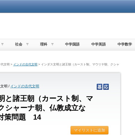
社会
理科
中学国語
中学英語
中学数学
代文明 >
インドの古代文明
> インダス文明と諸王朝（カースト制、マウリヤ朝、クシャ
文明 /
インドの古代文明
明と諸王朝（カースト制、マ
クシャーナ朝、仏教成立な
対策問題 14
マイリストに追加