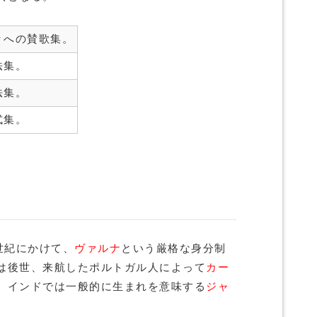
々への賛歌集。
法集。
法集。
式集。
世紀にかけて、
ヴァルナ
という厳格な身分制
は後世、来航したポルトガル人によって
カー
。インドでは一般的に生まれを意味する
ジャ