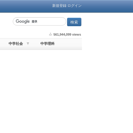
新規登録
ログイン
561,944,099 views
中学社会
中学理科