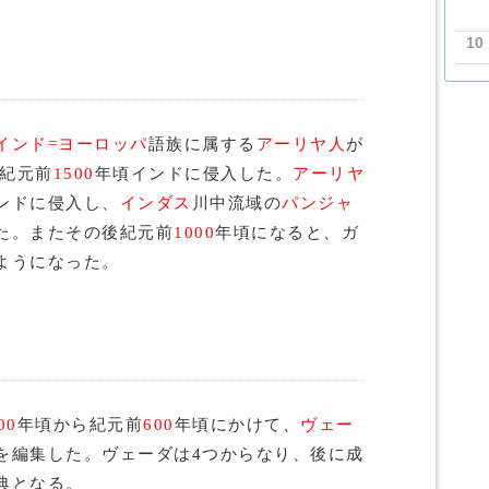
10
インド=ヨーロッパ
語族に属する
アーリヤ人
が
、紀元前
1500
年頃インドに侵入した。
アーリヤ
ンドに侵入し、
インダス
川中流域の
パンジャ
た。またその後紀元前
1000
年頃になると、ガ
ようになった。
00
年頃から紀元前
600
年頃にかけて、
ヴェー
を編集した。ヴェーダは4つからなり、後に成
典となる。