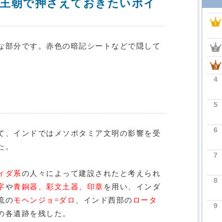
王朝で押さえておきたいポイ
な部分です。赤色の暗記シートなどで隠して
4
5
6
て、インドではメソポタミア文明の影響を受
た。
7
ィダ系
の人々によって建設されたと考えられ
8
字
や
青銅器、彩文土器、印章
を用い、インダ
流の
モヘンジョ=ダロ
、インド西部の
ロータ
9
の各遺跡を残した。