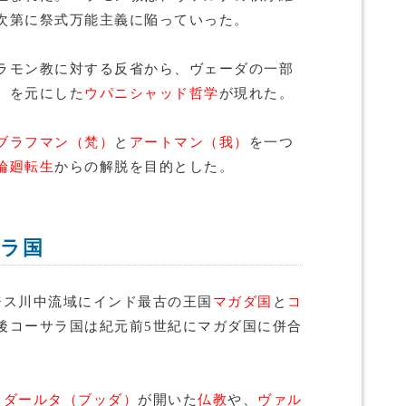
次第に祭式万能主義に陥っていった。
ラモン教に対する反省から、ヴェーダの一部
）
を元にした
ウパニシャッド哲学
が現れた。
ブラフマン（梵）
と
アートマン（我）
を一つ
輪廻転生
からの解脱を目的とした。
ラ国
ジス川中流域にインド最古の王国
マガダ国
と
コ
後コーサラ国は紀元前5世紀にマガダ国に併合
ッダールタ（ブッダ）
が開いた
仏教
や、
ヴァル