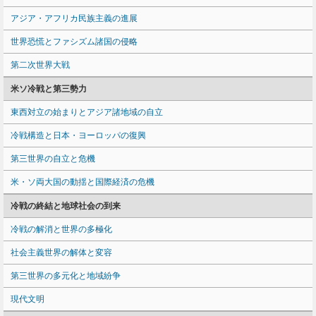
アジア・アフリカ民族主義の進展
世界恐慌とファシズム諸国の侵略
第二次世界大戦
米ソ冷戦と第三勢力
東西対立の始まりとアジア諸地域の自立
冷戦構造と日本・ヨーロッパの復興
第三世界の自立と危機
米・ソ両大国の動揺と国際経済の危機
冷戦の終結と地球社会の到来
冷戦の解消と世界の多極化
社会主義世界の解体と変容
第三世界の多元化と地域紛争
現代文明