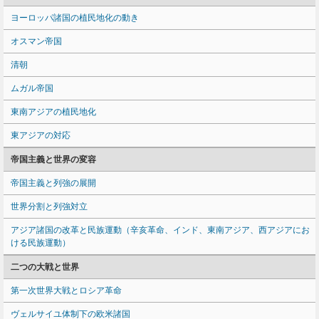
ヨーロッパ諸国の植民地化の動き
オスマン帝国
清朝
ムガル帝国
東南アジアの植民地化
東アジアの対応
帝国主義と世界の変容
帝国主義と列強の展開
世界分割と列強対立
アジア諸国の改革と民族運動（辛亥革命、インド、東南アジア、西アジアにお
ける民族運動）
二つの大戦と世界
第一次世界大戦とロシア革命
ヴェルサイユ体制下の欧米諸国