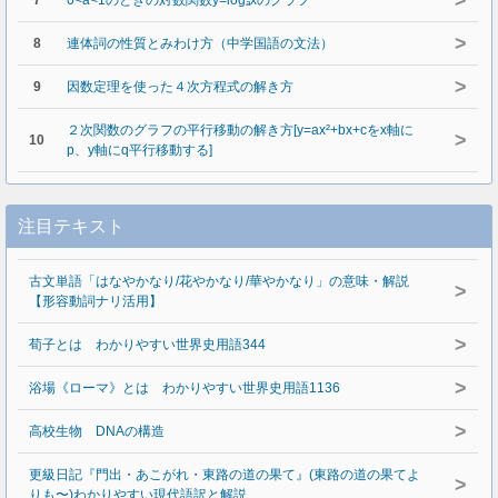
>
7
0<a<1のときの対数関数y=logₐxのグラフ
>
8
連体詞の性質とみわけ方（中学国語の文法）
>
9
因数定理を使った４次方程式の解き方
２次関数のグラフの平行移動の解き方[y=ax²+bx+cをx軸に
>
10
p、y軸にq平行移動する]
注目テキスト
古文単語「はなやかなり/花やかなり/華やかなり」の意味・解説
>
【形容動詞ナリ活用】
>
荀子とは わかりやすい世界史用語344
>
浴場《ローマ》とは わかりやすい世界史用語1136
>
高校生物 DNAの構造
更級日記『門出・あこがれ・東路の道の果て』(東路の道の果てよ
>
りも〜)わかりやすい現代語訳と解説