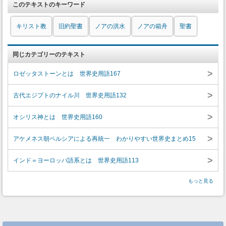
このテキストのキーワード
キリスト教
旧約聖書
ノアの洪水
ノアの箱舟
聖書
同じカテゴリーのテキスト
>
ロゼッタストーンとは 世界史用語167
>
古代エジプトのナイル川 世界史用語132
>
オシリス神とは 世界史用語160
>
アケメネス朝ペルシアによる再統一 わかりやすい世界史まとめ15
>
インド＝ヨーロッパ語系とは 世界史用語113
もっと見る