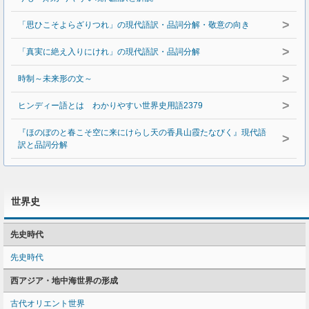
>
「思ひこそよらざりつれ」の現代語訳・品詞分解・敬意の向き
>
「真実に絶え入りにけれ」の現代語訳・品詞分解
>
時制～未来形の文～
>
ヒンディー語とは わかりやすい世界史用語2379
『ほのぼのと春こそ空に来にけらし天の香具山霞たなびく』現代語
>
訳と品詞分解
世界史
先史時代
先史時代
西アジア・地中海世界の形成
古代オリエント世界