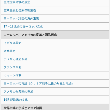
主権国家体制の成立
重商主義と啓蒙専制主義
ヨーロッパ諸国の海外進出
17～18世紀のヨーロッパ文化
ヨーロッパ・アメリカの変革と国民形成
イギリス革命
産業革命
アメリカ独立革命
フランス革命
ウィーン体制
ヨーロッパの再編（クリミア戦争以後の対立と再編）
アメリカ合衆国の発展
19世紀欧米の文化
世界市場の形成とアジア諸国