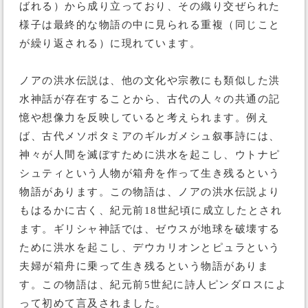
ばれる）から成り立っており、その織り交ぜられた
様子は最終的な物語の中に見られる重複（同じこと
が繰り返される）に現れています。
ノアの洪水伝説は、他の文化や宗教にも類似した洪
水神話が存在することから、古代の人々の共通の記
憶や想像力を反映していると考えられます。例え
ば、古代メソポタミアのギルガメシュ叙事詩には、
神々が人間を滅ぼすために洪水を起こし、ウトナピ
シュティという人物が箱舟を作って生き残るという
物語があります。この物語は、ノアの洪水伝説より
もはるかに古く、紀元前18世紀頃に成立したとされ
ます。ギリシャ神話では、ゼウスが地球を破壊する
ために洪水を起こし、デウカリオンとピュラという
夫婦が箱舟に乗って生き残るという物語がありま
す。この物語は、紀元前5世紀に詩人ピンダロスによ
って初めて言及されました。