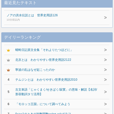
最近見たテキスト
ノアの洪水伝説とは 世界史用語126
>
10分前以内
デイリーランキング
>
蜻蛉日記原文全集「それよりたつほどに」
>
北京とは わかりやすい世界史用語2122
>
寧波の乱はなぜ起こったのか
>
4
テムジンとは わかりやすい世界史用語2010
古文単語「じゃくまく/せきばく/寂寞」の意味・解説【名詞/
>
5
形容動詞タリ活用】
>
6
「モロッコ王国」について調べてみよう