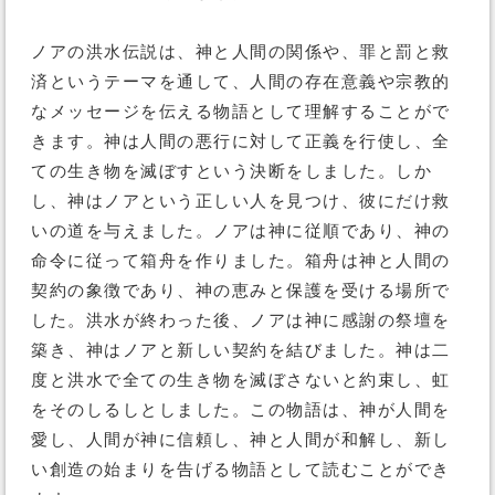
ノアの洪水伝説は、神と人間の関係や、罪と罰と救
済というテーマを通して、人間の存在意義や宗教的
なメッセージを伝える物語として理解することがで
きます。神は人間の悪行に対して正義を行使し、全
ての生き物を滅ぼすという決断をしました。しか
し、神はノアという正しい人を見つけ、彼にだけ救
いの道を与えました。ノアは神に従順であり、神の
命令に従って箱舟を作りました。箱舟は神と人間の
契約の象徴であり、神の恵みと保護を受ける場所で
した。洪水が終わった後、ノアは神に感謝の祭壇を
築き、神はノアと新しい契約を結びました。神は二
度と洪水で全ての生き物を滅ぼさないと約束し、虹
をそのしるしとしました。この物語は、神が人間を
愛し、人間が神に信頼し、神と人間が和解し、新し
い創造の始まりを告げる物語として読むことができ