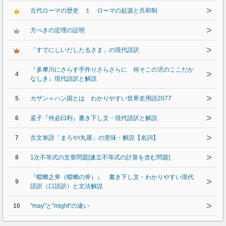
>
古代ローマの歴史 １ ローマの起源と共和制
>
方べきの定理の証明
>
「すでにしいだしたるさま」の現代語訳
『多摩川にさらす手作りさらさらに 何そこの児のここだか
>
4
なしき』現代語訳と解説
>
5
カザン＝ハン国とは わかりやすい世界史用語2077
>
6
孟子『何必曰利』書き下し文・現代語訳と解説
>
7
古文単語「まろや/丸屋」の意味・解説【名詞】
>
8
1次不等式の文章問題[連立不等式の計算を含む問題]
『蟷螂之斧（蟷螂の斧）』 書き下し文・わかりやすい現代
>
9
語訳（口語訳）と文法解説
>
10
"may"と"might"の違い