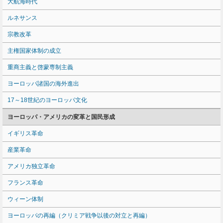
大航海時代
ルネサンス
宗教改革
主権国家体制の成立
重商主義と啓蒙専制主義
ヨーロッパ諸国の海外進出
17～18世紀のヨーロッパ文化
ヨーロッパ・アメリカの変革と国民形成
イギリス革命
産業革命
アメリカ独立革命
フランス革命
ウィーン体制
ヨーロッパの再編（クリミア戦争以後の対立と再編）