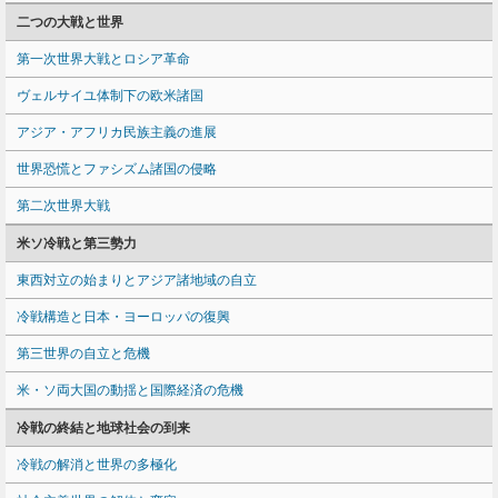
二つの大戦と世界
第一次世界大戦とロシア革命
ヴェルサイユ体制下の欧米諸国
アジア・アフリカ民族主義の進展
世界恐慌とファシズム諸国の侵略
第二次世界大戦
米ソ冷戦と第三勢力
東西対立の始まりとアジア諸地域の自立
冷戦構造と日本・ヨーロッパの復興
第三世界の自立と危機
米・ソ両大国の動揺と国際経済の危機
冷戦の終結と地球社会の到来
冷戦の解消と世界の多極化