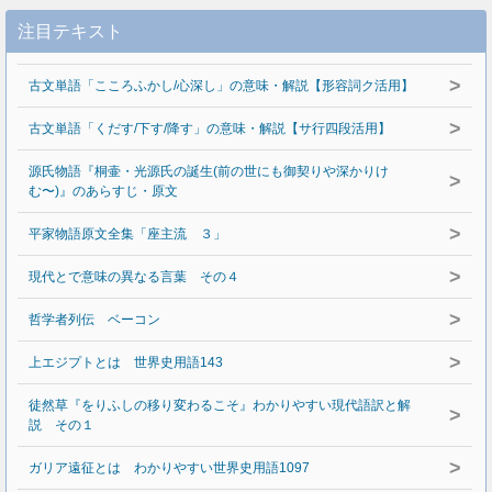
注目テキスト
>
古文単語「こころふかし/心深し」の意味・解説【形容詞ク活用】
>
古文単語「くだす/下す/降す」の意味・解説【サ行四段活用】
源氏物語『桐壷・光源氏の誕生(前の世にも御契りや深かりけ
>
む〜)』のあらすじ・原文
>
平家物語原文全集「座主流 ３」
>
現代とで意味の異なる言葉 その４
>
哲学者列伝 ベーコン
>
上エジプトとは 世界史用語143
徒然草『をりふしの移り変わるこそ』わかりやすい現代語訳と解
>
説 その１
>
ガリア遠征とは わかりやすい世界史用語1097