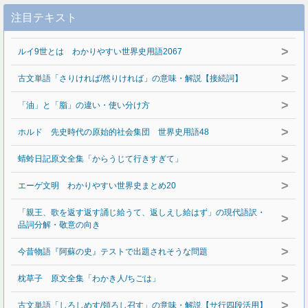
注目テキスト
>
ルイ9世とは わかりやすい世界史用語2067
>
古文単語「さりければ/然りければ」の意味・解説【接続詞】
>
「油」と「脂」の違い・使い分け方
>
ホルド 先史時代の原始的社会集団 世界史用語48
>
蜻蛉日記原文全集「からうじて行きすぎて」
>
エーゲ文明 わかりやすい世界史まとめ20
「親王、歌を返す返す誦じ給うて、返しえし給はず」の現代語訳・
>
品詞分解・敬意の向き
>
今昔物語『阿蘇の史』テストで出題されそうな問題
>
枕草子 原文全集「わかき人/ちごは」
>
古文単語「しろしめす/領ろし召す」の意味・解説【サ行四段活用】