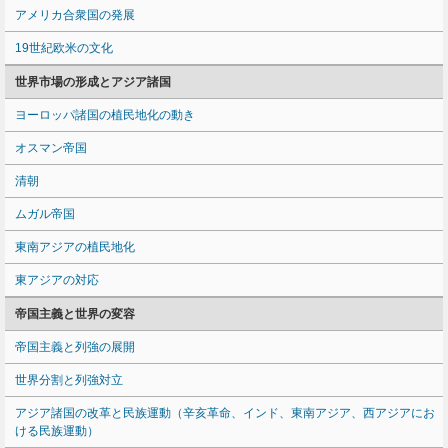
アメリカ合衆国の発展
19世紀欧米の文化
世界市場の形成とアジア諸国
ヨーロッパ諸国の植民地化の動き
オスマン帝国
清朝
ムガル帝国
東南アジアの植民地化
東アジアの対応
帝国主義と世界の変容
帝国主義と列強の展開
世界分割と列強対立
アジア諸国の改革と民族運動（辛亥革命、インド、東南アジア、西アジアにお
ける民族運動）