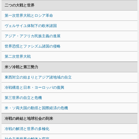
二つの大戦と世界
第一次世界大戦とロシア革命
ヴェルサイユ体制下の欧米諸国
アジア・アフリカ民族主義の進展
世界恐慌とファシズム諸国の侵略
第二次世界大戦
米ソ冷戦と第三勢力
東西対立の始まりとアジア諸地域の自立
冷戦構造と日本・ヨーロッパの復興
第三世界の自立と危機
米・ソ両大国の動揺と国際経済の危機
冷戦の終結と地球社会の到来
冷戦の解消と世界の多極化