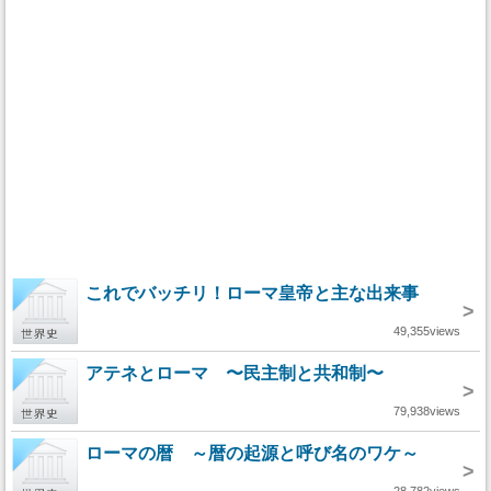
これでバッチリ！ローマ皇帝と主な出来事
>
49,355views
アテネとローマ 〜民主制と共和制〜
>
79,938views
ローマの暦 ～暦の起源と呼び名のワケ～
>