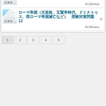
44,329views
ローマ帝国（元首政、五賢帝時代、ドミナトゥ
ス、西ローマ帝国滅亡など） 受験対策問題
>
12
40,306views
1
2
3
4
5