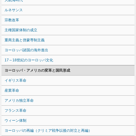
大航海時代
ルネサンス
宗教改革
主権国家体制の成立
重商主義と啓蒙専制主義
ヨーロッパ諸国の海外進出
17～18世紀のヨーロッパ文化
ヨーロッパ・アメリカの変革と国民形成
イギリス革命
産業革命
アメリカ独立革命
フランス革命
ウィーン体制
ヨーロッパの再編（クリミア戦争以後の対立と再編）