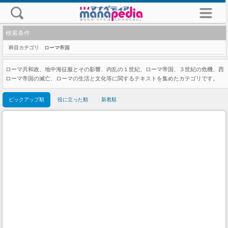
検索条件
科目カテゴリ
ローマ帝国
ローマ共和政、地中海征服とその影響、内乱の１世紀、ローマ帝国、３世紀の危機、西
ローマ帝国の滅亡、ローマの生活と文化等に関するテキストを集めたカテゴリです。
ピックアップ順
役に立った順
新着順