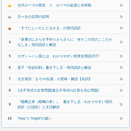
>
古代ローマの歴史 １ ローマの起源と共和制
>
方べきの定理の証明
>
「すでにしいだしたるさま」の現代語訳
『多摩川にさらす手作りさらさらに 何そこの児のここだか
>
4
なしき』現代語訳と解説
>
5
カザン＝ハン国とは わかりやすい世界史用語2077
>
6
孟子『何必曰利』書き下し文・現代語訳と解説
>
7
古文単語「まろや/丸屋」の意味・解説【名詞】
>
8
1次不等式の文章問題[連立不等式の計算を含む問題]
『蟷螂之斧（蟷螂の斧）』 書き下し文・わかりやすい現代
>
9
語訳（口語訳）と文法解説
>
10
"may"と"might"の違い