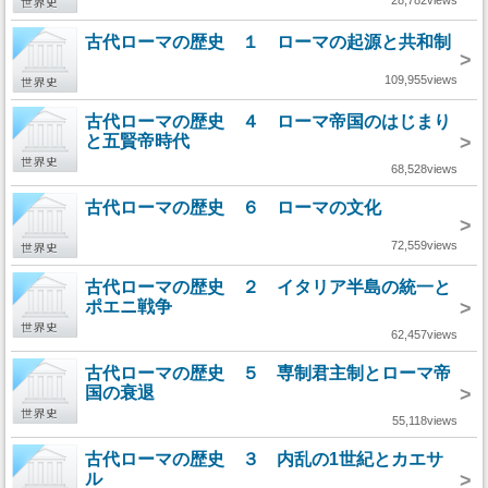
28,782views
古代ローマの歴史 １ ローマの起源と共和制
>
109,955views
古代ローマの歴史 ４ ローマ帝国のはじまり
と五賢帝時代
>
68,528views
古代ローマの歴史 ６ ローマの文化
>
72,559views
古代ローマの歴史 ２ イタリア半島の統一と
ポエニ戦争
>
62,457views
古代ローマの歴史 ５ 専制君主制とローマ帝
国の衰退
>
55,118views
古代ローマの歴史 ３ 内乱の1世紀とカエサ
ル
>