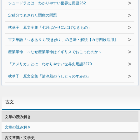
>
シュードラとは わかりやすい世界史用語262
>
定積分で表された関数の問題
>
枕草子 原文全集「七月ばかりに/にげなきもの」
>
古文単語「つきありく/突き歩く」の意味・解説【カ行四段活用】
>
産業革命 ～なぜ産業革命はイギリスでおこったのか～
>
「アメリカ」とは わかりやすい世界史用語2279
>
枕草子 原文全集「清涼殿のうしとらのすみの」
古文
文章の読み解き
文章の読み解き
古文常識・文学史