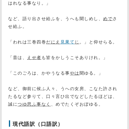
はれなる事なり。」
など、語り出させ給ふを、うへも聞しめし、
めで
さ
せ給ふ。
「われは三巻四巻
だにえ
見果て
じ
。」と仰せらる。
「昔は、
えせ者
も皆をかしうこそありけれ。」
「このごろは、かやうなる事
やは
聞ゆる。」
など、御前に候ふ人々、うへの女房、こなた許され
たるなど参りて、口々言ひ出でなどしたるほどは、
誠に
つゆ思ふ事なく
、めでたくぞおぼゆる。
現代語訳（口語訳）