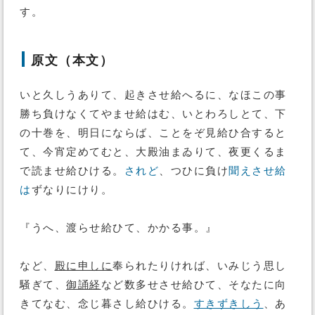
す。
原文（本文）
いと久しうありて、起きさせ給へるに、なほこの事
勝ち負けなくてやませ給はむ、いとわろしとて、下
の十巻を、明日にならば、ことをぞ見給ひ合すると
て、今宵定めてむと、大殿油まゐりて、夜更くるま
で読ませ給ひける。
されど
、つひに負け
聞えさせ給
は
ずなりにけり。
『うへ、渡らせ給ひて、かかる事。』
など、
殿に申しに
奉られたりければ、いみじう思し
騒ぎて、
御誦経
など数多せさせ給ひて、そなたに向
きてなむ、念じ暮さし給ひける。
すきずきしう
、あ