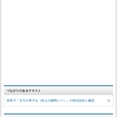
つながりのあるテキスト
>
枕草子『古今の草子を（村上の御時に〜）』の現代語訳と解説