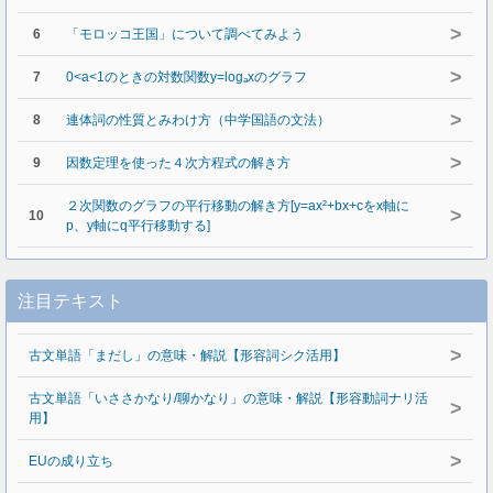
>
6
「モロッコ王国」について調べてみよう
>
7
0<a<1のときの対数関数y=logₐxのグラフ
>
8
連体詞の性質とみわけ方（中学国語の文法）
>
9
因数定理を使った４次方程式の解き方
２次関数のグラフの平行移動の解き方[y=ax²+bx+cをx軸に
>
10
p、y軸にq平行移動する]
注目テキスト
>
古文単語「まだし」の意味・解説【形容詞シク活用】
古文単語「いささかなり/聊かなり」の意味・解説【形容動詞ナリ活
>
用】
>
EUの成り立ち