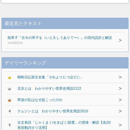
最近見たテキスト
枕草子『古今の草子を（いと久しうありて〜）』の現代語訳と解説
>
10分前以内
デイリーランキング
>
蜻蛉日記原文全集「それよりたつほどに」
>
北京とは わかりやすい世界史用語2122
>
寧波の乱はなぜ起こったのか
>
4
テムジンとは わかりやすい世界史用語2010
古文単語「じゃくまく/せきばく/寂寞」の意味・解説【名詞/
>
5
形容動詞タリ活用】