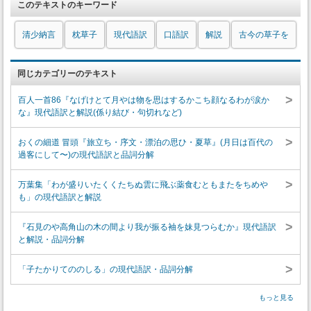
このテキストのキーワード
清少納言
枕草子
現代語訳
口語訳
解説
古今の草子を
同じカテゴリーのテキスト
>
百人一首86『なげけとて月やは物を思はするかこち顔なるわが涙か
な』現代語訳と解説(係り結び・句切れなど)
>
おくの細道 冒頭『旅立ち・序文・漂泊の思ひ・夏草』(月日は百代の
過客にして〜)の現代語訳と品詞分解
>
万葉集「わが盛りいたくくたちぬ雲に飛ぶ薬食むともまたをちめや
も」の現代語訳と解説
>
『石見のや高角山の木の間より我が振る袖を妹見つらむか』現代語訳
と解説・品詞分解
>
「子たかりてののしる」の現代語訳・品詞分解
もっと見る