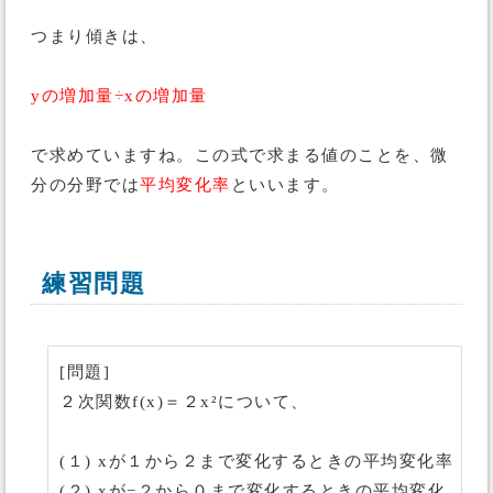
つまり傾きは、
yの増加量÷xの増加量
で求めていますね。この式で求まる値のことを、微
分の分野では
平均変化率
といいます。
練習問題
[問題]
２次関数f(x)＝２x²について、
(１) xが１から２まで変化するときの平均変化率
(２) xが−２から０まで変化するときの平均変化