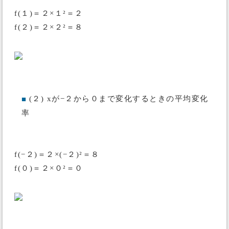
f(１)＝２×１²＝２
f(２)＝２×２²＝８
(２) xが−２から０まで変化するときの平均変化
■
率
f(−２)＝２×(−２)²＝８
f(０)＝２×０²＝０