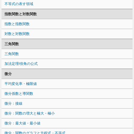
不等式の表す領域
指数関数と対数関数
指数と指数関数
対数と対数関数
三角関数
三角関数
加法定理/倍角の公式
微分
平均変化率・極限値
微分係数と導関数
微分：接線
微分：関数の増大と極大・極小
微分：最大値・最小値
微分：関数のグラフと方程式・不等式