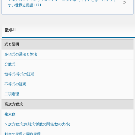
>
すい世界史用語1171
数学II
式と証明
多項式の乗法と除法
分数式
恒等式/等式の証明
不等式の証明
二項定理
高次方程式
複素数
２次方程式(判別式/係数の関係/数の大小)
剰余の定理と因数定理