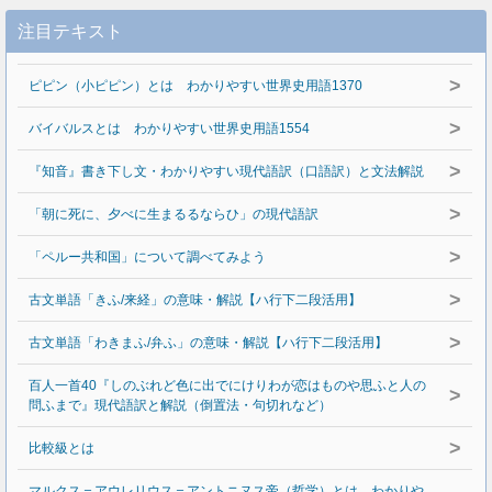
注目テキスト
>
ピピン（小ピピン）とは わかりやすい世界史用語1370
>
バイバルスとは わかりやすい世界史用語1554
>
『知音』書き下し文・わかりやすい現代語訳（口語訳）と文法解説
>
「朝に死に、夕べに生まるるならひ」の現代語訳
>
「ペルー共和国」について調べてみよう
>
古文単語「きふ/来経」の意味・解説【ハ行下二段活用】
>
古文単語「わきまふ/弁ふ」の意味・解説【ハ行下二段活用】
百人一首40『しのぶれど色に出でにけりわが恋はものや思ふと人の
>
問ふまで』現代語訳と解説（倒置法・句切れなど）
>
比較級とは
マルクス＝アウレリウス＝アントニヌス帝（哲学）とは わかりや