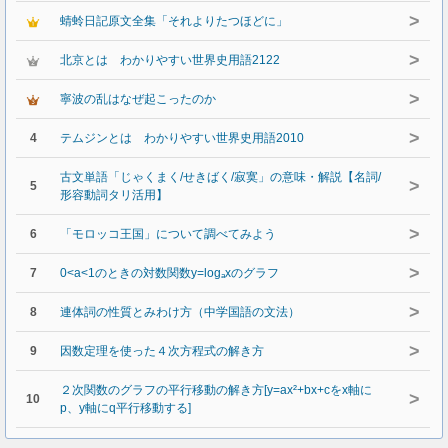
>
蜻蛉日記原文全集「それよりたつほどに」
>
北京とは わかりやすい世界史用語2122
>
寧波の乱はなぜ起こったのか
>
4
テムジンとは わかりやすい世界史用語2010
古文単語「じゃくまく/せきばく/寂寞」の意味・解説【名詞/
>
5
形容動詞タリ活用】
>
6
「モロッコ王国」について調べてみよう
>
7
0<a<1のときの対数関数y=logₐxのグラフ
>
8
連体詞の性質とみわけ方（中学国語の文法）
>
9
因数定理を使った４次方程式の解き方
２次関数のグラフの平行移動の解き方[y=ax²+bx+cをx軸に
>
10
p、y軸にq平行移動する]