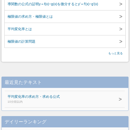
>
導関数の公式の証明y＝f(x)−g(x)を微分するとy'＝f'(x)−g'(x)
>
極限値の求め方・極限値とは
>
平均変化率とは
>
極限値の計算問題
もっと見る
最近見たテキスト
平均変化率の求め方・求める公式
>
10分前以内
デイリーランキング