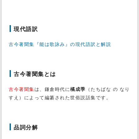
現代語訳
古今著聞集『能は歌詠み』の現代語訳と解説
古今著聞集とは
古今著聞集
は、鎌倉時代に
橘成季
（たちばな の なり
すえ）によって編纂された世俗説話集です。
品詞分解