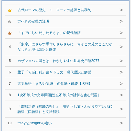
>
古代ローマの歴史 １ ローマの起源と共和制
>
方べきの定理の証明
>
「すでにしいだしたるさま」の現代語訳
『多摩川にさらす手作りさらさらに 何そこの児のここだか
>
4
なしき』現代語訳と解説
>
5
カザン＝ハン国とは わかりやすい世界史用語2077
>
6
孟子『何必曰利』書き下し文・現代語訳と解説
>
7
古文単語「まろや/丸屋」の意味・解説【名詞】
>
8
1次不等式の文章問題[連立不等式の計算を含む問題]
『蟷螂之斧（蟷螂の斧）』 書き下し文・わかりやすい現代
>
9
語訳（口語訳）と文法解説
>
10
"may"と"might"の違い