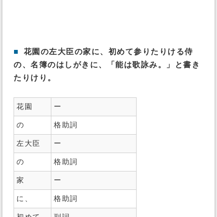
■
花園の左大臣の家に、初めて参りたりける侍
の、名簿のはしがきに、「能は歌詠み。」と書き
たりけり。
花園
ー
の
格助詞
左大臣
ー
の
格助詞
家
ー
に、
格助詞