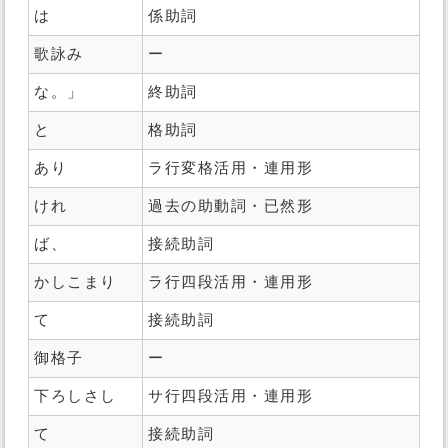
は
係助詞
歌詠み
ー
な。」
終助詞
と
格助詞
あり
ラ行変格活用・連用形
けれ
過去の助動詞・已然形
ば、
接続助詞
かしこまり
ラ行四段活用・連用形
て
接続助詞
御格子
ー
下ろしさし
サ行四段活用・連用形
て
接続助詞