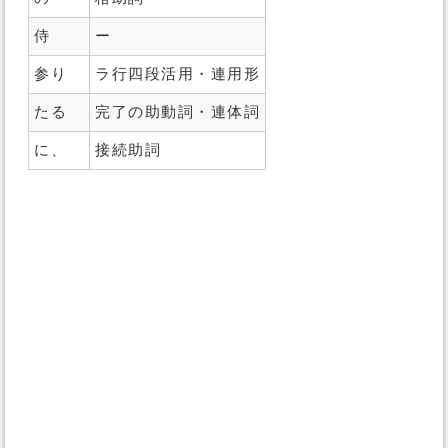
侍
ー
参り
ラ行四段活用・連用形
たる
完了の助動詞・連体詞
に、
接続助詞