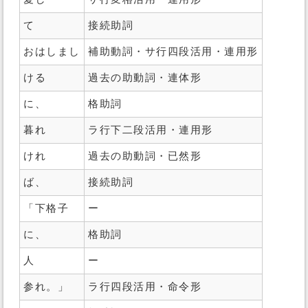
て
接続助詞
おはしまし
補助動詞・サ行四段活用・連用形
ける
過去の助動詞・連体形
に、
格助詞
暮れ
ラ行下二段活用・連用形
けれ
過去の助動詞・已然形
ば、
接続助詞
「下格子
ー
に、
格助詞
人
ー
参れ。」
ラ行四段活用・命令形