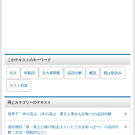
このテキストのキーワード
古文
助動詞
古今著聞集
品詞分解
解説
能は歌詠み
テスト対策
同じカテゴリーのテキスト
>
枕草子『木の花は』(木の花は、濃きも薄きも紅梅〜)の品詞分解
>
源氏物語『葵・葵上と物の怪(あまりいたう泣き給へば〜)』の品詞分
解（文法・助動詞など）