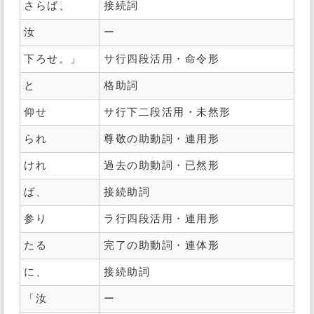
さらば、
接続詞
汝
ー
下ろせ。」
サ行四段活用・命令形
と
格助詞
仰せ
サ行下二段活用・未然形
られ
尊敬の助動詞・連用形
けれ
過去の助動詞・已然形
ば、
接続助詞
参り
ラ行四段活用・連用形
たる
完了の助動詞・連体形
に、
接続助詞
「汝
ー