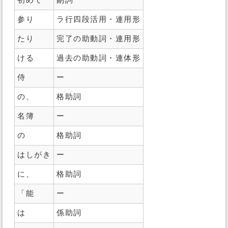
初めて
副詞
参り
ラ行四段活用・連用形
たり
完了の助動詞・連用形
ける
過去の助動詞・連体形
侍
ー
の、
格助詞
名簿
ー
の
格助詞
はしがき
ー
に、
格助詞
「能
ー
は
係助詞