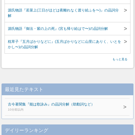
>
源氏物語『若菜上(三日がほどは夜離れなく渡り給ふを〜)』の品詞分
解
>
源氏物語『御法・紫の上の死』(宮も帰り給はで〜)の品詞分解
>
枕草子『五月ばかりなどに』(五月ばかりなどに山里にありく、いとを
かし〜)の品詞分解
もっと見る
最近見たテキスト
古今著聞集『能は歌詠み』の品詞分解（助動詞など）
>
10分前以内
デイリーランキング