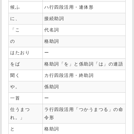
候ふ
ハ行四段活用・連体形
に、
接続助詞
「こ
代名詞
の
格助詞
はたおり
ー
をば
格助詞「を」と係助詞「は」の連語
聞く
カ行四段活用・終助詞
や。
係助詞
一首
ー
仕うまつ
ラ行四段活用「つかうまつる」の命
れ。」
令形
と
格助詞