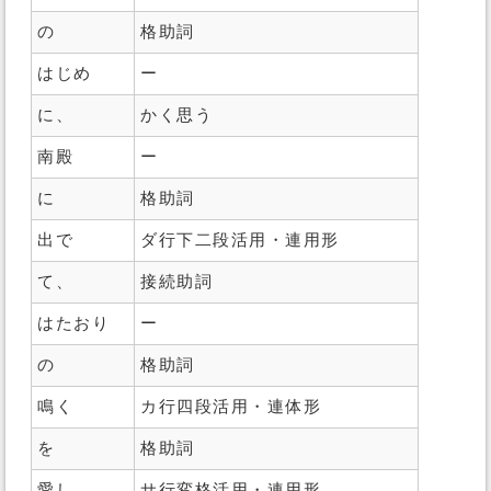
の
格助詞
はじめ
ー
に、
かく思う
南殿
ー
に
格助詞
出で
ダ行下二段活用・連用形
て、
接続助詞
はたおり
ー
の
格助詞
鳴く
カ行四段活用・連体形
を
格助詞
愛し
サ行変格活用・連用形