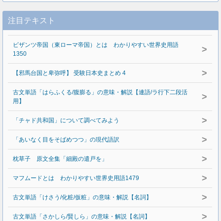
注目テキスト
ビザンツ帝国（東ローマ帝国）とは わかりやすい世界史用語
>
1350
>
【邪馬台国と卑弥呼】 受験日本史まとめ 4
古文単語「はらふくる/腹膨る」の意味・解説【連語/ラ行下二段活
>
用】
>
「チャド共和国」について調べてみよう
>
「あいなく目をそばめつつ」の現代語訳
>
枕草子 原文全集「細殿の遣戸を」
>
マフムードとは わかりやすい世界史用語1479
>
古文単語「けさう/化粧/仮粧」の意味・解説【名詞】
>
古文単語「さかしら/賢しら」の意味・解説【名詞】