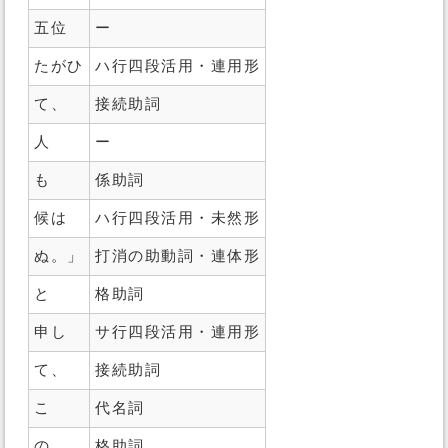
五位
ー
たがひ
ハ行四段活用・連用形
て、
接続助詞
人
ー
も
係助詞
候は
ハ行四段活用・未然形
ぬ。」
打消の助動詞・連体形
と
格助詞
申し
サ行四段活用・連用形
て、
接続助詞
こ
代名詞
の
格助詞