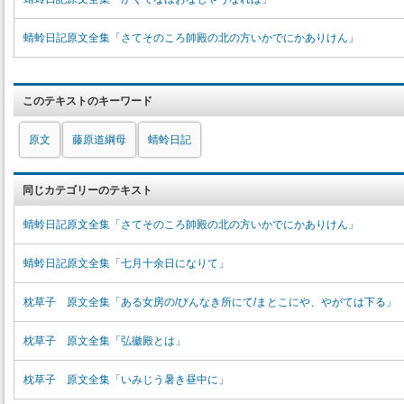
蜻蛉日記原文全集「さてそのころ帥殿の北の方いかでにかありけん」
このテキストのキーワード
原文
藤原道綱母
蜻蛉日記
同じカテゴリーのテキスト
蜻蛉日記原文全集「さてそのころ帥殿の北の方いかでにかありけん」
蜻蛉日記原文全集「七月十余日になりて」
枕草子 原文全集「ある女房の/びんなき所にて/まとこにや、やがては下る」
枕草子 原文全集「弘徽殿とは」
枕草子 原文全集「いみじう暑き昼中に」