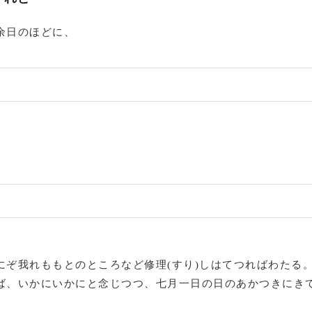
余日のほどに、
にぞ我れももとのところなど修理(すり)しはてつればわたる
ば、いかにいかにと念じつつ、七月一日の日のあかつきにき