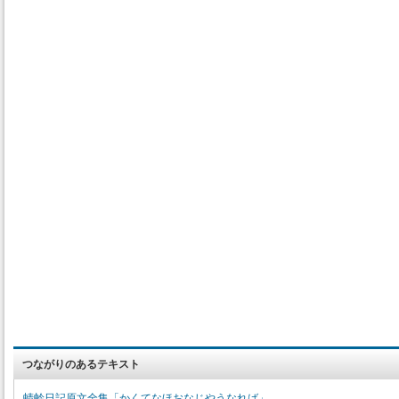
つながりのあるテキスト
蜻蛉日記原文全集「かくてなほおなじやうなれば」