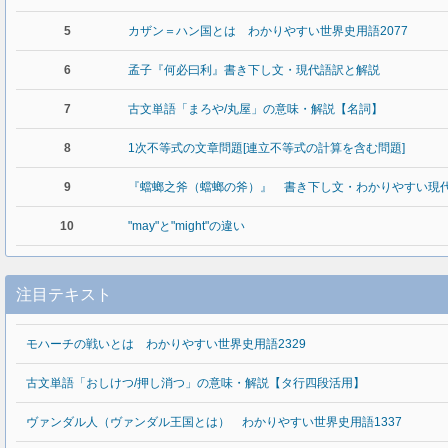
5
カザン＝ハン国とは わかりやすい世界史用語2077
6
孟子『何必曰利』書き下し文・現代語訳と解説
7
古文単語「まろや/丸屋」の意味・解説【名詞】
8
1次不等式の文章問題[連立不等式の計算を含む問題]
9
『蟷螂之斧（蟷螂の斧）』 書き下し文・わかりやすい現
10
"may"と"might"の違い
注目テキスト
モハーチの戦いとは わかりやすい世界史用語2329
古文単語「おしけつ/押し消つ」の意味・解説【タ行四段活用】
ヴァンダル人（ヴァンダル王国とは） わかりやすい世界史用語1337