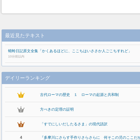
最近見たテキスト
蜻蛉日記原文全集「かくあるほどに、ここちはいささか人ごこちすれど」
10分前以内
デイリーランキング
古代ローマの歴史 １ ローマの起源と共和制
方べきの定理の証明
「すでにしいだしたるさま」の現代語訳
4
『多摩川にさらす手作りさらさらに 何そこの児のここだ