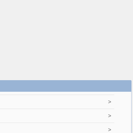
>
>
>