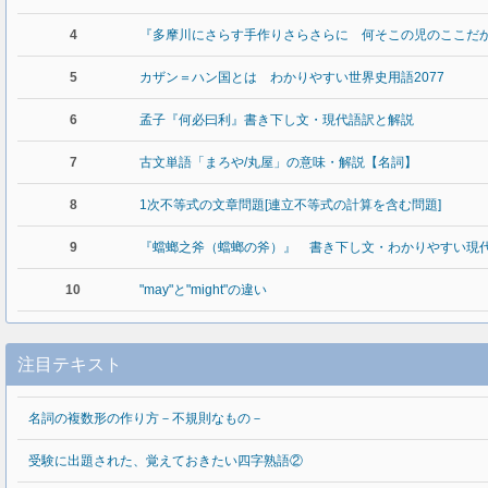
4
『多摩川にさらす手作りさらさらに 何そこの児のここだ
5
カザン＝ハン国とは わかりやすい世界史用語2077
6
孟子『何必曰利』書き下し文・現代語訳と解説
7
古文単語「まろや/丸屋」の意味・解説【名詞】
8
1次不等式の文章問題[連立不等式の計算を含む問題]
9
『蟷螂之斧（蟷螂の斧）』 書き下し文・わかりやすい現
10
"may"と"might"の違い
注目テキスト
名詞の複数形の作り方－不規則なもの－
受験に出題された、覚えておきたい四字熟語②