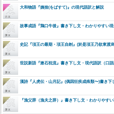
大和物語『姨捨(をばすて)』の現代語訳と解説
故事成語『鶏口牛後』書き下し文・わかりやすい現
史記『項王の最期・項王自刎』(於是項王乃欲東渡
世説新語『漱石枕流』書き下し文・現代語訳（口語
漢詩『人虎伝・山月記』(偶因狂疾成殊類〜)書き下
『漁父辞（漁夫之辞）』書き下し文・わかりやすい