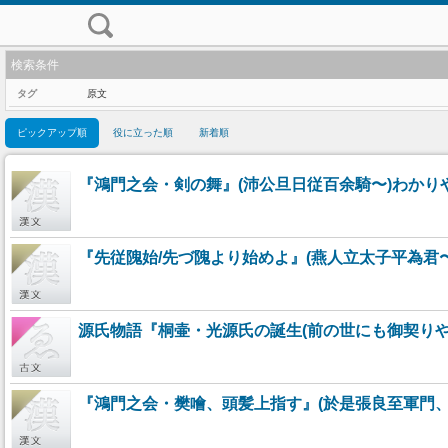
検索条件
タグ
原文
ピックアップ順
役に立った順
新着順
『鴻門之会・剣の舞』(沛公旦日従百余騎〜)わか
『先従隗始/先づ隗より始めよ』(燕人立太子平為君
源氏物語『桐壷・光源氏の誕生(前の世にも御契り
『鴻門之会・樊噲、頭髪上指す』(於是張良至軍門