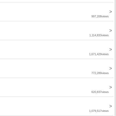
>
997,208views
>
1,114,833views
>
1,671,429views
>
772,289views
>
620,837views
>
1,079,517views