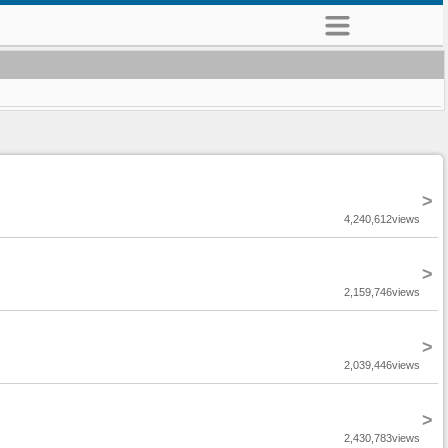
>
4,240,612views
>
2,159,746views
>
2,039,446views
>
2,430,783views