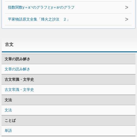
>
指数関数y＝a⁻ˣのグラフとy＝aˣのグラフ
>
平家物語原文全集「烽火之沙汰 ２」
古文
文章の読み解き
文章の読み解き
古文常識・文学史
古文常識・文学史
文法
文法
ことば
単語