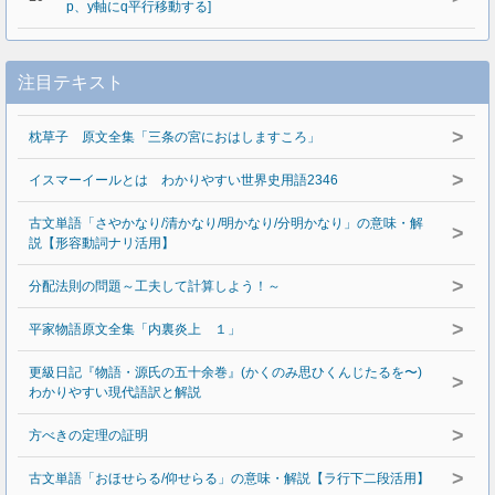
p、y軸にq平行移動する]
注目テキスト
>
枕草子 原文全集「三条の宮におはしますころ」
>
イスマーイールとは わかりやすい世界史用語2346
古文単語「さやかなり/清かなり/明かなり/分明かなり」の意味・解
>
説【形容動詞ナリ活用】
>
分配法則の問題～工夫して計算しよう！～
>
平家物語原文全集「内裏炎上 １」
更級日記『物語・源氏の五十余巻』(かくのみ思ひくんじたるを〜)
>
わかりやすい現代語訳と解説
>
方べきの定理の証明
>
古文単語「おほせらる/仰せらる」の意味・解説【ラ行下二段活用】