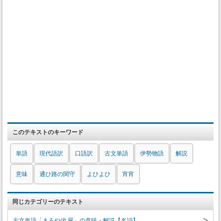
このテキストのキーワード
単語
現代語訳
口語訳
古文単語
伊勢物語
解説
意味
通ひ路の関守
よひよひ
宵宵
同じカテゴリーのテキスト
>
古文単語「まろや/丸屋」の意味・解説【名詞】