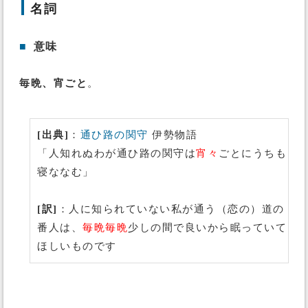
名詞
■
意味
毎晩、宵ごと
。
[出典]
：
通ひ路の関守
伊勢物語
「人知れぬわが通ひ路の関守は
宵々
ごとにうちも
寝ななむ」
[訳]
：人に知られていない私が通う（恋の）道の
番人は、
毎晩毎晩
少しの間で良いから眠っていて
ほしいものです