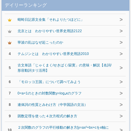
デイリーランキング
>
蜻蛉日記原文全集「それよりたつほどに」
>
北京とは わかりやすい世界史用語2122
>
寧波の乱はなぜ起こったのか
>
4
テムジンとは わかりやすい世界史用語2010
古文単語「じゃくまく/せきばく/寂寞」の意味・解説【名詞/
>
5
形容動詞タリ活用】
>
6
「モロッコ王国」について調べてみよう
>
7
0<a<1のときの対数関数y=logₐxのグラフ
>
8
連体詞の性質とみわけ方（中学国語の文法）
>
9
因数定理を使った４次方程式の解き方
２次関数のグラフの平行移動の解き方[y=ax²+bx+cをx軸に
>
10