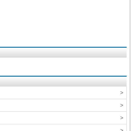
>
>
>
>