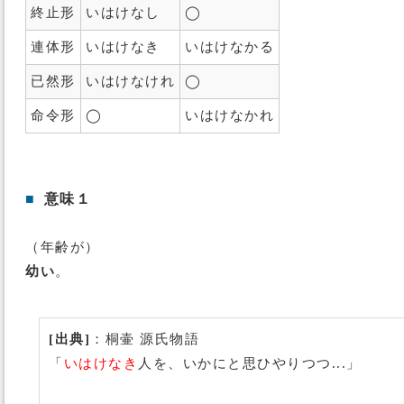
終止形
いはけなし
◯
連体形
いはけなき
いはけなかる
已然形
いはけなけれ
◯
命令形
◯
いはけなかれ
■
意味１
（年齢が）
幼い
。
[出典]
：桐壷 源氏物語
「
いはけなき
人を、いかにと思ひやりつつ...」