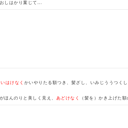
しはかり案じて...
、
いはけなく
かいやりたる額つき、髪ざし、いみじううつくし
がほんのりと美しく見え、
あどけなく
（髪を）かき上げた額