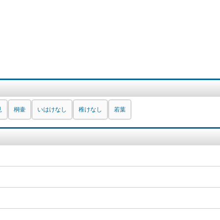
見
桐壷
いはけなし
稚けなし
若葉