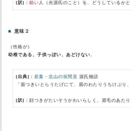
[訳]
：
幼い
人（光源氏のこと）を、どうしているかとお
■
意味２
（性格が）
幼稚である、子供っぽい、あどけない
。
[出典]
：
若葉・北山の垣間見
源氏物語
「面つきいとらうたげにて、眉のわたりうちけぶり
[訳]
：顔つきがたいそうかわいらしく、眉毛のあたり