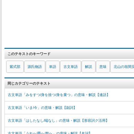
このテキストのキーワード
紫式部
源氏物語
単語
古文単語
解説
意味
北山の垣間
同じカテゴリーのテキスト
古文単語「みをすつ/身を捨つ/身を棄つ」の意味・解説【連語】
古文単語「いま/今」の意味・解説【副詞】
古文単語「はしたなし/端なし」の意味・解説【形容詞ク活用】
古文単語「うれへ/憂へ/愁へ」の意味・解説【名詞】