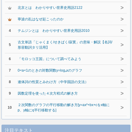
>
北京とは わかりやすい世界史用語2122
>
寧波の乱はなぜ起こったのか
>
4
テムジンとは わかりやすい世界史用語2010
古文単語「じゃくまく/せきばく/寂寞」の意味・解説【名詞/
>
5
形容動詞タリ活用】
>
6
「モロッコ王国」について調べてみよう
>
7
0<a<1のときの対数関数y=logₐxのグラフ
>
8
連体詞の性質とみわけ方（中学国語の文法）
>
9
因数定理を使った４次方程式の解き方
２次関数のグラフの平行移動の解き方[y=ax²+bx+cをx軸に
>
10
p、y軸にq平行移動する]
注目テキスト