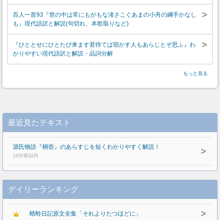
>
百人一首93『世の中は常にもがもな渚さこぐあまの小舟の綱手かなし
も』現代語訳と解説(句切れ、本歌取りなど)
>
『ひととせにひとたび来ます君待てば宿かす人もあらじとぞ思ふ』わ
かりやすい現代語訳と解説・品詞分解
もっと見る
最近見たテキスト
源氏物語『桐壺』のあらすじを短くわかりやすく解説！
>
10分前以内
デイリーランキング
>
蜻蛉日記原文全集「それよりたつほどに」