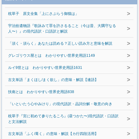
>
枕草子 原文全集「上にさぶらう御猫は」
宇治拾遺物語『歌詠みて罪を許さるること（今は昔、大隅守なる
>
人〜）』の現代語訳・口語訳と解説
>
「須く・須らく」あなたは読める？正しい読み方と意味を解説
>
グレゴリウス暦とは わかりやすい世界史用語1149
>
ルイ9世とは わかりやすい世界史用語1631
>
古文単語「まくほし/まく欲し」の意味・解説【連語】
>
扶南とは わかりやすい世界史用語838
>
「いといたう心やみけり」の現代語訳・品詞分解・敬意の向き
枕草子『宮に初めて参りたるころ』(昼つかた〜)現代語訳・口語訳
>
と文法解説
>
古文単語「ふく/葺く」の意味・解説【カ行四段活用】