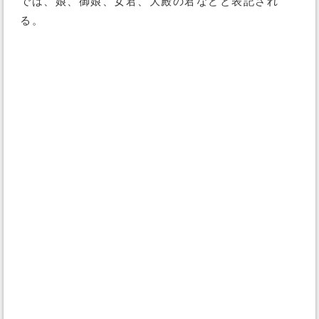
では、娘、御娘、女君、大殿の君などと表記され
る。