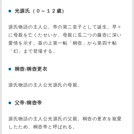
■
光源氏（０～１２歳）
源氏物語の主人公。帝の第二皇子として誕生。早々
に母親を亡くたせいか、母親に瓜二つの藤壺に深い
愛情を示す。葵の上第一帖「桐壺」から第四十帖
「幻」まで登場する。
■
桐壺/桐壺更衣
源氏物語の主人公光源氏の母親。
■
父帝/桐壺帝
源氏物語の主人公光源氏の父親。桐壺の更衣を寵愛
したため、桐壺帝と呼ばれる。