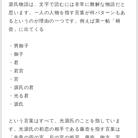
源氏物語は、文字で読むには非常に難解な物語だと
思います。一人の人物を指す言葉が何パターンもあ
るというのが理由の一つです。例えば第一帖「桐
壺」に出てくる
・男御子
・御子
・君
・若宮
・宮
・源氏の君
・光る君
・源氏
という言葉はすべて、光源氏のことを指していま
す。光源氏の初恋の相手である藤壺を指す言葉は
「先帝の四の宮、后の宮の姫宮、藤壺、御方、宮、