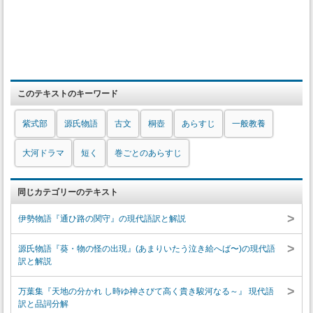
このテキストのキーワード
紫式部
源氏物語
古文
桐壺
あらすじ
一般教養
大河ドラマ
短く
巻ごとのあらすじ
同じカテゴリーのテキスト
>
伊勢物語『通ひ路の関守』の現代語訳と解説
>
源氏物語『葵・物の怪の出現』(あまりいたう泣き給へば〜)の現代語
訳と解説
>
万葉集『天地の分かれ し時ゆ神さびて高く貴き駿河なる～』 現代語
訳と品詞分解