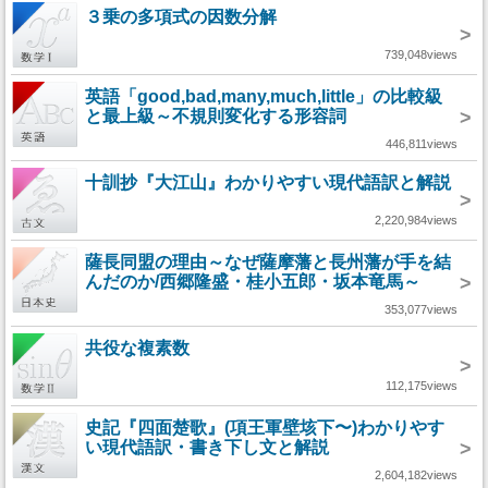
３乗の多項式の因数分解
>
739,048views
英語「good,bad,many,much,little」の比較級
と最上級～不規則変化する形容詞
>
446,811views
十訓抄『大江山』わかりやすい現代語訳と解説
>
2,220,984views
薩長同盟の理由～なぜ薩摩藩と長州藩が手を結
んだのか/西郷隆盛・桂小五郎・坂本竜馬～
>
353,077views
共役な複素数
>
112,175views
史記『四面楚歌』(項王軍壁垓下〜)わかりやす
い現代語訳・書き下し文と解説
>
2,604,182views