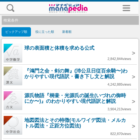
検索条件
ピックアップ順
役に立った順
新着順
球の表面積と体積を求める公式
>
2,842,844views
『鴻門之会・剣の舞』(沛公旦日従百余騎〜)わ
かりやすい現代語訳・書き下し文と解説
>
4,242,885views
源氏物語『桐壷・光源氏の誕生(いづれの御時
にか〜)』のわかりやすい現代語訳と解説
>
3,904,213views
地図図法とその特徴(モルワイデ図法・メルカ
トル図法・正距方位図法)
>
822,870views