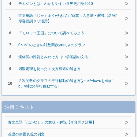
>
4
テムジンとは わかりやすい世界史用語2010
古文単語「じゃくまく/せきばく/寂寞」の意味・解説【名詞/
>
5
形容動詞タリ活用】
>
6
「モロッコ王国」について調べてみよう
>
7
0<a<1のときの対数関数y=logₐxのグラフ
>
8
連体詞の性質とみわけ方（中学国語の文法）
>
9
因数定理を使った４次方程式の解き方
２次関数のグラフの平行移動の解き方[y=ax²+bx+cをx軸に
>
10
p、y軸にq平行移動する]
注目テキスト
>
古文単語「はかなし」の意味・解説【形容詞ク活用】
>
英語の倒置表現の例文