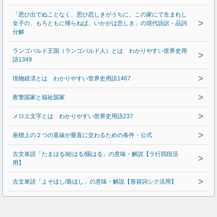
「思ひ出でぬことなく、思ひ恋しきがうちに、この家にて生まれし
>
女子の、もろともに帰らねば、いかがは悲しき」の現代語訳・品詞
分解
ランゴバルド王国（ランゴバルド人）とは わかりやすい世界史用
>
語1349
>
現物経済とは わかりやすい世界史用語1467
>
夜警国家と福祉国家
>
メロエ文字とは わかりやすい世界史用語237
>
座標上の２つの直線が垂直に交わるための条件・公式
古文単語「たまはる/給はる/賜はる」の意味・解説【ラ行四段活
>
用】
>
古文単語「よそほし/装ほし」の意味・解説【形容詞シク活用】