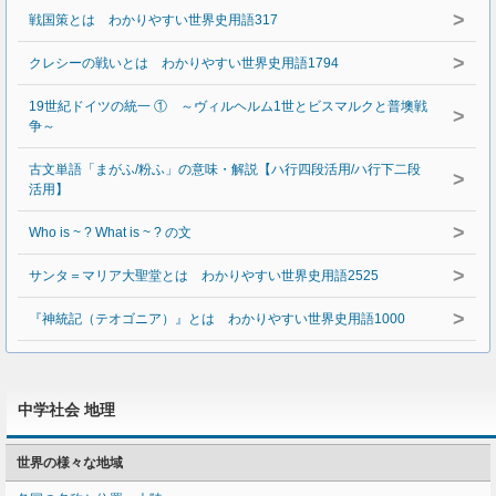
>
戦国策とは わかりやすい世界史用語317
>
クレシーの戦いとは わかりやすい世界史用語1794
19世紀ドイツの統一 ① ～ヴィルヘルム1世とビスマルクと普墺戦
>
争～
古文単語「まがふ/粉ふ」の意味・解説【ハ行四段活用/ハ行下二段
>
活用】
>
Who is ~ ? What is ~ ? の文
>
サンタ＝マリア大聖堂とは わかりやすい世界史用語2525
>
『神統記（テオゴニア）』とは わかりやすい世界史用語1000
中学社会 地理
世界の様々な地域