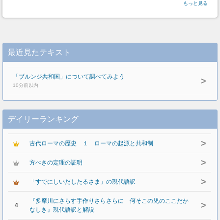
もっと見る
最近見たテキスト
「ブルンジ共和国」について調べてみよう
>
10分前以内
デイリーランキング
>
古代ローマの歴史 １ ローマの起源と共和制
>
方べきの定理の証明
>
「すでにしいだしたるさま」の現代語訳
『多摩川にさらす手作りさらさらに 何そこの児のここだか
>
4
なしき』現代語訳と解説