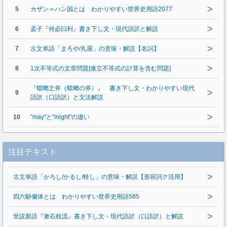
>
5
カザン＝ハン国とは わかりやすい世界史用語2077
>
6
孟子『何必曰利』書き下し文・現代語訳と解説
>
7
古文単語「まろや/丸屋」の意味・解説【名詞】
>
8
1次不等式の文章問題[連立不等式の計算を含む問題]
『蟷螂之斧（蟷螂の斧）』 書き下し文・わかりやすい現代
>
9
語訳（口語訳）と文法解説
>
10
"may"と"might"の違い
注目テキスト
>
古文単語「かろし/かるし/軽し」の意味・解説【形容詞ク活用】
>
四六駢儷体とは わかりやすい世界史用語585
>
世説新語『漱石枕流』書き下し文・現代語訳（口語訳）と解説