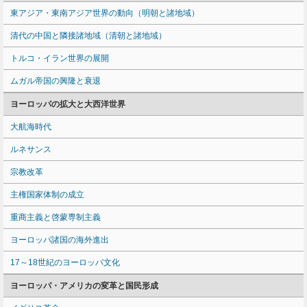
東アジア・東南アジア世界の動向（明朝と諸地域）
清代の中国と隣接諸地域（清朝と諸地域）
トルコ・イラン世界の展開
ムガル帝国の興隆と衰退
ヨーロッパの拡大と大西洋世界
大航海時代
ルネサンス
宗教改革
主権国家体制の成立
重商主義と啓蒙専制主義
ヨーロッパ諸国の海外進出
17～18世紀のヨーロッパ文化
ヨーロッパ・アメリカの変革と国民形成