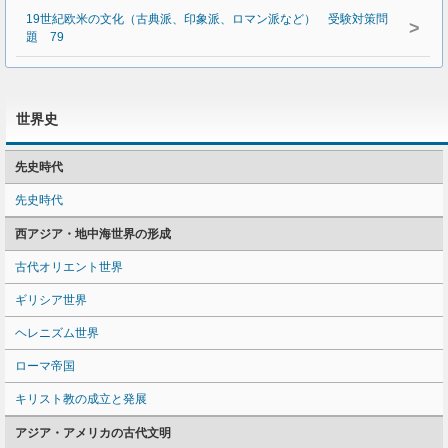
19世紀欧米の文化（古典派、印象派、ロマン派など） 受験対策問
>
題 79
世界史
先史時代
先史時代
西アジア・地中海世界の形成
古代オリエント世界
ギリシア世界
ヘレニズム世界
ローマ帝国
キリスト教の成立と発展
アジア・アメリカの古代文明