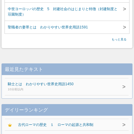
>
中世ヨーロッパの歴史 5 封建社会のはじまりと特徴（封建制度と
荘園制度）
>
聖職者の妻帯とは わかりやすい世界史用語1591
もっと見る
最近見たテキスト
騎士とは わかりやすい世界史用語1450
>
10分前以内
デイリーランキング
>
古代ローマの歴史 １ ローマの起源と共和制