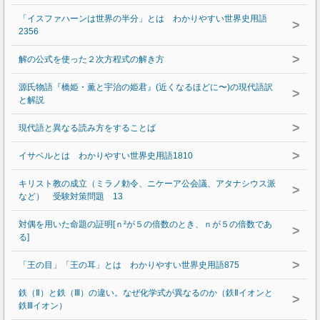
「イスファハーンは世界の半分」とは わかりやすい世界史用語
>
2356
>
解の公式を使った２次方程式の解き方
源氏物語『橋姫・薫と宇治の姫君』(近くなるほどに〜)の現代語訳
>
と解説
>
現代語と異なる読み方をすることば
>
イサベルとは わかりやすい世界史用語1810
キリスト教の成立（ミラノ勅令、ニケーア公会議、アタナシウス派
>
など） 受験対策問題 13
対偶を用いた命題の証明[ｎ²が５の倍数のとき、ｎが５の倍数であ
>
る]
>
「王の目」「王の耳」とは わかりやすい世界史用語875
鉄（Ⅱ）と鉄（Ⅲ）の違い。なぜ化学式が異なるのか（鉄Ⅱイオンと
>
鉄Ⅲイオン）