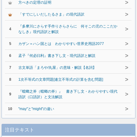
>
方べきの定理の証明
>
「すでにしいだしたるさま」の現代語訳
『多摩川にさらす手作りさらさらに 何そこの児のここだか
>
4
なしき』現代語訳と解説
>
5
カザン＝ハン国とは わかりやすい世界史用語2077
>
6
孟子『何必曰利』書き下し文・現代語訳と解説
>
7
古文単語「まろや/丸屋」の意味・解説【名詞】
>
8
1次不等式の文章問題[連立不等式の計算を含む問題]
『蟷螂之斧（蟷螂の斧）』 書き下し文・わかりやすい現代
>
9
語訳（口語訳）と文法解説
>
10
"may"と"might"の違い
注目テキスト