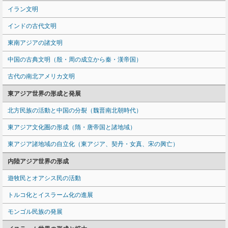
イラン文明
インドの古代文明
東南アジアの諸文明
中国の古典文明（殷・周の成立から秦・漢帝国）
古代の南北アメリカ文明
東アジア世界の形成と発展
北方民族の活動と中国の分裂（魏晋南北朝時代）
東アジア文化圏の形成（隋・唐帝国と諸地域）
東アジア諸地域の自立化（東アジア、契丹・女真、宋の興亡）
内陸アジア世界の形成
遊牧民とオアシス民の活動
トルコ化とイスラーム化の進展
モンゴル民族の発展