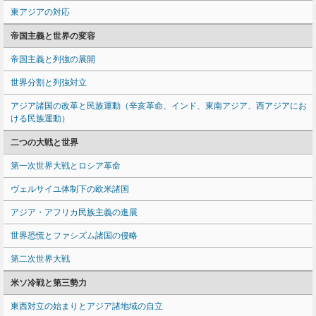
東アジアの対応
帝国主義と世界の変容
帝国主義と列強の展開
世界分割と列強対立
アジア諸国の改革と民族運動（辛亥革命、インド、東南アジア、西アジアにお
ける民族運動）
二つの大戦と世界
第一次世界大戦とロシア革命
ヴェルサイユ体制下の欧米諸国
アジア・アフリカ民族主義の進展
世界恐慌とファシズム諸国の侵略
第二次世界大戦
米ソ冷戦と第三勢力
東西対立の始まりとアジア諸地域の自立