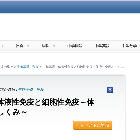
社会
理科
中学国語
中学英語
中学数学
境の維持 >
生物基礎：免疫
> 生物基礎 体液性免疫と細胞性免疫～体液性免疫のしくみ
境の維持 /
生物基礎：免疫
体液性免疫と細胞性免疫～体
しくみ～
マイリストに追加