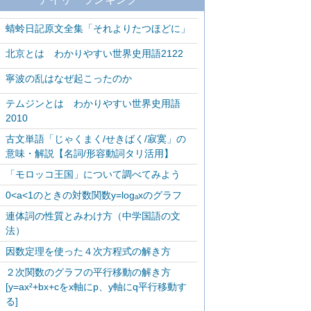
蜻蛉日記原文全集「それよりたつほどに」
北京とは わかりやすい世界史用語2122
寧波の乱はなぜ起こったのか
テムジンとは わかりやすい世界史用語
2010
古文単語「じゃくまく/せきばく/寂寞」の
意味・解説【名詞/形容動詞タリ活用】
「モロッコ王国」について調べてみよう
0<a<1のときの対数関数y=logₐxのグラフ
連体詞の性質とみわけ方（中学国語の文
法）
因数定理を使った４次方程式の解き方
２次関数のグラフの平行移動の解き方
[y=ax²+bx+cをx軸にp、y軸にq平行移動す
る]