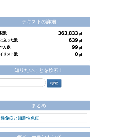
テキストの詳細
363,833
覧数
pt
639
に立った数
pt
99
〜ん数
pt
0
イリスト数
pt
知りたいことを検索！
まとめ
液性免疫と細胞性免疫
デイリーランキング