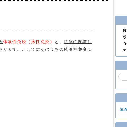
閲
役
る
体液性免疫（液性免疫）
と、
抗体の関与し
う
あります。ここではそのうちの体液性免疫に
マ
体