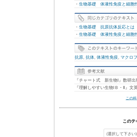
・
生物基礎 体液性免疫と細胞
・
生物基礎 抗原抗体反応とは
・
生物基礎 体液性免疫と細胞
抗原
,
抗体
,
体液性免疫
,
マクロ
『チャート式 新生物Ⅰ』数研出
『理解しやすい生物ⅠＢ・Ⅱ』文
この科
このテ