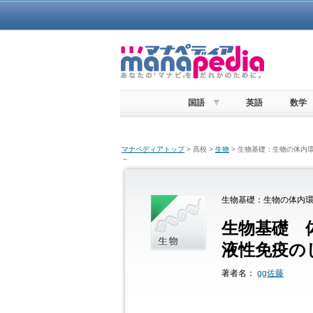
国語
英語
数学
マナペディアトップ
> 高校 >
生物
> 生物基礎：生物の体内環
～
生物基礎：生物の体内環
生物基礎 
液性免疫の
著者名：
gg佐藤