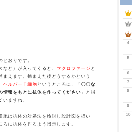
4
5
のとおりです。
スなど）が入ってくると、
マクロファージ
と
6
捕まえます。捕まえた後どうするかという
7
、
ヘルパーＴ細胞
というところに、「
〇〇な
8
の情報をもとに抗体を作ってください
」と指
ていますね。
9
10
細胞は抗体の対処法を検討し設計図を描い
ころに抗体を作るよう指示します。