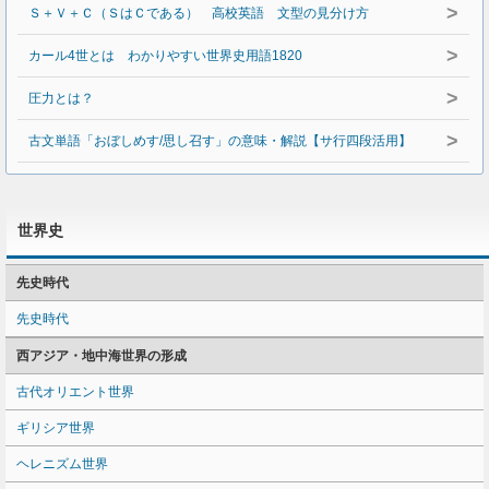
>
Ｓ＋Ｖ＋Ｃ（ＳはＣである） 高校英語 文型の見分け方
>
カール4世とは わかりやすい世界史用語1820
>
圧力とは？
>
古文単語「おぼしめす/思し召す」の意味・解説【サ行四段活用】
世界史
先史時代
先史時代
西アジア・地中海世界の形成
古代オリエント世界
ギリシア世界
ヘレニズム世界