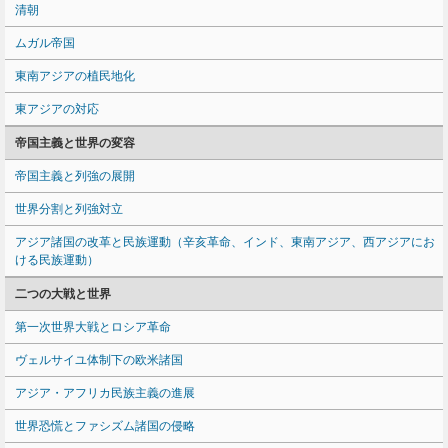
清朝
ムガル帝国
東南アジアの植民地化
東アジアの対応
帝国主義と世界の変容
帝国主義と列強の展開
世界分割と列強対立
アジア諸国の改革と民族運動（辛亥革命、インド、東南アジア、西アジアにお
ける民族運動）
二つの大戦と世界
第一次世界大戦とロシア革命
ヴェルサイユ体制下の欧米諸国
アジア・アフリカ民族主義の進展
世界恐慌とファシズム諸国の侵略