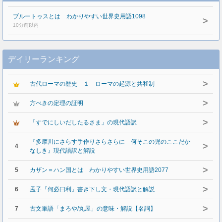
ブルートゥスとは わかりやすい世界史用語1098
>
10分前以内
デイリーランキング
>
古代ローマの歴史 １ ローマの起源と共和制
>
方べきの定理の証明
>
「すでにしいだしたるさま」の現代語訳
『多摩川にさらす手作りさらさらに 何そこの児のここだか
>
4
なしき』現代語訳と解説
>
5
カザン＝ハン国とは わかりやすい世界史用語2077
>
6
孟子『何必曰利』書き下し文・現代語訳と解説
>
7
古文単語「まろや/丸屋」の意味・解説【名詞】