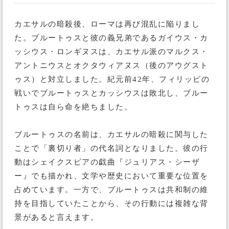
カエサルの暗殺後、ローマは再び混乱に陥りまし
た。ブルートゥスと彼の義兄弟であるガイウス・カ
ッシウス・ロンギヌスは、カエサル派のマルクス・
アントニウスとオクタウィアヌス（後のアウグスト
ゥス）と対立しました。紀元前42年、フィリッピの
戦いでブルートゥスとカッシウスは敗北し、ブルー
トゥスは自ら命を絶ちました。
ブルートゥスの名前は、カエサルの暗殺に関与した
ことで「裏切り者」の代名詞となりました。彼の行
動はシェイクスピアの戯曲『ジュリアス・シーザ
ー』でも描かれ、文学や歴史において重要な位置を
占めています。一方で、ブルートゥスは共和制の維
持を目指していたことから、その行動には複雑な背
景があると言えます。