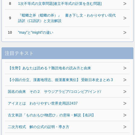
>
8
1次不等式の文章問題[連立不等式の計算を含む問題]
『蟷螂之斧（蟷螂の斧）』 書き下し文・わかりやすい現代
>
9
語訳（口語訳）と文法解説
>
10
"may"と"might"の違い
注目テキスト
>
【生野】あなたは読める？難読地名の読み方と由来
>
【小国の分立、漢書地理志、後漢書東夷伝】 受験日本史まとめ 3
>
国名の由来 その２ サウジアラビア/コロンビア/インド/
>
アイヌとは わかりやすい世界史用語2437
>
古文単語「ものおもひ/物思ひ」の意味・解説【名詞】
>
二次方程式 解の公式の証明・導き方