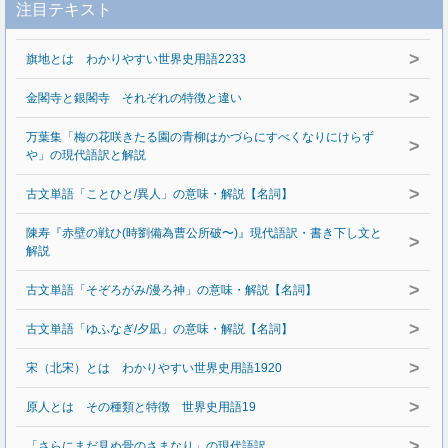
注目テキスト
>
旗地とは わかりやすい世界史用語2233
>
金閣寺と銀閣寺 それぞれの特徴と違い
万葉集「梅の花咲きたる園の青柳はかづらにすべくなりにけらず
>
や」の現代語訳と解説
>
古文単語「ことひと/異人」の意味・解説【名詞】
陳寿『赤壁の戦ひ(時劉備為曹公所破〜)』現代語訳・書き下し文と
>
解説
>
古文単語「そぞろがみ/漫ろ神」の意味・解説【名詞】
>
古文単語「ゆふなぎ/夕凪」の意味・解説【名詞】
>
宋（北宋）とは わかりやすい世界史用語1920
>
原人とは その種類と特徴 世界史用語19
>
「さらにまだ見ぬ骨のさまなり」の現代語訳