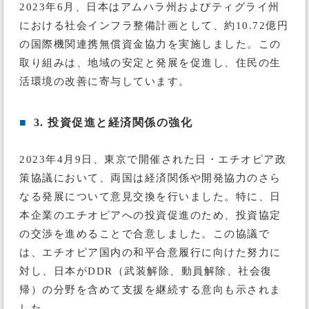
2023年6月、日本はアムハラ州およびティグライ州
における社会インフラ整備計画として、約10.72億円
の国際機関連携無償資金協力を実施しました。この
取り組みは、地域の安定と発展を促進し、住民の生
活環境の改善に寄与しています。
■
3. 投資促進と経済関係の強化
2023年4月9日、東京で開催された日・エチオピア政
策協議において、両国は経済関係や開発協力のさら
なる発展について意見交換を行いました。特に、日
本企業のエチオピアへの投資促進のため、投資協定
の交渉を進めることで合意しました。この協議で
は、エチオピア国内の和平合意履行に向けた努力に
対し、日本がDDR（武装解除、動員解除、社会復
帰）の分野を含めて支援を継続する意向も示されま
した。