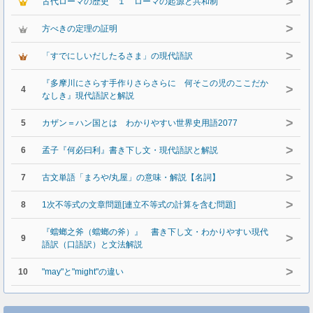
>
古代ローマの歴史 １ ローマの起源と共和制
>
方べきの定理の証明
>
「すでにしいだしたるさま」の現代語訳
『多摩川にさらす手作りさらさらに 何そこの児のここだか
>
4
なしき』現代語訳と解説
>
5
カザン＝ハン国とは わかりやすい世界史用語2077
>
6
孟子『何必曰利』書き下し文・現代語訳と解説
>
7
古文単語「まろや/丸屋」の意味・解説【名詞】
>
8
1次不等式の文章問題[連立不等式の計算を含む問題]
『蟷螂之斧（蟷螂の斧）』 書き下し文・わかりやすい現代
>
9
語訳（口語訳）と文法解説
>
10
"may"と"might"の違い