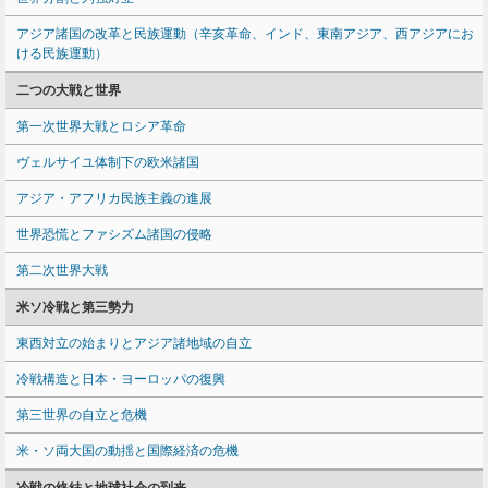
アジア諸国の改革と民族運動（辛亥革命、インド、東南アジア、西アジアにお
ける民族運動）
二つの大戦と世界
第一次世界大戦とロシア革命
ヴェルサイユ体制下の欧米諸国
アジア・アフリカ民族主義の進展
世界恐慌とファシズム諸国の侵略
第二次世界大戦
米ソ冷戦と第三勢力
東西対立の始まりとアジア諸地域の自立
冷戦構造と日本・ヨーロッパの復興
第三世界の自立と危機
米・ソ両大国の動揺と国際経済の危機