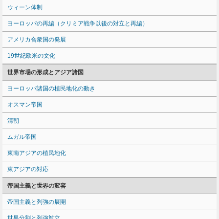
ウィーン体制
ヨーロッパの再編（クリミア戦争以後の対立と再編）
アメリカ合衆国の発展
19世紀欧米の文化
世界市場の形成とアジア諸国
ヨーロッパ諸国の植民地化の動き
オスマン帝国
清朝
ムガル帝国
東南アジアの植民地化
東アジアの対応
帝国主義と世界の変容
帝国主義と列強の展開
世界分割と列強対立