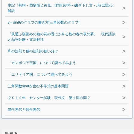
史記『荊軻・図窮而匕首見』(群臣皆愕〜)書き下し文・現代語訳と
>
解説
>
y＝sinθのグラフの書き方[三角関数のグラフ]
『風通ふ寝覚めの袖の花の香にかをる枕の春の夜の夢』 現代語訳
>
と品詞分解・文法解説
>
和の法則と積の法則の使い分け
>
「カンボジア王国」について調べてみよう
>
「エリトリア国」について調べてみよう
>
三角関数sinθを含む不等式の基本問題
>
２０１２年 センター試験 現代文 第１問の問２
>
隠生累代と顕生累代