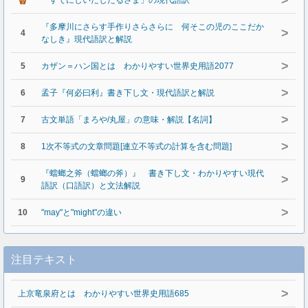
>
「すでにしいだしたるさま」の現代語訳
『多摩川にさらす手作りさらさらに 何そこの児のここだか
>
4
なしき』現代語訳と解説
>
5
カザン＝ハン国とは わかりやすい世界史用語2077
>
6
孟子『何必曰利』書き下し文・現代語訳と解説
>
7
古文単語「まろや/丸屋」の意味・解説【名詞】
>
8
1次不等式の文章問題[連立不等式の計算を含む問題]
『蟷螂之斧（蟷螂の斧）』 書き下し文・わかりやすい現代
>
9
語訳（口語訳）と文法解説
>
10
"may"と"might"の違い
注目テキスト
>
上京竜泉府とは わかりやすい世界史用語685