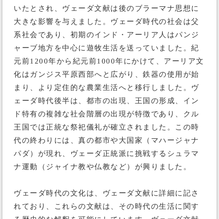
いたとされ、ヴェーダ文献は後のブラーマナ思想に
大きな影響を与えました。ヴェーダ時代の社会は父
系社会であり、初期のインド・アーリア人はパンジ
ャーブ地方を中心に遊牧生活を送っていました。紀
元前1200年から紀元前1000年にかけて、アーリア文
化はガンジス平原西部へと広がり、鉄器の使用が始
まり、より定住的な農業生活へと移行しました。ヴ
ェーダ時代後半は、都市の出現、王国の形成、イン
ド特有の複雑な社会階層の出現が特徴であり、クル
王国では正統な祭祀儀礼が確立されました。この時
代の終わりには、真の都市や大国家（マハージャナ
パダ）が現れ、ヴェーダ正統派に挑戦するシュラマ
ナ運動（ジャイナ教や仏教など）が興りました。
ヴェーダ時代の文化は、ヴェーダ文献に詳細に記さ
れており、これらの文献は、その時代の生活に関す