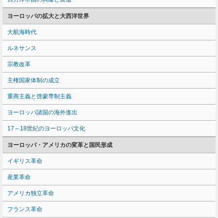
ヨーロッパの拡大と大西洋世界
大航海時代
ルネサンス
宗教改革
主権国家体制の成立
重商主義と啓蒙専制主義
ヨーロッパ諸国の海外進出
17～18世紀のヨーロッパ文化
ヨーロッパ・アメリカの変革と国民形成
イギリス革命
産業革命
アメリカ独立革命
フランス革命