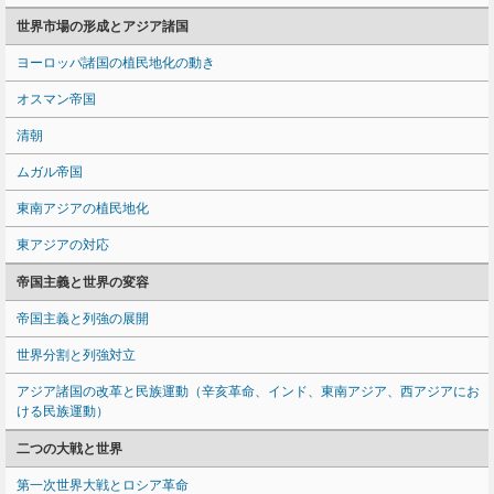
世界市場の形成とアジア諸国
ヨーロッパ諸国の植民地化の動き
オスマン帝国
清朝
ムガル帝国
東南アジアの植民地化
東アジアの対応
帝国主義と世界の変容
帝国主義と列強の展開
世界分割と列強対立
アジア諸国の改革と民族運動（辛亥革命、インド、東南アジア、西アジアにお
ける民族運動）
二つの大戦と世界
第一次世界大戦とロシア革命