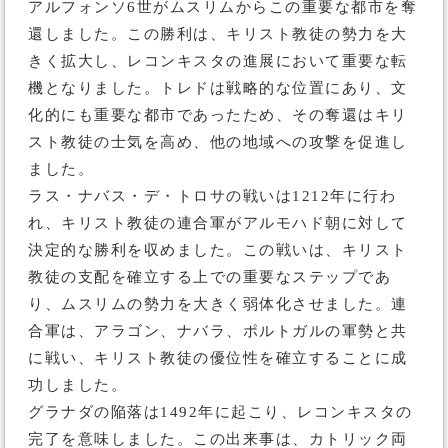
アルフォンソ6世がムスリムからこの重要な都市を奪
還しました。この勝利は、キリスト教徒の勢力を大
きく拡大し、レコンキスタの進展において重要な転
機となりました。トレドは戦略的な位置にあり、文
化的にも重要な都市であったため、その奪還はキリ
スト教徒の士気を高め、他の地域への攻撃を促進し
ました。
ラス・ナバス・デ・トロサの戦いは1212年に行わ
れ、キリスト教徒の連合軍がアルモハド朝に対して
決定的な勝利を収めました。この戦いは、キリスト
教徒の支配を確立する上での重要なステップであ
り、ムスリムの勢力を大きく弱体化させました。連
合軍は、アラゴン、ナバラ、ポルトガルの軍勢と共
に戦い、キリスト教徒の優位性を確立することに成
功しました。
グラナダの陥落は1492年に起こり、レコンキスタの
完了を意味しました。この出来事は、カトリック両