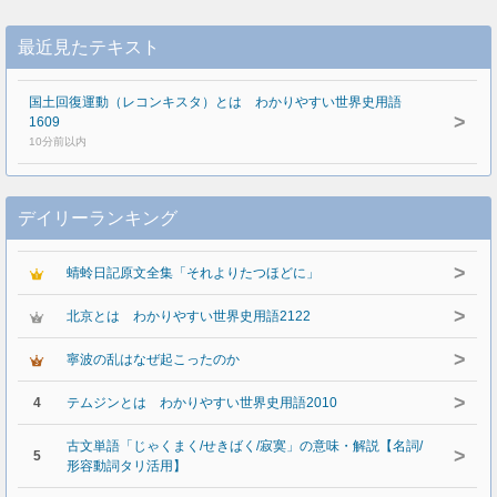
最近見たテキスト
国土回復運動（レコンキスタ）とは わかりやすい世界史用語
>
1609
10分前以内
デイリーランキング
>
蜻蛉日記原文全集「それよりたつほどに」
>
北京とは わかりやすい世界史用語2122
>
寧波の乱はなぜ起こったのか
>
4
テムジンとは わかりやすい世界史用語2010
古文単語「じゃくまく/せきばく/寂寞」の意味・解説【名詞/
>
5
形容動詞タリ活用】