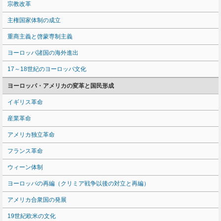
宗教改革
主権国家体制の成立
重商主義と啓蒙専制主義
ヨーロッパ諸国の海外進出
17～18世紀のヨーロッパ文化
ヨーロッパ・アメリカの変革と国民形成
イギリス革命
産業革命
アメリカ独立革命
フランス革命
ウィーン体制
ヨーロッパの再編（クリミア戦争以後の対立と再編）
アメリカ合衆国の発展
19世紀欧米の文化