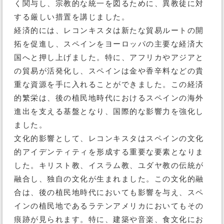
く関与し、宗教的な統一を図るために、異教徒に対
する厳しい措置を講じました。
経済的には、レコンキスタは新たな貿易ルートの開
拓を促進し、スペインをヨーロッパの主要な経済大
国へと押し上げました。特に、アフリカやアジアと
の貿易が活発化し、スペインは金や香辛料などの貴
重な資源を手に入れることができました。この経済
的繁栄は、後の植民地時代におけるスペインの海外
進出を支える基盤となり、国際的な影響力を強化し
ました。
文化的影響として、レコンキスタはスペインの文化
的アイデンティティを形成する重要な要素となりま
した。キリスト教、イスラム教、ユダヤ教の伝統が
融合し、独自の文化が生まれました。この文化的融
合は、後の植民地時代においても影響を与え、スペ
インの植民地であるラテンアメリカにおいてもその
痕跡が見られます。特に、建築や音楽、食文化にお