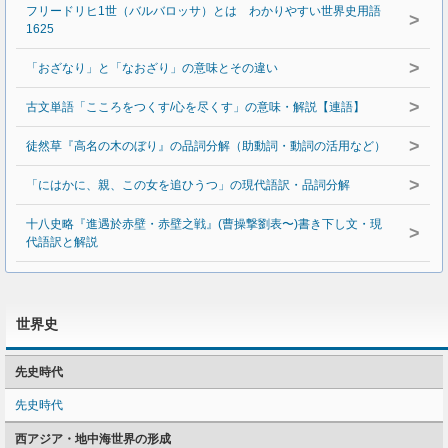
フリードリヒ1世（バルバロッサ）とは わかりやすい世界史用語
>
1625
>
「おざなり」と「なおざり」の意味とその違い
>
古文単語「こころをつくす/心を尽くす」の意味・解説【連語】
>
徒然草『高名の木のぼり』の品詞分解（助動詞・動詞の活用など）
>
「にはかに、親、この女を追ひうつ」の現代語訳・品詞分解
十八史略『進遇於赤壁・赤壁之戦』(曹操撃劉表〜)書き下し文・現
>
代語訳と解説
世界史
先史時代
先史時代
西アジア・地中海世界の形成