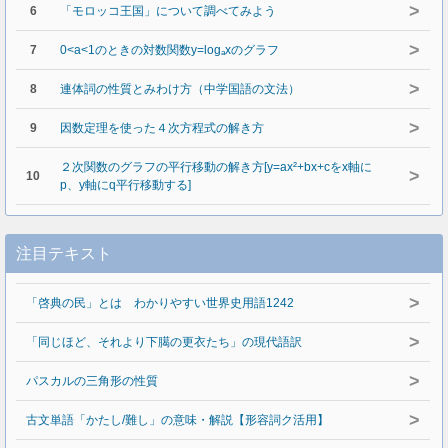
>
6
「モロッコ王国」について調べてみよう
>
7
0<a<1のときの対数関数y=logₐxのグラフ
>
8
連体詞の性質とみわけ方（中学国語の文法）
>
9
因数定理を使った４次方程式の解き方
２次関数のグラフの平行移動の解き方[y=ax²+bx+cをx軸に
>
10
p、y軸にq平行移動する]
注目テキスト
>
「啓典の民」とは わかりやすい世界史用語1242
>
「同じほど、それより下臈の更衣たち」の現代語訳
>
パスカルの三角形の性質
>
古文単語「かたし/難し」の意味・解説【形容詞ク活用】