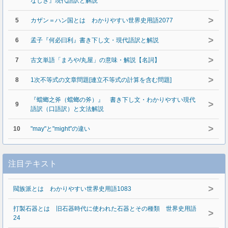
なしき』現代語訳と解説
>
5
カザン＝ハン国とは わかりやすい世界史用語2077
>
6
孟子『何必曰利』書き下し文・現代語訳と解説
>
7
古文単語「まろや/丸屋」の意味・解説【名詞】
>
8
1次不等式の文章問題[連立不等式の計算を含む問題]
『蟷螂之斧（蟷螂の斧）』 書き下し文・わかりやすい現代
>
9
語訳（口語訳）と文法解説
>
10
"may"と"might"の違い
注目テキスト
>
閥族派とは わかりやすい世界史用語1083
打製石器とは 旧石器時代に使われた石器とその種類 世界史用語
>
24